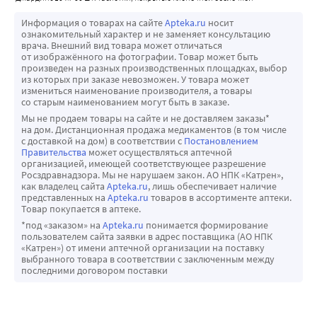
инфекциями мочевыводящих путей в анамнезе. 
Лабораторный аначиз мочи
Дополнительными заранее определенными конечными 
Интенсивность инфекций мочевыводящих путей была 
Согласно механизму действия, у пациентов, 
Информация о товарах на сайте
Apteka.ru
носит
точками были выбраны сердечно-сосудистая смерть, 
ознакомительный характер и не заменяет консультацию
сходной у пациентов, принимающих эмпаглифлозин и 
принимающих препарат ДЖАРДИНС®, определяется 
общая смертность, развитие нефропатии или 
врача. Внешний вид товара может отличаться
плацебо. Инфекции мочевыводящих путей чаще 
глюкоза в моче.
от изображённого на фотографии. Товар может быть
прогрессирующее ухудшение нефропатии, 
произведен на разных производственных площадках, выбор
отмечались у женщин.
Увеличение частоты ампутаций нижних конечностей
госпитализация по поводу сердечной недостаточности.
из которых при заказе невозможен. У товара может
Генитальные инфекции
В долгосрочных клинических исследованиях другого 
измениться наименование производителя, а товары
Эмпаглифлозин улучшал общую выживаемость за счет 
со старым наименованием могут быть в заказе.
Частота развития таких HP как кандидозный 
ингибитора SGLT2 наблюдалось увеличение частоты 
снижения случаев сердечнососудистой смерти и снижал 
Мы не продаем товары на сайте и не доставляем заказы*
вульвовагинит, вульвовагинит, баланит и других 
ампутаций нижних конечностей (преимущественно 
риск госпитализации по поводу сердечной 
на дом. Дистанционная продажа медикаментов (в том числе
генитальных инфекций была выше в случае применения 
пальцев стоп). Неизвестно, вызывает ли терапия другими 
с доставкой на дом) в соответствии с
Постановлением
недостаточности.
Правительства
может осуществляться аптечной
эмпаглифлозина (в дозе 10 мг: 4,0%, в дозе 25 мг: 3,9%), 
ингибиторами SGLT2 данное осложнение. Пациентам с 
Также в ходе клинического исследования было 
организацией, имеющей соответствующее разрешение
чем при применении плацебо (1,0%). Генитальные 
сахарным диабетом, в том числе, получающим препарат 
Росздравнадзора. Мы не нарушаем закон. АО НПК «Катрен»,
показано, что препарат ДЖАРДИНС® снижал риск 
как владелец сайта
Apteka.ru
, лишь обеспечивает наличие
инфекции чаще отмечались у женщин. Инфекции 
ДЖАРДИНС®, следует рекомендовать постоянный 
возникновения нефропатии или прогрессирующего 
представленных на
Apteka.ru
товаров в ассортименте аптеки.
половых путей были лёгкой и средней степени тяжести.
профилактический уход за стопами в обязательном 
Товар покупается в аптеке.
ухудшения нефропатии.
Гиповолемия
порядке.
*под «заказом» на
Apteka.ru
понимается формирование
У пациентов с исходной макроальбуминурией 
пользователем сайта заявки в адрес поставщика (АО НПК
Частота развития гиповолемии (которая выражалась 
Поражение печени
установлено, что препарат ДЖАРДИНС® существенно 
«Катрен») от имени аптечной организации на поставку
снижением артериального давления, ортостатической 
В ходе клинических исследований были получены 
выбранного товара в соответствии с заключенным между
чаще по сравнению с плацебо приводил к устойчивой 
последними договором поставки
артериальной гипотензией, дегидратацией, обмороком) 
сообщения о случаях поражения печени у пациентов, 
нормо- или микроальбуминурии (отношение рисков 1,82 
была сходной в случае применения эмпаглифлозина (в 
получавших эмпаглифлозин. Причинно-следственная 
[95 % ДИ 1,40; 2,37]).
дозе 10 мг: 0,6 %, в дозе 25 мг: 0,4 %) и плацебо (0,3 %). У 
взаимосвязь между применением эмпаглифлозина и 
Эмпаглифлозин также снижает реабсорбцию натрия и 