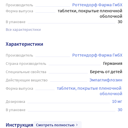
Роттендорф Фарма ГмбХ
Производитель
таблетки, покрытые пленочной
Форма выпуска
оболочкой
30
В упаковке
Все характеристики
Характеристики
Роттендорф Фарма ГмбХ
Производитель
Германия
Страна производитель
Беречь от детей
Специальные свойства
Эмпаглифлозин
Действующее вещество
таблетки, покрытые пленочной 
Форма выпуска
оболочкой
10 мг
Дозировка
30
В упаковке
Инструкция
Смотреть полностью