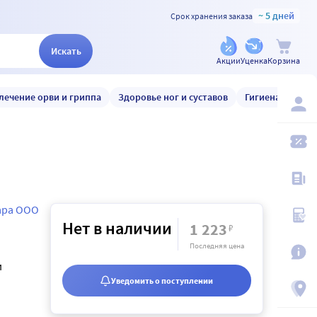
~ 5 дней
Срок хранения заказа
Искать
Акции
Уценка
Корзина
лечение орви и гриппа
Здоровье ног и суставов
Гигиена и уход
ара ООО
Нет в наличии
1 223
₽
Последняя цена
и
Уведомить о поступлении