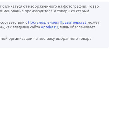
т отличаться от изображённого на фотографии. Товар
аименование производителя, а товары со старым
 соответствии с
Постановлением Правительства
может
», как владелец сайта
Apteka.ru
, лишь обеспечивает
чной организации на поставку выбранного товара