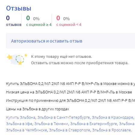
Отзывы
0
0
0
0%
0%
отзывов
с оценкой ≥ 4
с оценкой < 4
Авторизоваться и оставить отзыв
К этому товару ещё нет отзывов.
Оставить отзыв можно после приобретения товара.
Купить ЭЛЬБОНА 0,2/МЛ 2МЛ N6 АМП Р-Р В/М+Р-ЛЬ в Москве можно в удо
Низкая цена на ЭЛЬБОНА 0,2/МЛ 2МЛ N6 АМП Р-Р В/М+Р-ЛЬ в Москве
Инструкция по применению для ЭЛЬБОНА 0,2/МЛ 2МЛ N6 АМП Р-Р В/
Цены на Эльбона в других городах
Купить Эльбона
Эльбона в Санкт-Петербурге
Эльбона в Краснодаре
Эльбона в Уфе
Эльбона в Тюмени
Эльбона в Екатеринбурге
Эльбона
Эльбона в Челябинске
Эльбона в Ставрополе
Эльбона в Ярославле