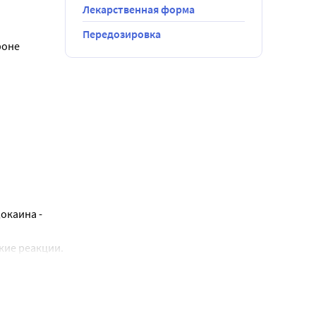
Лекарственная форма
Передозировка
оне 
потензией.
растает.
окаина - 
кие реакции.
ие языка и 
.