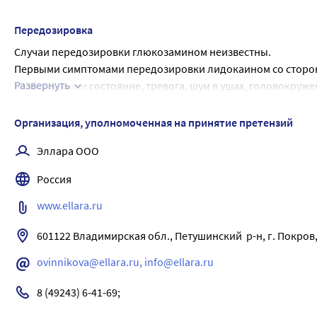
Передозировка
Случаи передозировки глюкозамином неизвестны.
Первыми симптомами передозировки лидокаином со стороны 
Развернуть
возбужденное состояние, тревога, шум в ушах, головокружен
контролировать сердечно-сосудистую и дыхательную функци
передозировку препаратом, поэтому пациенту следует неме
Организация, уполномоченная на принятие претензий
симптоматического лечения.
Эллара ООО
Россия
www.ellara.ru
601122 Владимирская обл., Петушинский  р-н, г. Покров,
ovinnikova@ellara.ru, info@ellara.ru
8 (49243) 6-41-69;