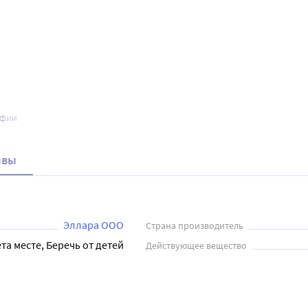
афии
ывы
Эллара ООО
Страна производитель
та месте, Беречь от детей
Действующее вещество