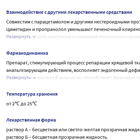
Взаимодействие с другими лекарственными средствами
Совместим с парацетамолом и другими нестероидными про
Циметидин и пропранолол уменьшают печеночный клиренс 
Развернуть
микросомального окисления и снижения печеночного крово
При назначении с аймалином, фенитоином, верапамилом, 
эффекта. Совместное назначение с β-адреноблокаторами у
Фармакодинамика
Сердечные гликозиды ослабляют кардиотонический эффект
Препарат, стимулирующий процесс репарации хрящевой тка
релаксацию.
анальгезирующим действием, восполняет эндогенный дефиц
Прокаинамид повышает риск развития возбуждения центра
Развернуть
кислоты синовиальной жидкости; способствует фиксации се
При одновременном назначении снотворных и седативных л
дегенеративных процессов в суставах, восстанавливает их 
центральную нервную систему.
Глюкозамин способствует предотвращению процессов разру
Температура хранения
При внутривенном введении гексобарбитала или тиопентал
подвижность суставов, уменьшает потребность в НПВП.
от 2℃ до 25℃
Потенцирует эффекты ингибиторов моноаминоксидазы (МА
При одновременном применении с полимиксином В возможн
в таком случае необходимо следить за функцией дыхания 
Лекарственная форма
препаратов, доксорубицина, тенипозида, этопозида.
раствор А – бесцветная или светло-желтая прозрачная жидк
раствор Б – бесцветная прозрачная жидкость.