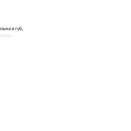
ыка и губ, 
одимо 
 