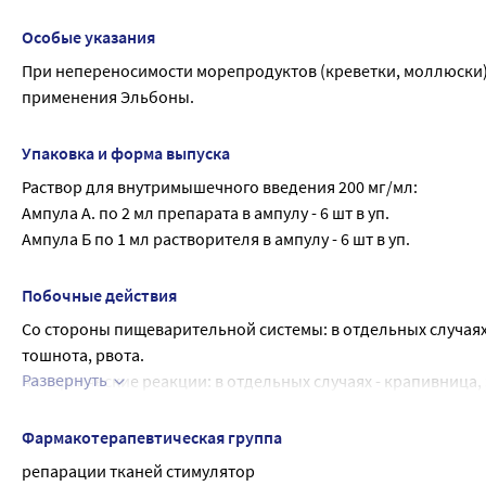
Вследствие наличия лидокаина в составе, препарат против
Ампула Б (растворитель)
эпилептиформными судорогами в анамнезе, тяжелыми нару
Особые указания
Диэтаноламин - 24,0 мг
проводимости.
При непереносимости морепродуктов (креветки, моллюски) 
Вода для инъекций - до 1,0 мл
С осторожностью
применения Эльбоны.
С осторожностью следует применять препарат пациентам с
При непереносимости морепродуктов (креветки, моллюски) 
Упаковка и форма выпуска
Раствор для внутримышечного введения 200 мг/мл:
Ампула А. по 2 мл препарата в ампулу - 6 шт в уп.
Ампула Б по 1 мл растворителя в ампулу - 6 шт в уп.
Побочные действия
Со стороны пищеварительной системы: в отдельных случаях -
тошнота, рвота.
Развернуть
Аллергические реакции: в отдельных случаях - крапивница,
Со стороны ЦНС: из-за содержания в препарате лидокаина -
слизистой оболочки рта, тремор, эйфория, дезориентация.
Фармакотерапевтическая группа
Со стороны сердечно-сосудистой системы: из-за содержани
репарации тканей стимулятор