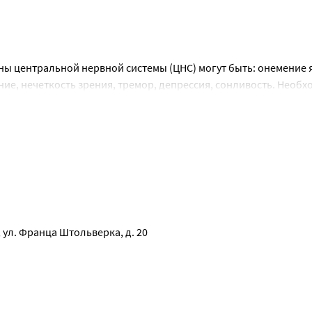
центральной нервной системы (ЦНС) могут быть: онемение яз
ие, нечеткость зрения, тремор, депрессия, сонливость. Необх
и пациента. Изменение этих параметров может указывать на 
дленно обеспечить доступ кислорода. Все осложнения требуют
 ул. Франца Штольверка, д. 20