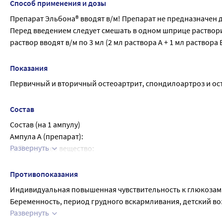
Способ применения и дозы
Препарат Эльбона® вводят в/м! Препарат не предназначен д
Перед введением следует смешать в одном шприце растворит
раствор вводят в/м по 3 мл (2 мл раствора А + 1 мл раствора
Показания
Первичный и вторичный остеоартрит, спондилоартроз и ос
Состав
Состав (на 1 ампулу)
Ампула А (препарат):
Развернуть
Действующее вещество:
Глюкозамина сульфата натрия хлорид (соответствует содержан
мг
Противопоказания
Вспомогательные вещества:
Индивидуальная повышенная чувствительность к глюкозам
Трометамол (трометамин)- до pH 2,0 - 3,0
Беременность, период грудного вскармливания, детский возр
Лидокаина гидрохлорид- 10,0 мг
Развернуть
пациентов.
Вода для инъекций - до 2,0 мл