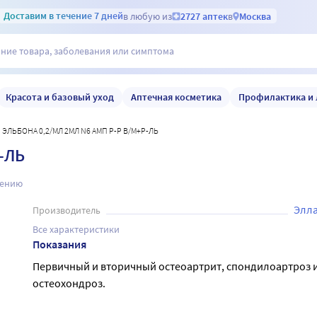
Доставим
в течение 7 дней
в любую из
2727 аптек
в
Москва
Красота и базовый уход
Аптечная косметика
Профилактика и 
ЭЛЬБОНА 0,2/МЛ 2МЛ N6 АМП Р-Р В/М+Р-ЛЬ
-ЛЬ
нению
Элл
Производитель
Все характеристики
Показания
Первичный и вторичный остеоартрит, спондилоартроз 
остеохондроз.