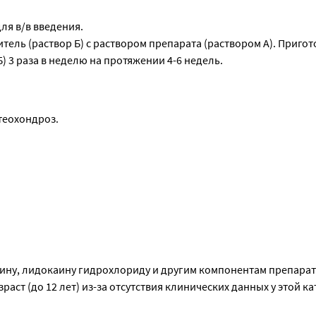
ля в/в введения.
ель (раствор Б) с раствором препарата (раствором А). Пригот
 Б) 3 раза в неделю на протяжении 4-6 недель.
теохондроз.
ию глюкозамина сульфата - 400,0 мг и натрия хлорида - 102,5 м
ину, лидокаину гидрохлориду и другим компонентам препарат
аст (до 12 лет) из-за отсутствия клинических данных у этой ка