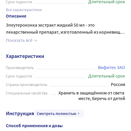
Длительный срок
Срок годности
Все характеристики
Описание
Элеутерококка экстракт жидкий 50 мл - это
лекарственный препарат, изготовленный из корневищ с
корнями элеутерококка. Эта растительная компонента
Показать всё
многократно доказала свою эффективность в качестве
тонизирующего и иммуномодулирующего средства в
Характеристики
традиционной медицине. Элеутерококк имеет
благоприятное воздействие на организм, повышает
Вифитех ЗАО
Производитель
физическую выносливость, улучшает память и
Длительный срок
Срок годности
концентрацию внимания. Он также укрепляет
Россия
Страна производитель
иммунитет, повышает жизненный тонус и способствует
Хранить в защищённом от света 
Специальные свойства
общему укреплению организма. Жидкий экстракт
месте, Беречь от детей
элеутерококки легко дозируется и удобен в применении.
Рекомендуется принимать по по 20-40 кап взрослым 2-3
Инструкция
Смотреть полностью
раза в день непосредственно перед едой. Детям старше
12 лет - в дозе из расчета по 1 кап на 1 год жизни.
Способ применения и дозы
Элеутерококка экстракт жидкий 50 мл - это полезное