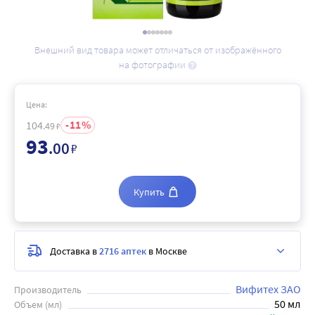
Внешний вид товара может отличаться от изображённого
на фотографии
Цена:
11
104
.49
₽
93
.00
₽
Купить
Доставка в
2716 аптек
в Москве
Вифитех ЗАО
Производитель
50 мл
Объем (мл)