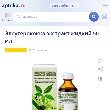
завтра
в
Москве
Каталог
Элеутерококка экстракт жидкий 50
мл
(
218
отзывов)