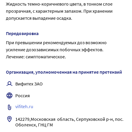
безрецептурные), перед применением препарата 
Жидкость темно-коричневого цвета, в тонком слое 
Элеутерококка экстракт жидкий проконсультируйтесь с 
прозрачная, с характерным запахом. При хранении 
врачом.
допускается выпадение осадка.
Передозировка
При превышении рекомендуемых доз возможно 
усиление дозозависимых побочных эффектов.
Лечение: симптоматическое.
Организация, уполномоченная на принятие претензий
Вифитех ЗАО
Россия
vifiteh.ru
142279,Московская  область, Серпуховской р-н, пос. 