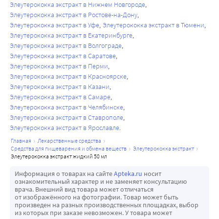
Элеутерококка экстракт в Нижнем Новгороде
Элеутерококка экстракт в Ростове-на-Дону
Элеутерококка экстракт в Уфе
Элеутерококка экстракт в Тюмени
Элеутерококка экстракт в Екатеринбурге
Элеутерококка экстракт в Волгограде
Элеутерококка экстракт в Саратове
Элеутерококка экстракт в Перми
Элеутерококка экстракт в Красноярске
Элеутерококка экстракт в Казани
Элеутерококка экстракт в Самаре
Элеутерококка экстракт в Челябинске
Элеутерококка экстракт в Ставрополе
Элеутерококка экстракт в Ярославле
главная
лекарственные средства
средства для пищеварения и обмена веществ
элеутерококка экстракт
элеутерококка экстракт жидкий 50 мл
Информация о товарах на сайте
Apteka.ru
носит
ознакомительный характер и не заменяет консультацию
врача. Внешний вид товара может отличаться
от изображённого на фотографии. Товар может быть
произведен на разных производственных площадках, выбор
из которых при заказе невозможен. У товара может