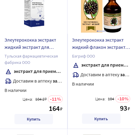
Элеутерококка экстракт
Элеутерококка экстракт
жидкий экстракт для
жидкий флакон экстракт
приема внутрь жидкий 50
для приема внутрь жидкий
Тульская фармацевтическая
Бэгриф ООО
мл
50 мл
фабрика ООО
экстракт для приема внутрь жидкий
экстракт для приема внутрь
Доставим в аптеку
завтра
Доставим в аптеку
завтра
В наличии
В наличии
10
11
Цена:
104
Цена:
184.27
93
164
₽
₽
Купить
Купить