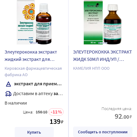
Элеутерококка экстракт
ЭЛЕУТЕРОКОККА ЭКСТРАКТ
жидкий экстракт для
ЖИДК 50МЛ ИНД/УП /
приема внутрь (жидкий) 50
КАМЕЛИЯ/
Кировская фармацевтическая
КАМЕЛИЯ НПП ООО
мл
фабрика АО
экстракт для приема внутрь
Доставим в аптеку
завтра
В наличии
Последняя цена:
11
Цена:
156.18
92
.00
₽
139
₽
Сообщить о поступлении
Купить