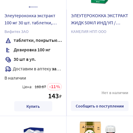
Элеутерококка экстракт
ЭЛЕУТЕРОКОККА ЭКСТРАКТ
100 мг 30 шт. таблетки,
ЖИДК 50МЛ ИНД/УП /
покрытые оболочкой
КАМЕЛИЯ/
Вифитех ЗАО
КАМЕЛИЯ НПП ООО
таблетки, покрытые оболочкой
Дозировка 100 мг
30 шт в уп.
Доставим в аптеку
завтра
В наличии
11
Цена:
160.67
Нет в наличии
143
₽
Сообщить о поступлении
Купить