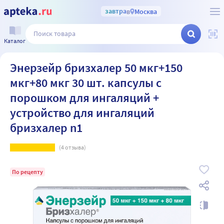
завтра
в
Москва
Каталог
Энерзейр бризхалер 50 мкг+150
мкг+80 мкг 30 шт. капсулы с
порошком для ингаляций +
устройство для ингаляций
бризхалер n1
(
4
отзыва)
По рецепту