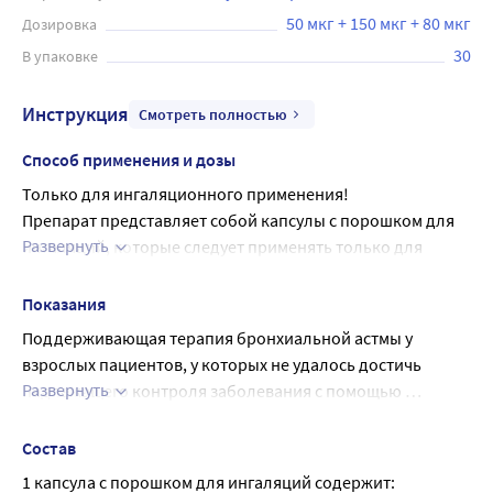
50 мкг + 150 мкг + 80 мкг
Дозировка
30
В упаковке
Инструкция
Смотреть полностью
Способ применения и дозы
Только для ингаляционного применения!
Препарат представляет собой капсулы с порошком для 
Развернуть
ингаляций, которые следует применять только для 
ингаляций через рот с помощью специального 
устройства для ингаляций (Бризхалер®), которое входит 
Показания
в упаковку. Следует использовать новое устройство для 
Поддерживающая терапия бронхиальной астмы у 
ингаляций при каждой новой упаковке. Капсулы нельзя 
взрослых пациентов, у которых не удалось достичь 
принимать внутрь. Капсулы с порошком для ингаляций 
Развернуть
надлежащего контроля заболевания с помощью 
следует хранить в блистере и извлекать из него 
комбинации бета2-адреномиметика длительного 
непосредственно перед применением. После ингаляции 
действия и средней или высокой дозой ингаляционного 
Состав
следует прополоскать рот водой, не проглатывая. 
глюкокортикостероида, в том числе перенесших одно 
1 капсула с порошком для ингаляций содержит:
Ингаляцию препарата проводят ежедневно 1 раз в сутки 