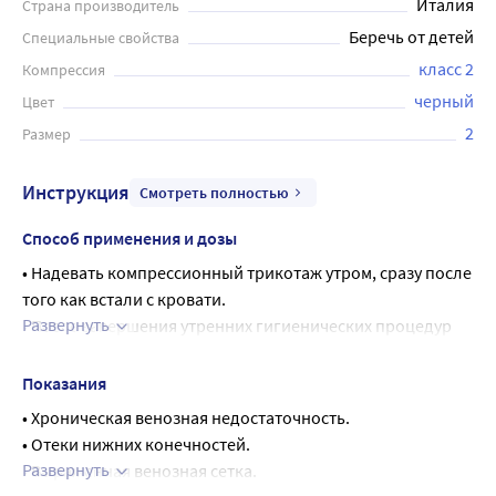
Италия
Страна производитель
Беречь от детей
Специальные свойства
класс 2
Компрессия
черный
Цвет
2
Размер
Инструкция
Смотреть полностью
Способ применения и дозы
• Надевать компрессионный трикотаж утром, сразу после 
того как встали с кровати.
Развернуть
• После завершения утренних гигиенических процедур 
необходимо полежать 5-10 минут, приподняв ноги под 
углом 30-45 градусов для нормализации оттока венозной 
Показания
крови.
• Хроническая венозная недостаточность.
• Изделие вывернуть на изнаночную сторону до пятки.
• Отеки нижних конечностей.
• Надеть изделие на стопу, убедиться, что пятка чулка 
Развернуть
• Выраженная венозная сетка.
правильно расположена на ноге.