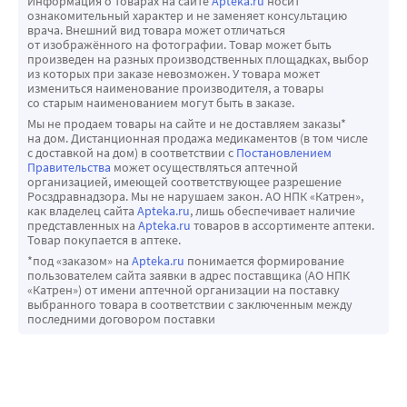
Информация о товарах на сайте
Apteka.ru
носит
• Соответствие всем сертификатам Министерства 
ознакомительный характер и не заменяет консультацию
здравоохранения России;
врача. Внешний вид товара может отличаться
от изображённого на фотографии. Товар может быть
• Постоянный мониторинг качества при выпуске 
произведен на разных производственных площадках, выбор
продукции.
из которых при заказе невозможен. У товара может
измениться наименование производителя, а товары
• Качественные компоненты и технологичное 
со старым наименованием могут быть в заказе.
производство.Все модели изготавливаются из 
Мы не продаем товары на сайте и не доставляем заказы*
на дом. Дистанционная продажа медикаментов (в том числе
качественного волокна LYCRA DUPONT SWISSLASTIC, и 
с доставкой на дом) в соответствии с
Постановлением
нитей, текстурированных итальянской корпорацией 
Правительства
может осуществляться аптечной
организацией, имеющей соответствующее разрешение
FULGAR;
Росздравнадзора. Мы не нарушаем закон. АО НПК «Катрен»,
• Полотно моделей - сотовидной (ячеистой) структуры 
как владелец сайта
Apteka.ru
, лишь обеспечивает наличие
представленных на
Apteka.ru
товаров в ассортименте аптеки.
для более качественного поддержания 
Товар покупается в аптеке.
компрессионного воздействия;
*под «заказом» на
Apteka.ru
понимается формирование
• При выпуске изделий производственная линия 
пользователем сайта заявки в адрес поставщика (АО НПК
«Катрен») от имени аптечной организации на поставку
функционирует не на наибольшей производительности, 
выбранного товара в соответствии с заключенным между
благодаря чему трикотаж обладает лучшими 
последними договором поставки
характеристиками вязки и лучшей ячеистостью;
• Применяемые материалы и технология плетения 
способствуют оптимальной вентилируемости, благодаря 
чему изделия комфортны в ношении;