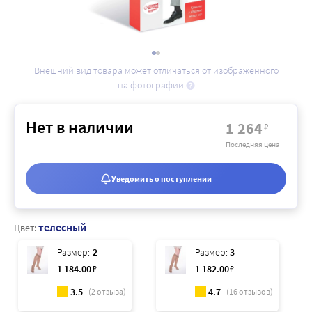
Внешний вид товара может отличаться от изображённого
на фотографии
Нет в наличии
1 264
₽
Последняя цена
Уведомить о поступлении
телесный
Цвет:
Размер:
2
Размер:
3
1 184
.00
₽
1 182
.00
₽
3.5
4.7
(
2
отзыва)
(
16
отзывов)