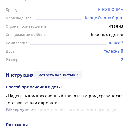
ERGOFORMA
Бренд
Калце Олона С.р.л.
Производитель
Италия
Страна производитель
Беречь от детей
Специальные свойства
класс 2
Компрессия
телесный
Цвет
2
Размер
Инструкция
Смотреть полностью
Способ применения и дозы
• Надевать компрессионный трикотаж утром, сразу после 
того как встали с кровати.
Развернуть
• После завершения утренних гигиенических процедур 
необходимо полежать 5-10 минут, приподняв ноги под 
углом 30-45 градусов для нормализации оттока венозной 
Показания