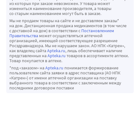
из которых при заказе невозможен. У товара может
компрессионного трикотажа под торговой маркой 
измениться наименование производителя, а товары
Ergoforma - ключ к здоровью и красоте ваших ног.
со старым наименованием могут быть в заказе.
Мы не продаем товары на сайте и не доставляем заказы*
на дом. Дистанционная продажа медикаментов (в том числе
с доставкой на дом) в соответствии с
Постановлением
Правительства
может осуществляться аптечной
организацией, имеющей соответствующее разрешение
Росздравнадзора. Мы не нарушаем закон. АО НПК «Катрен»,
как владелец сайта
Apteka.ru
, лишь обеспечивает наличие
представленных на
Apteka.ru
товаров в ассортименте аптеки.
Товар покупается в аптеке.
*под «заказом» на
Apteka.ru
понимается формирование
пользователем сайта заявки в адрес поставщика (АО НПК
«Катрен») от имени аптечной организации на поставку
выбранного товара в соответствии с заключенным между
последними договором поставки