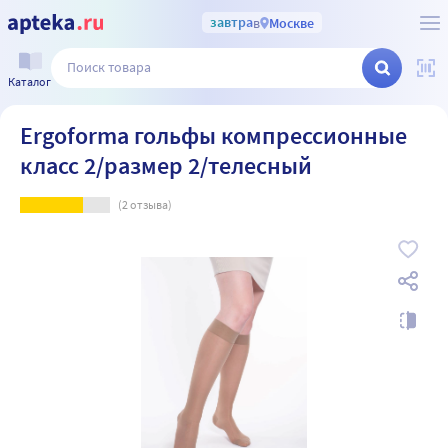
завтра
в
Москве
Каталог
Ergoforma гольфы компрессионные
класс 2/размер 2/телесный
(
2
отзыва)