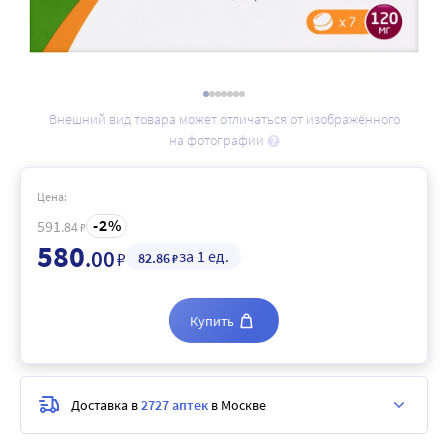
Внешний вид товара может отличаться от изображённого
на фотографии
Цена:
2
591
.84
₽
580
.00
за 1 ед.
₽
82
.86
₽
Купить
Доставка в
2727 аптек
в Москве