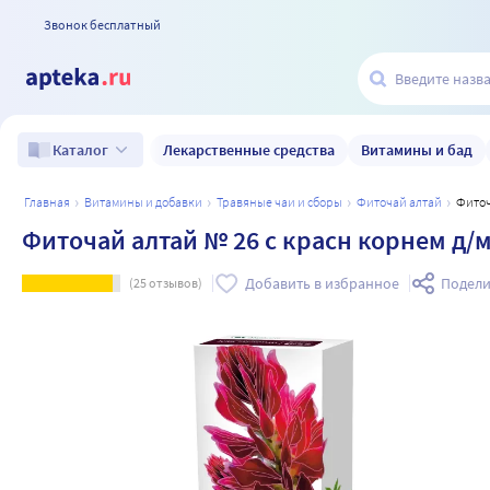
Звонок бесплатный
Лекарственные средства
Витамины и бад
Каталог
главная
витамины и добавки
травяные чаи и сборы
фиточай алтай
Фито
Фиточай алтай № 26 с красн корнем д/м
Добавить в избранное
Подели
(
25
отзывов)