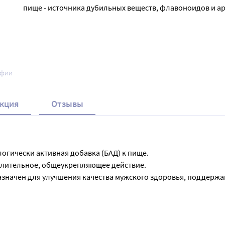
пище - источника дубильных веществ, флавоноидов и ар
афии
кция
Отзывы
огически активная добавка (БАД) к пище. 

алительное, общеукрепляющее действие.

значен для улучшения качества мужского здоровья, поддержан
 на Алтае. Корневища и корни копеечника чайного (красный 
воспалительное средство для предстательной железы. Нормали
,0 г) залить 1 стаканом  (200 мл) кипятка, настаивать 10-15 ми