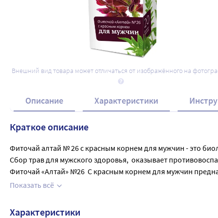
Внешний вид товара может отличаться от изображённого на фотогр
Описание
Характеристики
Инстру
Краткое описание
Фиточай алтай № 26 с красным корнем для мужчин - это биол
Сбор трав для мужского здоровья,  оказывает противовосп
Фиточай «Алтай» №26  С красным корнем для мужчин предна
производится из экологически чистых растений, собранных
Показать всё
действие на организм человека, используются как противо
сердечно-сосудистой и дыхательной систем. 1 фильтр-пакет (2
Характеристики