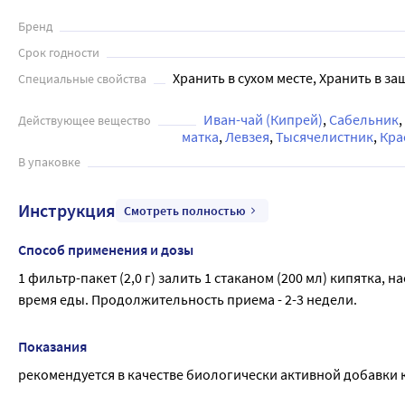
во время еды. Продолжительность приема - 2-3 недели. 

Бренд
Срок годности
Хранить в сухом месте, Хранить в за
Специальные свойства
Иван-чай (Кипрей)
Сабельник
Действующее вещество
матка
Левзея
Тысячелистник
Кра
В упаковке
Инструкция
Смотреть полностью
Способ применения и дозы
1 фильтр-пакет (2,0 г) залить 1 стаканом (200 мл) кипятка, н
время еды. Продолжительность приема - 2-3 недели.
Показания
рекомендуется в качестве биологически активной добавки 