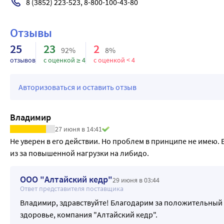
средство.
8 (3852) 223-523, 8-800-100-43-80 
•Трава тысячелистника обыкновенного применяется для но
желчеотделения и секреторной активности поджелудочной
Отзывы
тракта.
25
23
2
•Трава ортилии однобокой обладает противовоспалительн
92%
8%
отзывов
с оценкой ≥ 4
с оценкой < 4
применяется в урологии (циститы, нефриты, пиелонефриты,
•Корневища и корни копеечника чайного (красный корень)
используются как противовоспалительное средство для пр
Авторизоваться и оставить отзыв
тракта, сердечно-сосудистой и дыхательной систем.
Владимир
27 июня в 14:41
Не уверен в его действии. Но проблем в принципе не имею. 
из за повышенной нагрузки на либидо.
ООО "Алтайский кедр"
29 июня в 03:44
Ответ представителя поставщика
Владимир, здравствуйте! Благодарим за положительный о
здоровье, компания "Алтайский кедр".