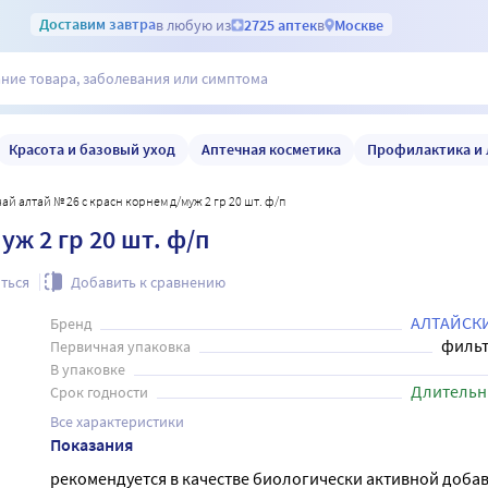
Доставим
завтра
в любую из
2725 аптек
в
Москве
Красота и базовый уход
Аптечная косметика
Профилактика и 
чай алтай № 26 с красн корнем д/муж 2 гр 20 шт. ф/п
уж 2 гр 20 шт. ф/п
ться
Добавить к сравнению
АЛТАЙСК
Бренд
фильт
Первичная упаковка
В упаковке
Длительн
Срок годности
Все характеристики
Показания
рекомендуется в качестве биологически активной добав