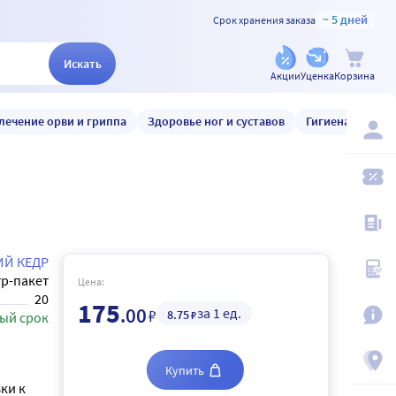
~ 5 дней
Срок хранения заказа
Искать
Акции
Уценка
Корзина
лечение орви и гриппа
Здоровье ног и суставов
Гигиена и уход
ИЙ КЕДР
р-пакет
Цена:
20
175
.00
за 1 ед.
₽
8
.75
₽
ый срок
Купить
ки к