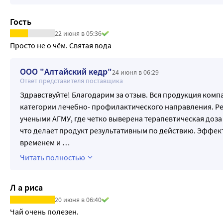
Гость
22 июня в 05:36
Просто не о чём. Святая вода
ООО "Алтайский кедр"
24 июня в 06:29
Ответ представителя поставщика
Здравствуйте! Благодарим за отзыв. Вся продукция комп
категории лечебно- профилактического направления. Р
учеными АГМУ, где четко выверена терапевтическая доз
что делает продукт результативным по действию. Эффе
временем и
…
Читать полностью
Л а риса
20 июня в 06:40
Чай очень полезен.