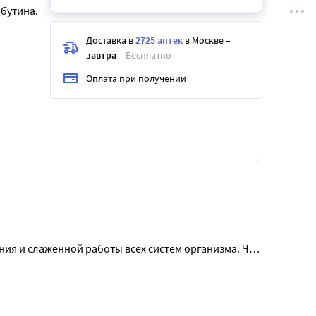
бутина.
Доставка в
2725 аптек
в Москве
–
завтра
–
Бесплатно
Оплата при получении
ия и слаженной работы всех систем организма. Чай 
корень) оказывают комплексное оздоравливающее 
зуют деятельность желудочно-кишечного тракта, 
нут. Принимать взрослым по 1 стакану 2 раза в день 