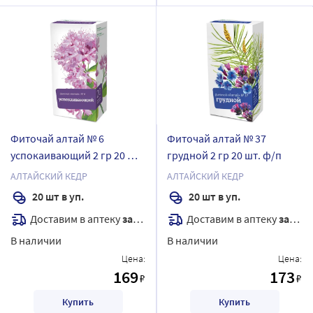
Фиточай алтай № 6
Фиточай алтай № 37
успокаивающий 2 гр 20 шт.
грудной 2 гр 20 шт. ф/п
ф/п
АЛТАЙСКИЙ КЕДР
АЛТАЙСКИЙ КЕДР
20 шт в уп.
20 шт в уп.
Доставим в аптеку
завтра
Доставим в аптеку
завтра
В наличии
В наличии
Цена:
Цена:
169
173
₽
₽
Купить
Купить