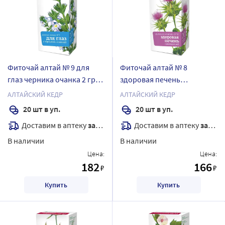
Фиточай алтай № 9 для
Фиточай алтай № 8
глаз черника очанка 2 гр
здоровая печень
20 шт. ф/п
расторопша 2 гр 20 шт. ф/п
АЛТАЙСКИЙ КЕДР
АЛТАЙСКИЙ КЕДР
20 шт в уп.
20 шт в уп.
Доставим в аптеку
завтра
Доставим в аптеку
завтра
В наличии
В наличии
Цена:
Цена:
182
166
₽
₽
Купить
Купить