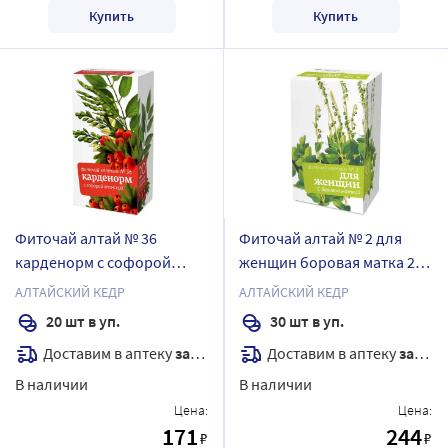
Купить
Купить
Фиточай алтай № 36
Фиточай алтай № 2 для
карденорм с софорой
женщин боровая матка 2
японской 2 гр 20 шт. ф/п
гр 30 шт. ф/п
АЛТАЙСКИЙ КЕДР
АЛТАЙСКИЙ КЕДР
20 шт в уп.
30 шт в уп.
Доставим в аптеку
завтра
Доставим в аптеку
завтра
В наличии
В наличии
Цена:
Цена:
171
244
₽
₽