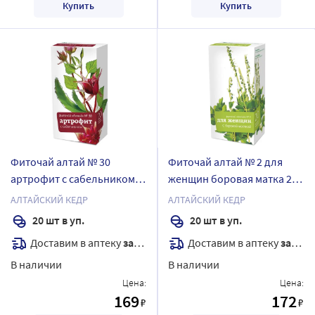
Купить
Купить
Фиточай алтай № 30
Фиточай алтай № 2 для
артрофит с сабельником 2
женщин боровая матка 2
гр 20 шт. ф/п
гр 20 шт. ф/п
АЛТАЙСКИЙ КЕДР
АЛТАЙСКИЙ КЕДР
20 шт в уп.
20 шт в уп.
Доставим в аптеку
завтра
Доставим в аптеку
завтра
В наличии
В наличии
Цена:
Цена:
169
172
₽
₽