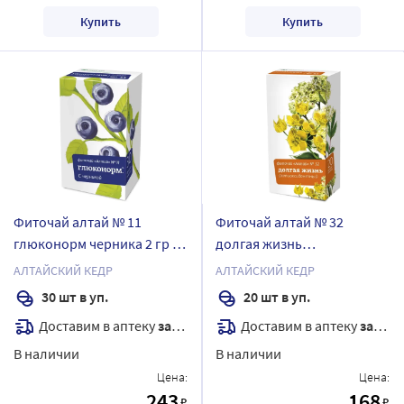
Купить
Купить
Фиточай алтай № 11
Фиточай алтай № 32
глюконорм черника 2 гр 30
долгая жизнь
шт. ф/п
антиоксидантный 2 гр 20
АЛТАЙСКИЙ КЕДР
АЛТАЙСКИЙ КЕДР
шт. ф/п
30 шт в уп.
20 шт в уп.
Доставим в аптеку
завтра
Доставим в аптеку
завтра
В наличии
В наличии
Цена:
Цена:
243
168
₽
₽