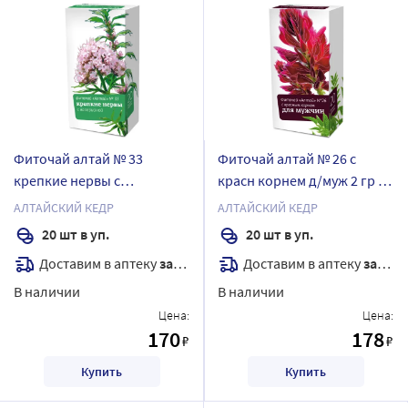
Фиточай алтай № 33
Фиточай алтай № 26 с
крепкие нервы с
красн корнем д/муж 2 гр 20
валерианой 2 гр 20 шт. ф/п
шт. ф/п
АЛТАЙСКИЙ КЕДР
АЛТАЙСКИЙ КЕДР
20 шт в уп.
20 шт в уп.
Доставим в аптеку
завтра
Доставим в аптеку
завтра
В наличии
В наличии
Цена:
Цена:
170
178
₽
₽
Купить
Купить