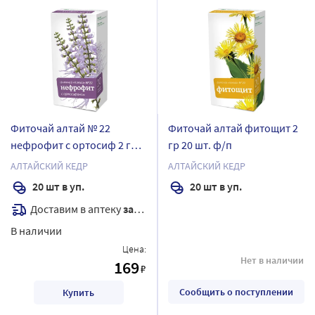
Фиточай алтай № 22
Фиточай алтай фитощит 2
нефрофит с ортосиф 2 гр
гр 20 шт. ф/п
20 шт. ф/п
АЛТАЙСКИЙ КЕДР
АЛТАЙСКИЙ КЕДР
20 шт в уп.
20 шт в уп.
Доставим в аптеку
завтра
В наличии
Цена:
Нет в наличии
169
₽
Сообщить о поступлении
Купить