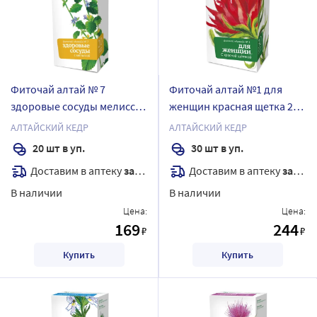
Фиточай алтай № 7
Фиточай алтай №1 для
здоровые сосуды мелисса
женщин красная щетка 2
2 гр 20 шт. ф/п
гр 30 шт. фильтр-пакеты
АЛТАЙСКИЙ КЕДР
АЛТАЙСКИЙ КЕДР
20 шт в уп.
30 шт в уп.
Доставим в аптеку
завтра
Доставим в аптеку
завтра
В наличии
В наличии
Цена:
Цена:
169
244
₽
₽
Купить
Купить