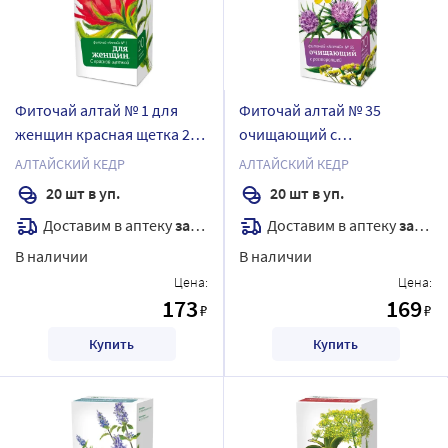
Фиточай алтай № 1 для
Фиточай алтай № 35
женщин красная щетка 2
очищающий с
гр 20 шт. ф/п
расторопшей 2 гр 20 шт. ф/
АЛТАЙСКИЙ КЕДР
АЛТАЙСКИЙ КЕДР
п
20 шт в уп.
20 шт в уп.
Доставим в аптеку
завтра
Доставим в аптеку
завтра
В наличии
В наличии
Цена:
Цена:
173
169
₽
₽
Купить
Купить