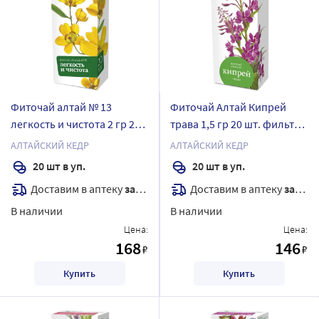
Фиточай алтай № 13
Фиточай Алтай Кипрей
легкость и чистота 2 гр 20
трава 1,5 гр 20 шт. фильтр-
шт.
пакеты
АЛТАЙСКИЙ КЕДР
АЛТАЙСКИЙ КЕДР
20 шт в уп.
20 шт в уп.
Доставим в аптеку
завтра
Доставим в аптеку
завтра
В наличии
В наличии
Цена:
Цена:
168
146
₽
₽
Купить
Купить