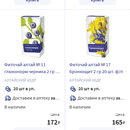
Фиточай алтай № 11
Фиточай алтай № 17
глюконорм черника 2 гр 20
бронхощит 2 гр 20 шт. ф/п
шт. ф/п
АЛТАЙСКИЙ КЕДР
АЛТАЙСКИЙ КЕДР
20 шт в уп.
20 шт в уп.
Доставим в аптеку
завтра
Доставим в аптеку
завтра
В наличии
В наличии
Цена:
Цена:
172
165
₽
₽