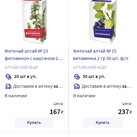
Фиточай алтай № 23
Фиточай алтай № 15
фитовенон с каштаном 2
витаминка 2 гр 30 шт. ф/п
гр 20 шт. ф/п
АЛТАЙСКИЙ КЕДР
АЛТАЙСКИЙ КЕДР
20 шт в уп.
30 шт в уп.
Доставим в аптеку
завтра
Доставим в аптеку
завтра
В наличии
В наличии
Цена:
Цена:
167
237
₽
₽
Купить
Купить