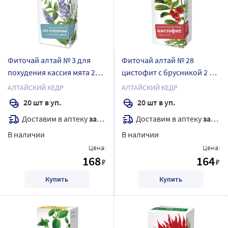
Фиточай алтай № 3 для
Фиточай алтай № 28
похудения кассия мята 20
цистофит с брусникой 2 гр
шт. ф/п
20 шт. ф/п
АЛТАЙСКИЙ КЕДР
АЛТАЙСКИЙ КЕДР
20 шт в уп.
20 шт в уп.
Доставим в аптеку
завтра
Доставим в аптеку
завтра
В наличии
В наличии
Цена:
Цена:
168
164
₽
₽
Купить
Купить