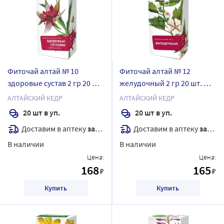
Фиточай алтай № 10
Фиточай алтай № 12
здоровые сустав 2 гр 20 шт.
желудочный 2 гр 20 шт. ф/
ф/п
п
АЛТАЙСКИЙ КЕДР
АЛТАЙСКИЙ КЕДР
20 шт в уп.
20 шт в уп.
Доставим в аптеку
завтра
Доставим в аптеку
завтра
В наличии
В наличии
Цена:
Цена:
168
165
₽
₽
Купить
Купить