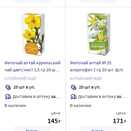
Фиточай алтай курильский
Фиточай алтай № 25
чай цвет/лист 1,5 гр 20 шт.
алергофит 2 гр 20 шт. ф/п
ф/п
АЛТАЙСКИЙ КЕДР
АЛТАЙСКИЙ КЕДР
20 шт в уп.
20 шт в уп.
Доставим в аптеку
завтра
Доставим в аптеку
завтра
В наличии
В наличии
Цена:
Цена:
145
171
₽
₽
Купить
Купить