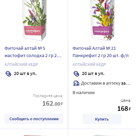
Фиточай алтай № 5
Фиточай Алтай № 21
мастофит солодка 2 гр 20
Панкрефит 2 гр 20 шт. ф/п
шт. ф/п
АЛТАЙСКИЙ КЕДР
АЛТАЙСКИЙ КЕДР
20 шт в уп.
20 шт в уп.
Доставим в аптеку
завтра
В наличии
Последняя цена:
Цена:
162
.00
₽
168
₽
Сообщить о поступлении
Купить