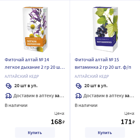
Фиточай алтай № 14
Фиточай алтай № 15
легкое дыхание 2 гр 20 шт.
витаминка 2 гр 20 шт. ф/п
ф/п
АЛТАЙСКИЙ КЕДР
АЛТАЙСКИЙ КЕДР
20 шт в уп.
20 шт в уп.
Доставим в аптеку
завтра
Доставим в аптеку
завтра
В наличии
В наличии
Цена:
Цена:
168
171
₽
₽
Купить
Купить