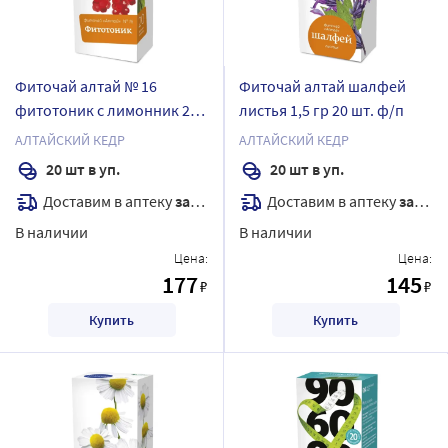
Фиточай алтай № 16
Фиточай алтай шалфей
фитотоник с лимонник 2
листья 1,5 гр 20 шт. ф/п
гр 20 шт. ф/п
АЛТАЙСКИЙ КЕДР
АЛТАЙСКИЙ КЕДР
20 шт в уп.
20 шт в уп.
Доставим в аптеку
завтра
Доставим в аптеку
завтра
В наличии
В наличии
Цена:
Цена:
177
145
₽
₽
Купить
Купить