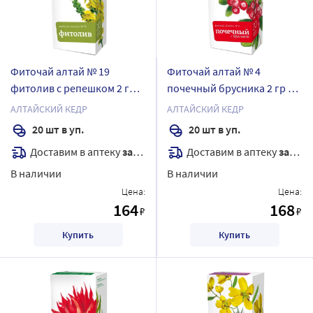
Фиточай алтай № 19
Фиточай алтай № 4
фитолив с репешком 2 гр
почечный брусника 2 гр 20
20 шт. ф/п
шт. ф/п
АЛТАЙСКИЙ КЕДР
АЛТАЙСКИЙ КЕДР
20 шт в уп.
20 шт в уп.
Доставим в аптеку
завтра
Доставим в аптеку
завтра
В наличии
В наличии
Цена:
Цена:
164
168
₽
₽
Купить
Купить