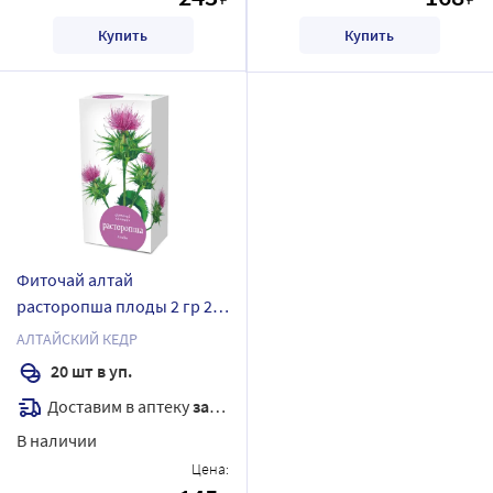
Купить
Купить
Фиточай алтай
расторопша плоды 2 гр 20
шт. фильтр-пакеты
АЛТАЙСКИЙ КЕДР
20 шт в уп.
Доставим в аптеку
завтра
В наличии
Цена: