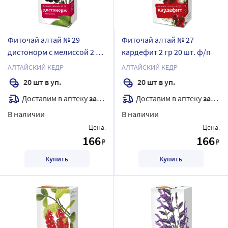
Фиточай алтай № 29
Фиточай алтай № 27
дистонорм с мелисcой 2 гр
кардефит 2 гр 20 шт. ф/п
20 шт. ф/п
АЛТАЙСКИЙ КЕДР
АЛТАЙСКИЙ КЕДР
20 шт в уп.
20 шт в уп.
Доставим в аптеку
завтра
Доставим в аптеку
завтра
В наличии
В наличии
Цена:
Цена:
166
166
₽
₽
Купить
Купить