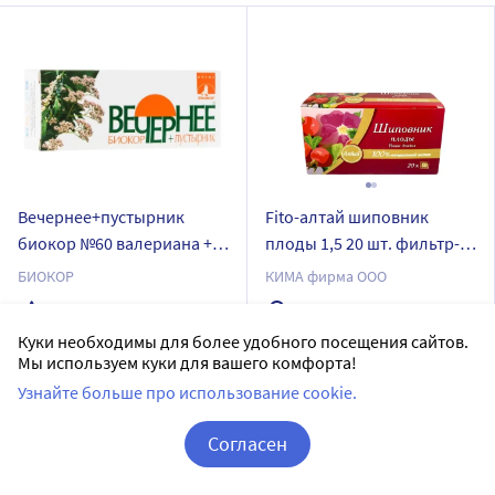
Вечернее+пустырник
Fito-алтай шиповник
биокор №60 валериана +
плоды 1,5 20 шт. фильтр-
пустырник
пакеты
БИОКОР
КИМА фирма ООО
драже
20 шт в уп.
Куки необходимы для более удобного посещения сайтов.
Доставим в аптеку
завтра
60 шт в уп.
Мы используем куки для вашего комфорта!
В наличии
Доставим в аптеку
завтра
Узнайте больше про использование cookie.
10
Цена:
119
В наличии
107
Согласен
14
₽
Цена:
168.6
145
Корзина
Вход / Регистрация
₽
Купить