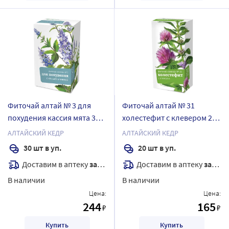
Фиточай алтай № 3 для
Фиточай алтай № 31
похудения кассия мята 30
холестефит с клевером 2
шт. ф/п
гр 20 шт. ф/п
АЛТАЙСКИЙ КЕДР
АЛТАЙСКИЙ КЕДР
30 шт в уп.
20 шт в уп.
Доставим в аптеку
завтра
Доставим в аптеку
завтра
В наличии
В наличии
Цена:
Цена:
244
165
₽
₽
Купить
Купить