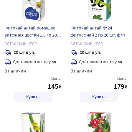
Фиточай алтай ромашка
Фиточай алтай № 24
аптечная цветки 1,5 гр 20
фитнес чай 2 гр 20 шт. ф/п
шт. ф/п
АЛТАЙСКИЙ КЕДР
АЛТАЙСКИЙ КЕДР
20 шт в уп.
20 шт в уп.
Доставим в аптеку
завтра
Доставим в аптеку
завтра
В наличии
В наличии
Цена:
Цена:
145
179
₽
₽
Купить
Купить