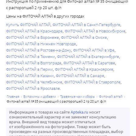
Инструкция по применению для Фиточай алтай № 35 очищающий
с расторопшей 2 гр 20 шт. ф/п
Цены на ФИТОЧАЙ АЛТАЙ в других городах
Купить ФИТОЧАЙ АЛТАЙ
ФИТОЧАЙ АЛТАЙ в Санкт-Петербурге
ФИТОЧАЙ АЛТАЙ в Краснодаре
ФИТОЧАЙ АЛТАЙ в Новосибирске
ФИТОЧАЙ АЛТАЙ в Воронеже
ФИТОЧАЙ АЛТАЙ в Омске
ФИТОЧАЙ АЛТАЙ в Нижнем Новгороде
ФИТОЧАЙ АЛТАЙ в Ростове-на-Дону
ФИТОЧАЙ АЛТАЙ в Уфе
ФИТОЧАЙ АЛТАЙ в Тюмени
ФИТОЧАЙ АЛТАЙ в Екатеринбурге
ФИТОЧАЙ АЛТАЙ в Волгограде
ФИТОЧАЙ АЛТАЙ в Саратове
ФИТОЧАЙ АЛТАЙ в Перми
ФИТОЧАЙ АЛТАЙ в Красноярске
ФИТОЧАЙ АЛТАЙ в Казани
ФИТОЧАЙ АЛТАЙ в Самаре
ФИТОЧАЙ АЛТАЙ в Челябинске
ФИТОЧАЙ АЛТАЙ в Ставрополе
ФИТОЧАЙ АЛТАЙ в Ярославле
главная
витамины и добавки
травяные чаи и сборы
фиточай алтай
фиточай алтай № 35 очищающий с расторопшей 2 гр 20 шт. ф/п
Информация о товарах на сайте
Apteka.ru
носит
ознакомительный характер и не заменяет консультацию
врача. Внешний вид товара может отличаться
от изображённого на фотографии. Товар может быть
произведен на разных производственных площадках, выбор