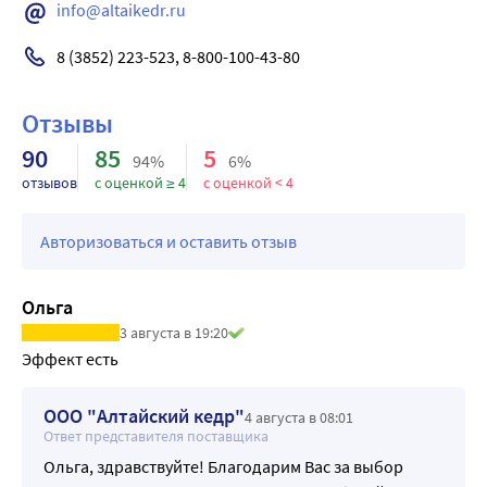
запорах, спастических колитах, геморрое и трещинах 
info@altaikedr.ru
прямой кишки.
8 (3852) 223-523, 8-800-100-43-80 
•Цветки ромашки аптечной активизируют секреторную 
деятельность пищеварительных желез, стимулируют 
желчеотделение, снимают спазмы органов брюшной 
Отзывы
полости, уменьшают образование газов в кишечнике.
90
85
5
94%
6%
•Плоды укропа пахучего обладают спазмолитическим, 
отзывов
с оценкой ≥ 4
с оценкой < 4
гипотензивным, мочегонным, противовоспалительным, 
седативным, ветрогонным, желчегонным и 
Авторизоваться и оставить отзыв
репаративным свойствами.
•Листья мяты перечной используются как 
противомикробное, спазмолитическое, желчегонное, 
Ольга
мочегонное, обволакивающее, ветрогонное и 
3 августа в 19:20
репаративное средство.
Эффект есть
•Трава череды трехраздельной применяется как 
потогонное, мочегонное, седативное, смягчающее и 
ООО "Алтайский кедр"
4 августа в 08:01
противовоспалительное средство.
Ответ представителя поставщика
•Листья крапивы двудомной употребляют как 
Ольга, здравствуйте! Благодарим Вас за выбор
поливитаминное и общеукрепляющее средство.