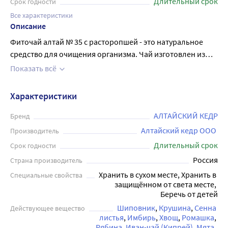
Длительный срок
Срок годности
Все характеристики
Описание
Фиточай алтай № 35 с расторопшей - это натуральное
средство для очищения организма. Чай изготовлен из
трав, собранных на заповедных территориях Алтая.
Показать всё
Состав фиточая сбалансирован и воздействует на весь
организм целиком. Сенна обладает мягким
Характеристики
слабительным эффектом, помогает наладить работу
кишечника и вывести накопленные шлаки и токсины
АЛТАЙСКИЙ КЕДР
Бренд
естественным путём в короткие сроки. Расторопша
Алтайский кедр ООО 
Производитель
пятнистая обладает широким спектром действия. Она по
Длительный срок
Срок годности
праву считается сильнейшим растением при
Россия
Страна производитель
вспомогательном лечении болезней печени: гепатита,
Хранить в сухом месте, Хранить в 
Специальные свойства
цирроза, желтухи, поражений от побочных действий
защищённом от света месте, 
лекарств, радиации, других вредных веществ благодаря
Беречь от детей
высокому содержанию флавоноидов. Чай представлен в
Шиповник
Крушина
Сенна 
Действующее вещество
виде 20 пакетиков по 2 грамма. Он имеет приятный
листья
Имбирь
Хвощ
Ромашка
аромат и вкус, не содержит искусственных добавок и
Рябина
Иван-чай (Кипрей)
Мята