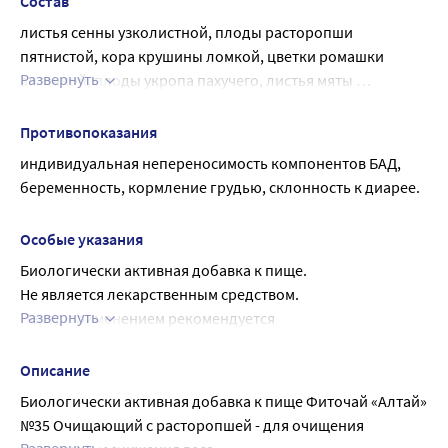
Состав
листья сенны узколистной, плоды расторопши 
пятнистой, кора крушины ломкой, цветки ромашки 
Развернуть
аптечной, плоды укропа пахучего, листья мяты 
перечной, трава череды трёхраздельной, листья 
крапивы двудомной, побеги хвоща полевого, корень 
Противопоказания
алтея лекарственного, плоды шиповника майского, 
индивидуальная непереносимость компонентов БАД, 
плоды рябины красной, корень имбиря лекарственного, 
беременность, кормление грудью, склонность к диарее.
трава кипрея узколистного, плоды кориандра 
посевного.
Особые указания
Биологически активная добавка к пище.
Не является лекарственным средством.
Развернуть
Перед применением рекомендуется 
проконсультироваться с врачом.
Описание
Биологически активная добавка к пище Фиточай «Алтай» 
№35 Очищающий с расторопшей - для очищения 