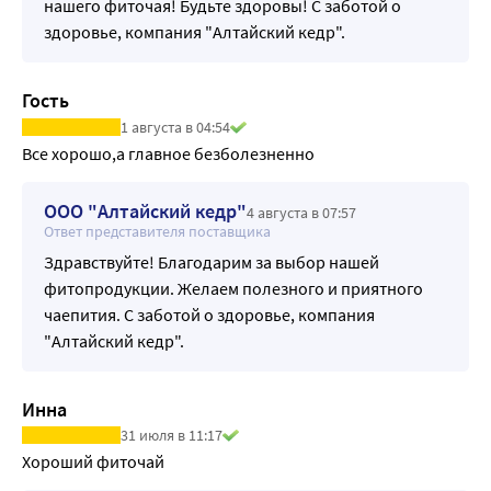
нашего фиточая! Будьте здоровы! С заботой о
•Побеги хвоща полевого применяются как мочегонное 
здоровье, компания "Алтайский кедр".
средство при отеках, улучшают обмен веществ в 
организме, обладают противовоспалительным, 
антисептическим и дезинфицирующим действием.
Гость
•Корень алтея, благодаря содержанию слизистых 
1 августа в 04:54
веществ, крахмала, полисахаридов и ряда соединений 
Все хорошо,а главное безболезненно
коллоидного характера, обволакивает и предохраняет 
нервные окончания слизистых оболочек. Способствует 
ООО "Алтайский кедр"
4 августа в 07:57
снятию раздражения и уменьшению воспаления.
Ответ представителя поставщика
•Плоды шиповника майского оказывают 
Здравствуйте! Благодарим за выбор нашей
противовоспалительное действие, активизируют 
фитопродукции. Желаем полезного и приятного
ферментативные системы и окислительно- 
чаепития. С заботой о здоровье, компания
восстановительные процессы в организме, 
"Алтайский кедр".
благоприятно влияют на углеводный обмен, усиливают 
синтез гормонов и регенерацию тканей.
Инна
•Плоды рябины красной содержат богатый 
31 июля в 11:17
поливитаминный комплекс, используются как легкое 
Хороший фиточай
слабительное и диуретическое средство, благотворно 