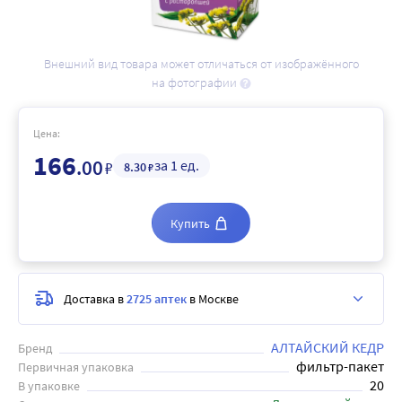
Внешний вид товара может отличаться от изображённого
на фотографии
Цена:
166
.00
за 1 ед.
₽
8
.30
₽
Купить
Доставка в
2725 аптек
в Москве
АЛТАЙСКИЙ КЕДР
Бренд
фильтр-пакет
Первичная упаковка
20
В упаковке