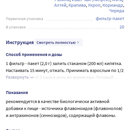
Алтей
Крапива
Укроп
Кориандр
консервантов.
Череда
фильтр-пакет
Первичная упаковка
20
В упаковке
Инструкция
Смотреть полностью
Способ применения и дозы
1 фильтр - пакет (2,0 г) залить стаканом (200 мл) кипятка. 
Настаивать 15 минут, отжать. Принимать взрослым по 1/2 
Развернуть
стакана (100 мл) 2 раза в день во время еды. Готовый 
настой хранить в холодильнике. Продолжительность 
приёма - 2 недели.
Показания
рекомендуется в качестве биологически активной 
добавки к пище - источника флавоноидов (флавонолов) 
и антрахинонов (сеннозидов), содержащей флавоны.