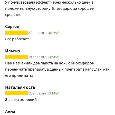
ротавирусы и гемолитическую кишечную палочку, 
Я почувствовала эффект через несколько дней в 
продуцируют антибиотикоподобные вещества - 
положительную сторону. Благодарю за хорошее 
бактериоцины, участвуют в синтезе витаминов, 
средство.
используют лактозу в процессе жизнедеятельности в 
качестве основного источника питания.
Сергей
Не всасывается в кровоток.
27 апреля в 18:46
Всё работает
Ильгиз
19 апреля в 13:54
Нам назначили два пакета на ночь с биокефиром 
перенимать препарат, а данный препарат в капсулах, как 
его принимать?
Наталья-Гость
11 апреля в 13:14
Эффект хороший
Анна