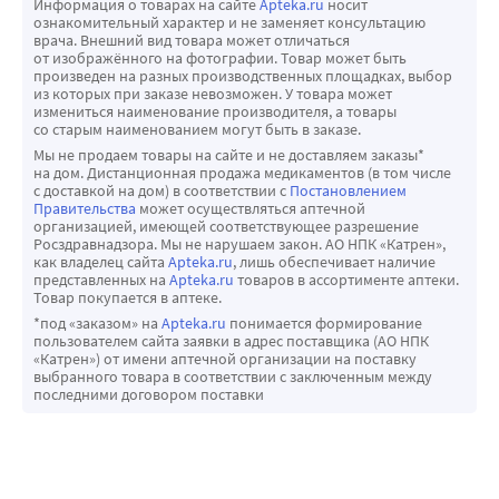
Информация о товарах на сайте
Apteka.ru
носит
ознакомительный характер и не заменяет консультацию
врача. Внешний вид товара может отличаться
от изображённого на фотографии. Товар может быть
произведен на разных производственных площадках, выбор
из которых при заказе невозможен. У товара может
измениться наименование производителя, а товары
со старым наименованием могут быть в заказе.
Мы не продаем товары на сайте и не доставляем заказы*
на дом. Дистанционная продажа медикаментов (в том числе
с доставкой на дом) в соответствии с
Постановлением
Правительства
может осуществляться аптечной
организацией, имеющей соответствующее разрешение
Росздравнадзора. Мы не нарушаем закон. АО НПК «Катрен»,
как владелец сайта
Apteka.ru
, лишь обеспечивает наличие
представленных на
Apteka.ru
товаров в ассортименте аптеки.
Товар покупается в аптеке.
*под «заказом» на
Apteka.ru
понимается формирование
пользователем сайта заявки в адрес поставщика (АО НПК
«Катрен») от имени аптечной организации на поставку
выбранного товара в соответствии с заключенным между
последними договором поставки