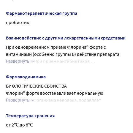
ТРАНСПОРТНЫМИ СРЕДСТВАМИ, МЕХАНИЗМАМИ
Препарат не влияет на способность управлять 
Фармакотерапевтическая группа
транспортными средствами, механизмами.
пробиотик
Взаимодействие с другими лекарственными средствами
При одновременном приеме Флорина® форте с 
витаминами (особенно группы В) действие препарата 
Развернуть
усиливается. При приеме антибиотиков 
рекомендованный интервал между приемом 
антибиотика и препарата Флорин® форте составляет 3 - 4 
Фармакодинамика
часа
БИОЛОГИЧЕСКИЕ СВОЙСТВА
Флорин® форте восстанавливает нормальную 
Развернуть
микрофлору организма человека, подавляет 
жизнедеятельность возбудителей инфекционных 
заболеваний желудочно- кишечного тракта и верхних 
Температура хранения
дыхательных путей за счет входящих в препарат живых 
от 2℃ до 8℃
пробиотических бактерий: бифидобактерий 