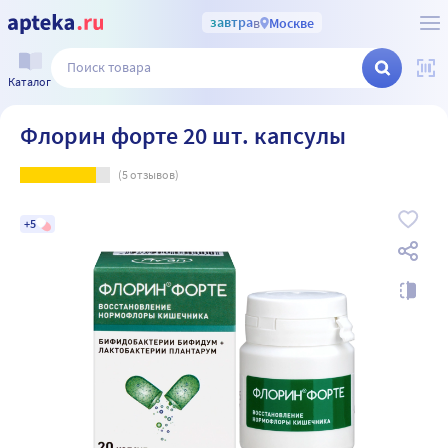
завтра
в
Москве
Каталог
Флорин форте 20 шт. капсулы
(
5
отзывов)
+5