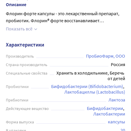
Описание
Флорин форте капсулы - это лекарственный препарат,
пробиотик. Флорин® форте восстанавливает
нормальную микрофлору организма человека,
Показать всё
подавляет жизнедеятельность возбудителей
инфекционных заболеваний желудочно- кишечного
Характеристики
тракта и верхних дыхательных путей за счет входящих в
препарат живых пробиотических бактерий:
ПроБиоФарм, ООО
Производитель
бифидобактерий (Bifidobacterium bifidum),
Россия
Страна производитель
сорбированных в виде микроколоний, Применяется при
Хранить в холодильнике, Беречь 
Специальные свойства
заболеваниях, сопровождающихся нарушением
от детей
нормальной микрофлоры кишечника: острые кишечные
Бифидобактерии (Bifidobacterium)
Пробиотики
инфекции, острые респираторные заболевания как
Лактобациллы (Lactobacillus)
вирусного, так и микробного происхождения,
Лактоза
Пребиотики
хронические заболевания желудочно-кишечного тракта
Бифидобактерии
Действующее вещество
(ЖКТ), для восстановления нормофлоры кишечника в
Лактобактерии
период после перенесенных заболеваний, при
капсулы
Форма выпуска
дисбактериозах различной этиологии. Препарат
20
В упаковке