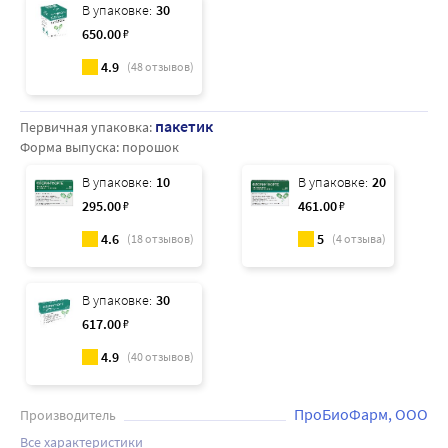
В упаковке:
30
650
.00
₽
4.9
(
48
отзывов)
пакетик
Первичная упаковка:
Форма выпуска:
порошок
В упаковке:
10
В упаковке:
20
295
.00
₽
461
.00
₽
4.6
5
(
18
отзывов)
(
4
отзыва)
В упаковке:
30
617
.00
₽
4.9
(
40
отзывов)
ПроБиоФарм, ООО
Производитель
Все характеристики