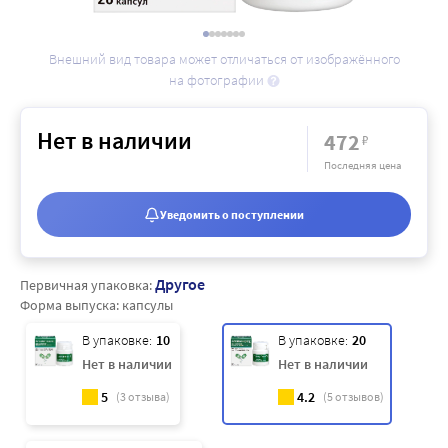
Внешний вид товара может отличаться от изображённого
на фотографии
Нет в наличии
472
₽
Последняя цена
Уведомить о поступлении
Другое
Первичная упаковка:
Форма выпуска:
капсулы
В упаковке:
10
В упаковке:
20
Нет в наличии
Нет в наличии
5
4.2
(
3
отзыва)
(
5
отзывов)