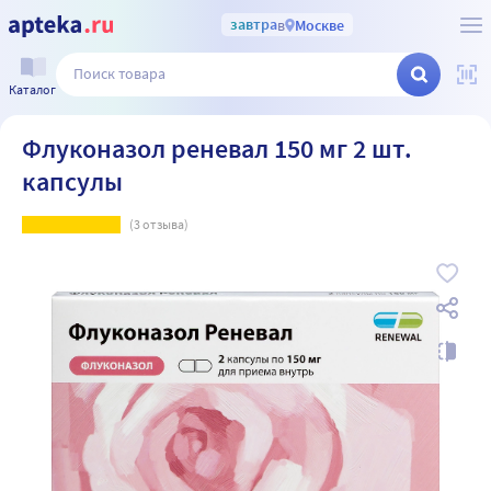
завтра
в
Москве
Каталог
Флуконазол реневал 150 мг 2 шт.
капсулы
(
3
отзыва)