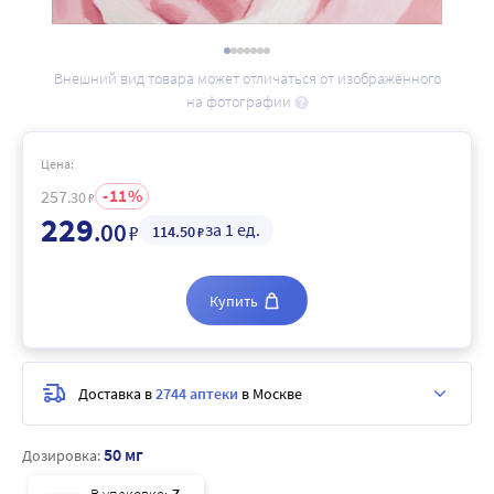
Внешний вид товара может отличаться от изображённого
на фотографии
Цена:
11
257
.30
₽
229
.00
за 1 ед.
₽
114
.50
₽
Купить
Доставка в
2744 аптеки
в Москве
50 мг
Дозировка: