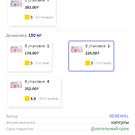
В упаковке:
7
383
.00
₽
5
(
6
отзывов)
150 мг
Дозировка:
В упаковке:
1
В упаковке:
2
174
.00
₽
229
.00
₽
5
5
(
1
отзыв)
(
3
отзыва)
В упаковке:
4
352
.00
₽
4.8
(
25
отзывов)
RENEWAL
Бренд
капсулы
Форма выпуска
Длительный срок
Срок годности