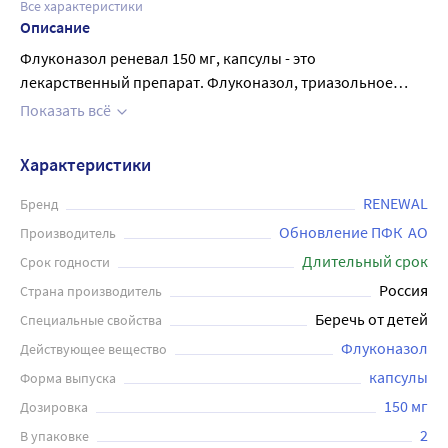
Все характеристики
Описание
Флуконазол реневал 150 мг, капсулы - это
лекарственный препарат. Флуконазол, триазольное
противогрибковое средство, является мощным
Показать всё
селективным ингибитором синтеза стеролов в клетке
грибов. Флуконазол продемонстрировал
Характеристики
противогрибковую активность in vitro в отношении
наиболее распространенных в клинической практике
RENEWAL
Бренд
видов грибка Candida (включая C. albicans, C. parapsilosis,
Обновление ПФК  АО
Производитель
C. tropicalis). Флуконазол показан для лечения
Длительный срок
Срок годности
следующих заболеваний у взрослых: • криптококковый
Россия
Страна производитель
менингит; • кокцидиоидомикоз; • инвазивный кандидоз; •
Беречь от детей
Специальные свойства
слизистый кандидоз • вагинальный кандидоз, острый
или рецидивирующий, когда местная терапия не
Флуконазол
Действующее вещество
применима; • кандидозный баланит, когда местная
капсулы
Форма выпуска
терапия не применима; • дерматомикозы, в том числе
150 мг
Дозировка
дерматофития стоп, дерматофития туловища, паховая
2
В упаковке
дерматофития, разноцветный лишай и кожный