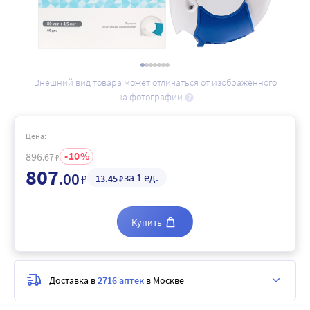
Внешний вид товара может отличаться от изображённого
на фотографии
Цена:
10
896
.67
₽
807
.00
за 1 ед.
₽
13
.45
₽
Купить
Доставка в
2716 аптек
в Москве