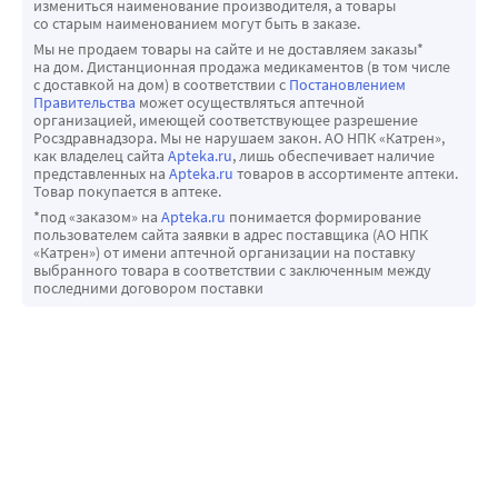
измениться наименование производителя, а товары
надпочечников, задержка роста у детей и подростков, 
терапии только формотерол или плацебо (средняя 
со старым наименованием могут быть в заказе.
снижение минеральной плотности костной ткани, 
частота обострений 1,4 по сравнению с 1,8-1,9 в группе 
Мы не продаем товары на сайте и не доставляем заказы*
на дом. Дистанционная продажа медикаментов (в том числе
катаракта и глаукома.
плацебо/формотерол). Не отмечено различий между 
с доставкой на дом) в соответствии с
Постановлением
Из-за потенциально возможного действия 
приемом будесонида в сочетании с формотеролом и 
Правительства
может осуществляться аптечной
организацией, имеющей соответствующее разрешение
ингаляционных глюкококортикостероидов на 
формотерола на показатель ОФВ1.
Росздравнадзора. Мы не нарушаем закон. АО НПК «Катрен»,
минеральную плотность костной ткани следует уделять 
как владелец сайта
Apteka.ru
, лишь обеспечивает наличие
представленных на
Apteka.ru
товаров в ассортименте аптеки.
особое внимание пациентам, принимающим высокие 
Товар покупается в аптеке.
дозы препарата в течение длительного периода, с 
*под «заказом» на
Apteka.ru
понимается формирование
наличием факторов риска развития остеопороза. 
пользователем сайта заявки в адрес поставщика (АО НПК
«Катрен») от имени аптечной организации на поставку
Исследования длительного применения 
выбранного товара в соответствии с заключенным между
ингаляционного будесонида у детей в средней суточной 
последними договором поставки
дозе 400 мкг (отмеренная доза) или взрослых в суточной 
дозе 800 мкг (отмеренная доза) не показали заметного 
действия на минеральную плотность костной ткани. Нет 
данных относительно действия высоких доз препарата 
Формисонид® на минеральную плотность костной ткани.
Парадоксальный бронхоспазм
Как и при любой другой ингаляционной терапии, 
возможно возникновение парадоксального 