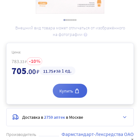
Внешний вид товара может отличаться от изображённого
на фотографии
Цена:
10
783
.33
₽
705
.00
за 1 ед.
₽
11
.75
₽
Купить
Доставка в
2759 аптек
в Москве
Фармстандарт-Лексредства ОАО
Производитель