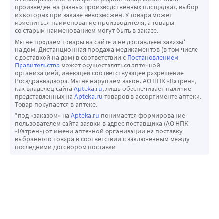
Всегда после использования плотно закрывайте 
по экскреции с мочой, составляют 13,9 и 12,3 часа 
произведен на разных производственных площадках, выбор
«Инхалер CDM®» колпачком, это позволит сохранить 
из которых при заказе невозможен. У товара может
соответственно.
измениться наименование производителя, а товары
мундштук в чистоте.
Фармакокинетика у отдельных групп пациентов
со старым наименованием могут быть в заказе.
Регулярно (раз в неделю) следует очищать мундштук 
Пол
Мы не продаем товары на сайте и не доставляем заказы*
снаружи сухой тканью.
на дом. Дистанционная продажа медикаментов (в том числе
После корректировки но массе тела 
с доставкой на дом) в соответствии с
Постановлением
Имеются отдельные сообщения о случайном 
фармакокинетические параметры формотерола у 
Правительства
может осуществляться аптечной
проглатывании пациентами капсул препарата целиком, 
организацией, имеющей соответствующее разрешение
мужчин и у женщин не имеют существенных различий.
Росздравнадзора. Мы не нарушаем закон. АО НПК «Катрен»,
без использования устройства для ингаляций. 
Пожилые пациенты (старше 65 лет)
как владелец сайта
Apteka.ru
, лишь обеспечивает наличие
Большинство таких случаев не связаны с развитием 
представленных на
Apteka.ru
товаров в ассортименте аптеки.
Данных в пользу необходимости изменения дозирования 
Товар покупается в аптеке.
нежелательных явлений. Медицинский работник 
формотерола у пациентов старше 65 лет но сравнению с 
*под «заказом» на
Apteka.ru
понимается формирование
должен объяснить пациенту, как правильно применять 
более молодыми пациентами не получено.
пользователем сайта заявки в адрес поставщика (АО НПК
препарат, особенно, если после ингаляций у пациента не 
«Катрен») от имени аптечной организации на поставку
Пациенты с нарушениями функции печени и/или почек
выбранного товара в соответствии с заключенным между
наступает улучшение дыхания.
Фармакокинетика формотерола у пациентов с 
последними договором поставки
нарушениями функции печени и/или почек не изучалась.