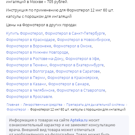
сутки в течение 12 недель в неизмененном виде с мочой 
ингаляций в Москве – 705 рублей.
Внимание: мундштук нельзя жевать исильно сжимать 
выделяется 10 % и 15-18 % от общей дозы у больных БА; 7 
Инструкция по применению для Формотерол 12 мкг 60 шт.
зубами! Не нажимайте на мундштук при вдыхании.
% и 6-9 % от общей дозы, соответственно, у больных 
капсулы с порошком для ингаляций
Это может блокировать движение капсулы. Задержите 
ХОБЛ.
Цены на Формотерол в других городах
дыхание приблизительно на 10 секунд или дольше, 
Рассчитанные доли (R,R) и (S,S) энантиомеров 
Купить Формотерол
Формотерол в Санкт-Петербурге
насколько возможно. Удалите ингалятор изо рта. 
неизмененного формотерола в моче составляют 40 % и 
Формотерол в Краснодаре
Формотерол в Новосибирске
Сделайте медленный выдох. Затем дышите нормально. 
60 %, соответственно, после однократной дозы 
Формотерол в Воронеже
Формотерол в Омске
Повторите шаги 8-9 снова, для гарантированного 
формотерола (12-120 >1кг) у здоровых добровольцев и 
Формотерол в Нижнем Новгороде
вдыхания дозы препарата.
Формотерол в Ростове-на-Дону
Формотерол в Уфе
после однократных и повторных доз формотерола у 
Шаг 10.
Формотерол в Тюмени
Формотерол в Екатеринбурге
больных БА.
После проведения ингаляции откройте отсек для 
Формотерол в Волгограде
Формотерол в Саратове
Активное вещество и его метаболиты полностью 
капсулы шаг 2, удалите пустую капсулу и затем закройте 
Формотерол в Перми
Формотерол в Красноярске
выводятся из организма; около 2/3 от применяемой 
Формотерол в Казани
Формотерол в Самаре
его.
внутрь дозы выводится с мочой, 1/3 - с калом. Почечный 
Формотерол в Челябинске
Формотерол в Ставрополе
Внимание:
клиренс формотерола составляет 150 мл/мин.
Формотерол в Ярославле
При проведении ингаляции постарайтесь не закрывать 
У здоровых добровольцев конечный период 
главная
лекарственные средства
препараты для дыхательной системы
отверстия, расположенные на боковых сторонах 
полувыведения формотерола из плазмы после 
формотерол
формотерол 12 мкг 60 шт. капсулы с порошком для ингаляций
мундштука. Это может препятствовать свободному 
однократной ингаляции препарата формотерола в дозе 
Информация о товарах на сайте
Apteka.ru
носит
движению воздуха внутри ингалятора, тем самым 
120 мкг составляет 10 часов; конечные периоды 
ознакомительный характер и не заменяет консультацию
уменьшается рассеивание содержимого капсулы.
врача. Внешний вид товара может отличаться
полувыведения (R,R) и (S,S) энантиомеров, рассчитанные 
от изображённого на фотографии. Товар может быть