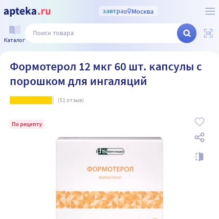
завтра
в
Москва
Каталог
Формотерол 12 мкг 60 шт. капсулы с
порошком для ингаляций
(
51
отзыв)
По рецепту