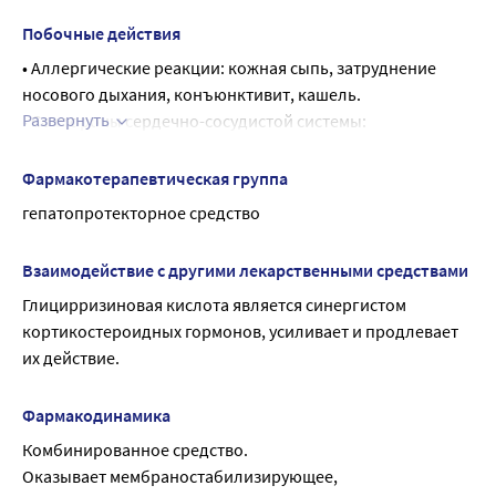
внимания и быстроты психомоторных реакций.
Побочные действия
• Аллергические реакции: кожная сыпь, затруднение 
носового дыхания, конъюнктивит, кашель.
Развернуть
• Cо стороны сердечно-сосудистой системы: 
транзиторное (преходящее) повышение артериального 
давления, периферические отеки.
Фармакотерапевтическая группа
• Со стороны системы пищеварения: диспепсические 
гепатопротекторное средство
явления (отрыжка, тошнота, вздутие живота), ощущение 
дискомфорта в животе.
Взаимодействие с другими лекарственными средствами
При возникновении перечисленных симптомов следует 
Глицирризиновая кислота является синергистом 
прекратить прием препарата и проконсультироваться с 
кортикостероидных гормонов, усиливает и продлевает 
врачом.
их действие.
Фармакодинамика
Комбинированное средство.
Оказывает мембраностабилизирующее, 