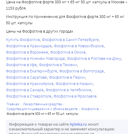
Цена на Фосфоглив форте 300 мг + 65 мг 50 шт. капсулы в Москве –
1153 рубля.
Инструкция по применению для Фосфоглив форте 300 мг + 65 мг
50 шт. капсулы
Цены на Фосфоглив в других городах
Купить Фосфоглив
Фосфоглив в Санкт-Петербурге
Фосфоглив в Краснодаре
Фосфоглив в Новосибирске
Фосфоглив в Воронеже
Фосфоглив в Омске
Фосфоглив в Нижнем Новгороде
Фосфоглив в Ростове-на-Дону
Фосфоглив в Уфе
Фосфоглив в Тюмени
Фосфоглив в Екатеринбурге
Фосфоглив в Волгограде
Фосфоглив в Саратове
Фосфоглив в Перми
Фосфоглив в Красноярске
Фосфоглив в Казани
Фосфоглив в Самаре
Фосфоглив в Челябинске
Фосфоглив в Ставрополе
Фосфоглив в Ярославле
главная
лекарственные средства
средства для пищеварения и обмена веществ
фосфоглив
фосфоглив форте 300 мг + 65 мг 50 шт. капсулы
Информация о товарах на сайте
Apteka.ru
носит
ознакомительный характер и не заменяет консультацию
врача. Внешний вид товара может отличаться