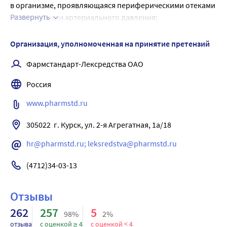
в организме, проявляющаяся периферическими отеками 
происходит преимущественно с желчью, в остаточном 
Развернуть
и повышением артериального давления; 
количестве - с мочой.
гипонатриемия.
По экспериментальным данным, фосфолипиды 
Лечение: в зависимости от выраженности симптомов 
Организация, уполномоченная на принятие претензий
улучшают липофильные свойства глицирризиновой 
передозировки, необходимо уменьшить дозу препарата 
кислоты, увеличивая интенсивность и скорость ее 
Фармстандарт-Лексредства ОАО
и/или назначить спиронолактон по 50-100 мг в сутки.
всасывания более чем в 2 раза.
Россия
www.pharmstd.ru
305022  г. Курск, ул. 2-я Агрегатная, 1а/18
hr@pharmstd.ru; leksredstva@pharmstd.ru
(4712)34-03-13
Отзывы
262
257
5
98%
2%
отзыва
с оценкой ≥ 4
с оценкой < 4