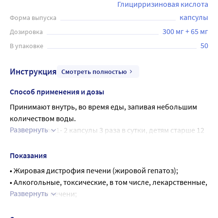
Глицирризиновая кислота
капсулы
Форма выпуска
300 мг + 65 мг
Дозировка
50
В упаковке
Инструкция
Смотреть полностью
Способ применения и дозы
Принимают внутрь, во время еды, запивая небольшим 
количеством воды.
Развернуть
Взрослым по 1- 2 капсулы 3 раза в сутки, детям старше 12 
лет - по 1 капсуле 3 раза в сутки.
Продолжительность курса терапии определяется 
Показания
врачом.
• Жировая дистрофия печени (жировой гепатоз);
• Алкогольные, токсические, в том числе, лекарственные, 
Развернуть
поражения печени;
• В составе комплексной терапии вирусных гепатитов, 
цирроза печени, псориаза.