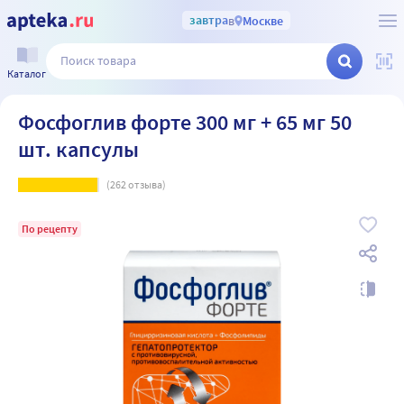
завтра
в
Москве
Каталог
Фосфоглив форте 300 мг + 65 мг 50
шт. капсулы
(
262
отзыва)
По рецепту