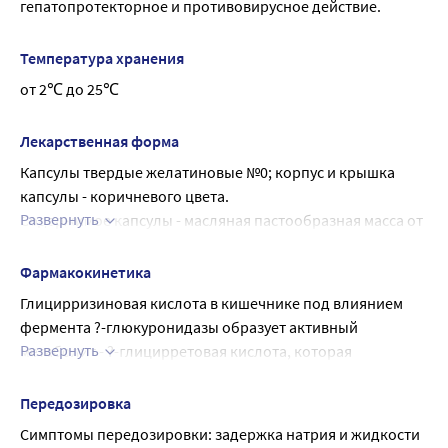
гепатопротекторное и противовирусное действие.
Температура хранения
от 2℃ до 25℃
Лекарственная форма
Капсулы твердые желатиновые №0; корпус и крышка 
капсулы - коричневого цвета.
Развернуть
Содержимое капсулы - масляная пастообразная масса от 
светло-желтого до оранжево-коричневого цвета со 
слабым специфическим запахом.
Фармакокинетика
Глицирризиновая кислота в кишечнике под влиянием 
фермента ?-глюкуронидазы образует активный 
Развернуть
метаболит - ?-глицирретовая кислота, которая 
всасывается в кровь.
В крови ?-глицирретовая кислота связывается с 
Передозировка
альбумином и практически полностью транспортируется 
Симптомы передозировки: задержка натрия и жидкости 
в печень. Выделение ? -глицирретовой кислоты 