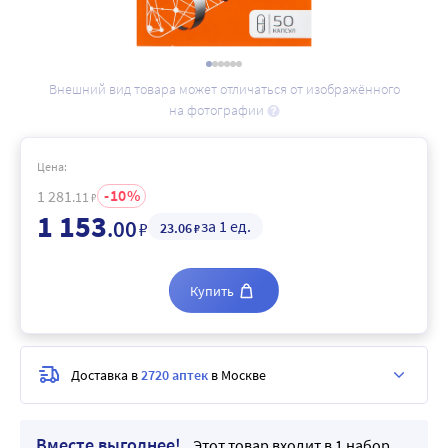
Внешний вид товара может отличаться от изображённого
на фотографии
Цена:
10
1 281
.11
₽
1 153
.00
за 1 ед.
₽
23
.06
₽
Купить
Доставка в
2720 аптек
в Москве
Вместе выгоднее!
Этот товар входит в 1 набор