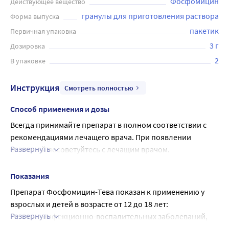
Фосфомицин
Действующее вещество
Форма выпуска
пакетик
Первичная упаковка
3 г
Дозировка
2
В упаковке
Инструкция
Смотреть полностью
Способ применения и дозы
Всегда принимайте препарат в полном соответствии с 
рекомендациями лечащего врача. При появлении 
Развернуть
сомнений посоветуйтесь с лечащим врачом.
Рекомендуемая доза
Для взрослых и детей от 12 до 18 лет препарат 
Показания
Фосфомицин-Тева назначают в дозировке
Препарат Фосфомицин-Тева показан к применению у 
3 г.
взрослых и детей в возрасте от 12 до 18 лет:
Взрослые
Развернуть
Лечение инфекционно-воспалительных заболеваний, 
По 1 пакету 1 раз в день однократно.
вызванных чувствительными к фосфомицину 