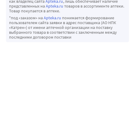
как владелец сайта
Apteka.ru
, лишь обеспечивает наличие
Медицинским работникам рекомендуется сообщать о 
представленных на
Apteka.ru
товаров в ассортименте аптеки.
Товар покупается в аптеке.
любых подозреваемых нежелательных реакциях 
*под «заказом» на
Apteka.ru
понимается формирование
лекарственного препарата через национальные системы 
пользователем сайта заявки в адрес поставщика (АО НПК
сообщения о нежелательных реакциях государств - 
«Катрен») от имени аптечной организации на поставку
выбранного товара в соответствии с заключенным между
членов Евразийского экономического союза.
последними договором поставки