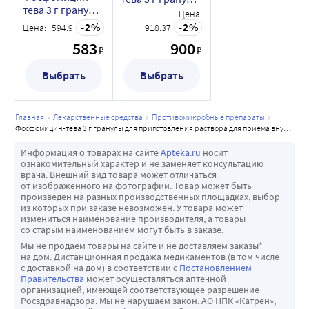
фосфатазы и «печеночных» трансаминаз (определяются 
тева 3 г гранулы
для
Цена:
по результатам анализов крови)
для
приготовления
2
2
Цена:
594.9
918.37
приготовления
• Аллергические реакции (гиперчувствительность)
раствора для
583
900
раствора для
₽
₽
приема внутрь
• Снижение артериального давления с возможными 
приема внутрь
пакет 2 шт.
симптомами слабости, головокружения, обморочного 
пакет 1 шт.
Выбрать
Выбрать
состояния
• Мелкие кровоизлияния под кожей (петехии)
главная
лекарственные средства
противомикробные препараты
• Одышка
фосфомицин-тева 3 г гранулы для приготовления раствора для приема внутрь пакет 2 шт.
• Снижение аппетита
Сообщение о нежелательных реакциях
Информация о товарах на сайте
Apteka.ru
носит
ознакомительный характер и не заменяет консультацию
Если у Вас или Вашего ребенка возникают какие-либо 
врача. Внешний вид товара может отличаться
нежелательные реакции, проконсультируйтесь с врачом. 
от изображённого на фотографии. Товар может быть
произведен на разных производственных площадках, выбор
Данная рекомендация распространяется на любые 
из которых при заказе невозможен. У товара может
возможные нежелательные реакции, в том числе на не 
измениться наименование производителя, а товары
со старым наименованием могут быть в заказе.
перечисленные в листке-вкладыше.
Мы не продаем товары на сайте и не доставляем заказы*
Важно сообщать о подозреваемых нежелательных 
на дом. Дистанционная продажа медикаментов (в том числе
с доставкой на дом) в соответствии с
Постановлением
реакциях после регистрации лекарственного препарата 
Правительства
может осуществляться аптечной
с целью обеспечения непрерывного мониторинга 
организацией, имеющей соответствующее разрешение
Росздравнадзора. Мы не нарушаем закон. АО НПК «Катрен»,
соотношения «польза-риск» лекарственного препарата. 