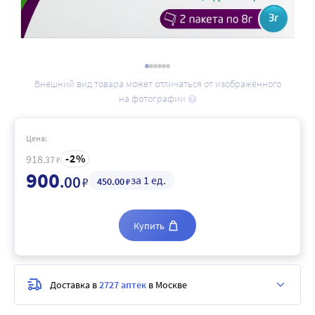
Внешний вид товара может отличаться от изображённого
на фотографии
Цена:
2
918
.37
₽
900
.00
за 1 ед.
₽
450
.00
₽
Купить
Доставка в
2727 аптек
в Москве