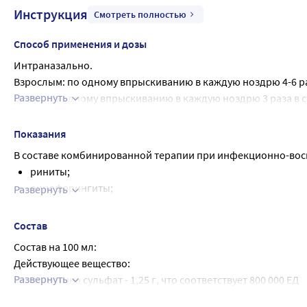
Инструкция
Смотреть полностью
Способ применения и дозы
Интраназально.
Взрослым: по одному впрыскиванию в каждую ноздрю 4-6 раз
Развернуть
Детям: по одному впрыскиванию в каждую ноздрю 3 раза в с
Длительность лечения - не более 7 дней.
Показания
В составе комбинированной терапии при инфекционно-воспа
риниты;
ринофарингиты;
Развернуть
синуситы (при отсутствии повреждений перегородок). 
вмешательств.
Состав
Состав на 100 мл:
Действующее вещество:
Развернуть
Фрамицетина сульфат - 1,25 г, что соответствует 800 000 ЕД
Вспомогательные вещества: метилпарагидроксибензоат, нат