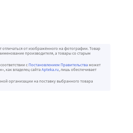
т отличаться от изображённого на фотографии. Товар
аименование производителя, а товары со старым
 соответствии с
Постановлением Правительства
может
», как владелец сайта
Apteka.ru
, лишь обеспечивает
чной организации на поставку выбранного товара