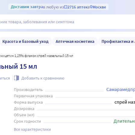
Доставим
завтра
в любую из
2716 аптек
в
Москве
Красота и базовый уход
Аптечная косметика
Профилактика и 
амицетин 1,25% флакон спрей назальный 15 мл
льный 15 мл
иться
Добавить к сравнению
Самарамедп
Производитель
Первичная упаковка
спрей на
Форма выпуска
Дозировка
Объем (мл)
Длительн
Срок годности
Все характеристики