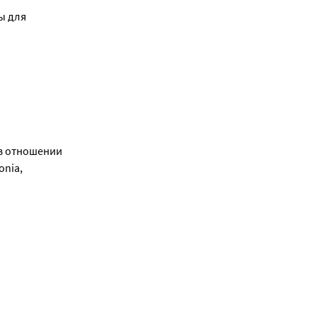
 для 
в отношении 
nia, 