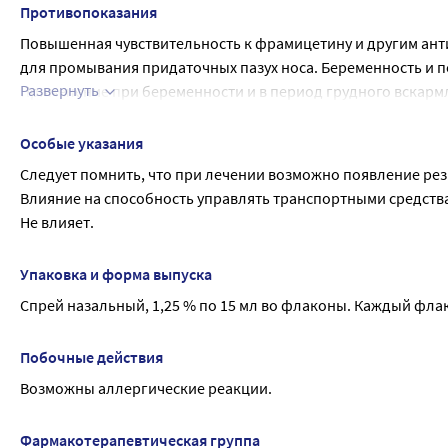
очищенная.
Противопоказания
Повышенная чувствительность к фрамицетину и другим анти
для промывания придаточных пазух носа. Беременность и 
Развернуть
Применение при беременности и в период грудного вскарм
Применение при беременности и в период грудного вскарм
Особые указания
Следует помнить, что при лечении возможно появление ре
Влияние на способность управлять транспортными средств
Не влияет.
Упаковка и форма выпуска
Спрей назальный, 1,25 % по 15 мл во флаконы. Каждый фла
Побочные действия
Возможны аллергические реакции.
Фармакотерапевтическая группа