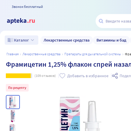
Звонок бесплатный
Лекарственные средства
Витамины и бад
Каталог
главная
лекарственные средства
препараты для дыхательной системы
Фр
Фрамицетин 1,25% флакон спрей наза
Добавить в избранное
Подел
(
109
отзывов)
По рецепту