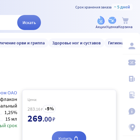
~ 5 дней
Срок хранения заказа
Искать
Акции
Уценка
Корзина
лечение орви и гриппа
Здоровье ног и суставов
Гигиена и уход
ром ОАО
флакон
Цена:
зальный
5
283
.16
₽
1,25%
269
.00
₽
15 мл
ый срок
Купить