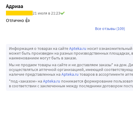
Адриаа
21 июля в 21:23
Отлично 👍
Все отзывы (109)
Информация о товарах на сайте
Apteka.ru
носит ознакомительный 
может быть произведен на разных производственных площадках, в
наименованием могут быть в заказе.
Мы не продаем товары на сайте и не доставляем заказы* на дом. Д
осуществляться аптечной организацией, имеющей соответствующее
наличие представленных на
Apteka.ru
товаров в ассортименте апте
*под «заказом» на
Apteka.ru
понимается формирование пользовател
в соответствии с заключенным между последними договором пост