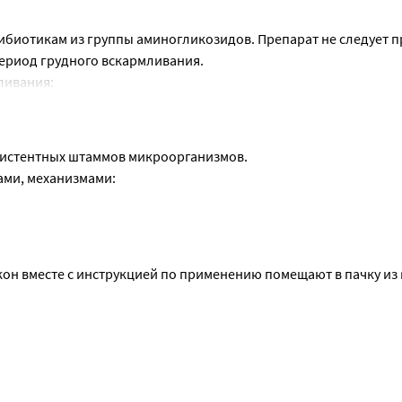
биотикам из группы аминогликозидов. Препарат не следует п
период грудного вскармливания.
ливания:
ливания противопоказано.
зистентных штаммов микроорганизмов.
ами, механизмами:
кон вместе с инструкцией по применению помещают в пачку из