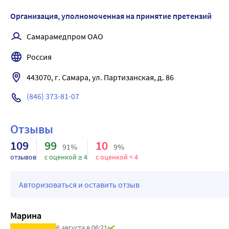
Организация, уполномоченная на принятие претензий
Самарамедпром ОАО
Россия
443070, г. Самара, ул. Партизанская, д. 86
(846) 373-81-07
Отзывы
109
99
10
91%
9%
отзывов
с оценкой ≥ 4
с оценкой < 4
Авторизоваться и оставить отзыв
Марина
6 августа в 06:21