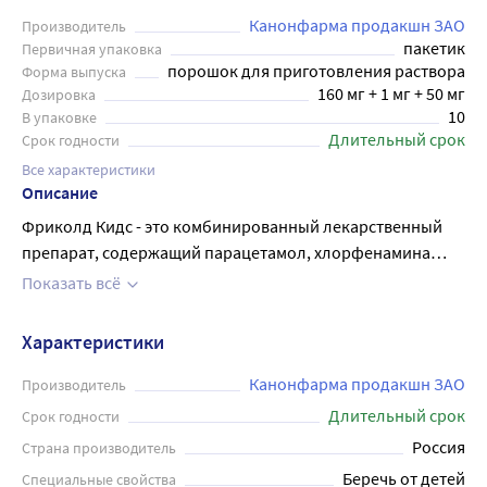
Канонфарма продакшн ЗАО
Производитель
пакетик
Первичная упаковка
порошок для приготовления раствора
Форма выпуска
160 мг + 1 мг + 50 мг
Дозировка
10
В упаковке
Длительный срок
Срок годности
Все характеристики
Описание
Фриколд Кидс - это комбинированный лекарственный
препарат, содержащий парацетамол, хлорфенамина
малеат, аскорбиновую кислоту . Парацетамол
Показать всё
(ацетаминофен) оказывает болеутоляющий и
жаропонижающий эффект. Аскорбиновая кислота
Характеристики
(витамин C) повышает сопротивляемость организма к
инфекциям, улучшает переносимость парацетамола.
Канонфарма продакшн ЗАО
Производитель
Хлорфенамина малеат обладает противоаллергическим
Длительный срок
Срок годности
действием, устраняет насморк, слезотечение, зуд в глазах
Россия
Страна производитель
и в носу. Быстро снимает жар, головную и мышечную
Беречь от детей
Специальные свойства