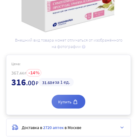
Внешний вид товара может отличаться от изображённого
на фотографии
Цена:
14
367
.44
₽
316
.00
за 1 ед.
₽
31
.60
₽
Купить
Доставка в
2720 аптек
в Москве