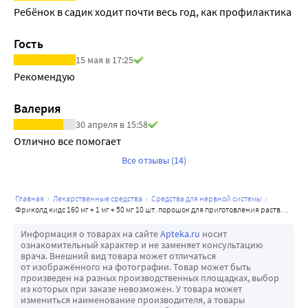
лекарственных средств. При одновременном 
Ребёнок в садик ходит почти весь год, как профилактика
применении с хлорамфениколом возможно увеличение 
периода его полувыведения из плазмы крови и усиление 
Гость
токсического действия. Лекарственные препараты, 
15 мая в 17:25
ведущие к задержке опорожнения желудка, например, 
Рекомендую
пропантелин, могут привести к замедленной абсорбции 
парацетамола и, таким образом, отсрочить начало его 
Валерия
действия. Лекарственные препараты, ведущие к 
30 апреля в 15:58
ускоренному опорожнению желудка, например, 
Отлично все помогает 
метоклопрамид, могут привести к более быстрой 
Все отзывы (14)
абсорбции парацетамола и, таким образом, ускорить 
начало его действия. Трописетрон и гранисетрон - 
главная
лекарственные средства
средства для нервной системы
антагонисты 5-гидрокситриптамина 3-го типа могут 
фриколд кидс 160 мг + 1 мг + 50 мг 10 шт. порошок для приготовления раствора для приема внутрь пакеты 12 гр
полностью ингибировать обезболивающее действие 
Информация о товарах на сайте
Apteka.ru
носит
парацетамола через фармакодинамическое 
ознакомительный характер и не заменяет консультацию
взаимодействие. Парацетамол не следует принимать 
врача. Внешний вид товара может отличаться
от изображённого на фотографии. Товар может быть
совместно с зидовудином без рекомендации врача из-за 
произведен на разных производственных площадках, выбор
усиления тенденции к снижению количества лейкоцитов 
из которых при заказе невозможен. У товара может
измениться наименование производителя, а товары
(нейтропении). Следует избегать непрерывную 