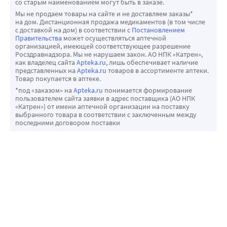
со старым наименованием могут быть в заказе.
комбинированную терапию с более чем одним 
Мы не продаем товары на сайте и не доставляем заказы*
болеутоляющим средством; из-за возможного 
на дом. Дистанционная продажа медикаментов (в том числе
с доставкой на дом) в соответствии с
Постановлением
суммирования побочных эффектов. Ингибиторы 
Правительства
может осуществляться аптечной
моноаминоксидазы (МАО) нельзя принимать в сочетании 
организацией, имеющей соответствующее разрешение
Росздравнадзора. Мы не нарушаем закон. АО НПК «Катрен»,
с антигистаминными препаратами (например, 
как владелец сайта
Apteka.ru
, лишь обеспечивает наличие
хлорфенамина малеат) из-за возможных 
представленных на
Apteka.ru
товаров в ассортименте аптеки.
Товар покупается в аптеке.
дополнительных эффектов, оказываемых 
*под «заказом» на
Apteka.ru
понимается формирование
депрессантами ЦНС. Эти эффекты могут продлить и 
пользователем сайта заявки в адрес поставщика (АО НПК
усугубить антихолинергическое влияние, оказываемое 
«Катрен») от имени аптечной организации на поставку
выбранного товара в соответствии с заключенным между
антигистаминами.
последними договором поставки