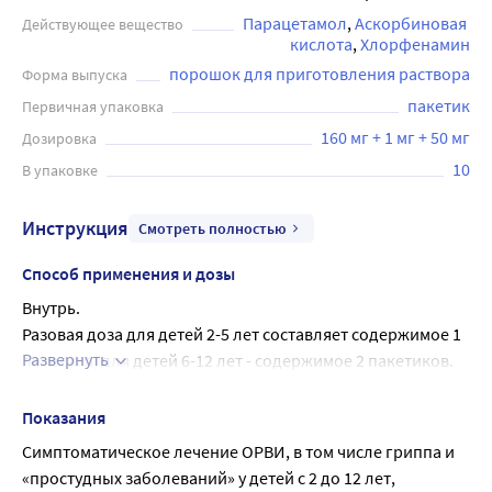
боль, боль в горле, насморк. Применяется при
Парацетамол
Аскорбиновая 
Действующее вещество
симптоматическом лечении ОРВИ, в том числе гриппа и
кислота
Хлорфенамин
«простудных заболеваний» у детей с 2 до 12 лет,
порошок для приготовления раствора
Форма выпуска
сопровождающихся высокой температурой, ознобом,
ломотой в теле, головной и мышечной болью, болью в
пакетик
Первичная упаковка
горле, насморком, заложенностью носа, слезотечением,
160 мг + 1 мг + 50 мг
Дозировка
чиханием. При применении у детей в возрастной группе
10
В упаковке
от 2 до 5 лет необходимо проконсультироваться с
врачом.
Инструкция
Смотреть полностью
Способ применения и дозы
Внутрь.
Разовая доза для детей 2-5 лет составляет содержимое 1 
Развернуть
пакетика, для детей 6-12 лет - содержимое 2 пакетиков.
Принимать внутрь, независимо от приёма пищи, 
предварительно растворив в 100-200 мл тёплой воды (не 
Показания
кипящей). При необходимости повторять приём каждые 
Симптоматическое лечение ОРВИ, в том числе гриппа и 
4-6 часов, но не более 4 пакетиков в течение суток. Если 
«простудных заболеваний» у детей с 2 до 12 лет, 