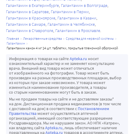
Галантамин в Екатеринбурге
Галантамин в Волгограде
Галантамин в Саратове
Галантамин в Перми
Галантамин в Красноярске
Галантамин в Казани
Галантамин в Самаре
Галантамин в Челябинске
Галантамин в Ставрополе
Галантамин в Ярославле
главная
лекарственные средства
средства для нервной системы
галантамин
галантамин канон 4 мг 14 шт. таблетки, покрытые пленочной оболочкой
Информация о товарах на сайте
Apteka.ru
носит
ознакомительный характер и не заменяет консультацию
врача. Внешний вид товара может отличаться
от изображённого на фотографии. Товар может быть
произведен на разных производственных площадках, выбор
из которых при заказе невозможен. У товара может
измениться наименование производителя, а товары
со старым наименованием могут быть в заказе.
Мы не продаем товары на сайте и не доставляем заказы*
на дом. Дистанционная продажа медикаментов (в том числе
с доставкой на дом) в соответствии с
Постановлением
Правительства
может осуществляться аптечной
организацией, имеющей соответствующее разрешение
Росздравнадзора. Мы не нарушаем закон. АО НПК «Катрен»,
как владелец сайта
Apteka.ru
, лишь обеспечивает наличие
представленных на
Apteka.ru
товаров в ассортименте аптеки.