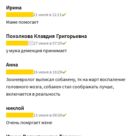
Ирина
21 июля в 12:11
Маме помогает
Похолкова Клавдия Григорьевна
27 июня в 07:35
у мужа деменция принимает
Анна
16 июня в 16:29
Зооневролог выписал собакену, тк на март воспаление 
головного мозга, собакен стал соображать лучше, 
включается в реальность
никлой
13 июня в 09:30
Очень помргает жене