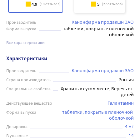
4.9
5
(
19
отзывов)
(
27
отзывов)
Канонфарма продакшн ЗАО
Производитель
таблетки, покрытые пленочной
Форма выпуска
оболочкой
Все характеристики
Характеристики
Канонфарма продакшн ЗАО
Производитель
Россия
Страна производитель
Хранить в сухом месте, Беречь от 
Специальные свойства
детей
Галантамин
Действующее вещество
таблетки, покрытые пленочной 
Форма выпуска
оболочкой
4 мг
Дозировка
14
В упаковке