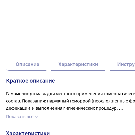
Описание
Характеристики
Инстру
Краткое описание
Гамамелис дн мазь для местного применения гомеопатическ
состав. Показания: наружный геморрой (неосложненные фор
дефекации  и выполнения гигиенических процедур. 

Курс 7-10 дней. Возможны аллергические реакции. В тубе 7
Показать всё
Характеристики