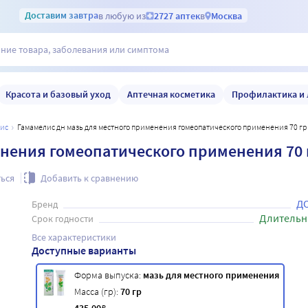
Доставим
завтра
в любую из
2727 аптек
в
Москва
Красота и базовый уход
Аптечная косметика
Профилактика и 
лис
Гамамелис дн мазь для местного применения гомеопатического применения 70 гр
енения гомеопатического применения 70 
ься
Добавить к сравнению
Д
Бренд
Длительн
Срок годности
Все характеристики
Доступные варианты
Форма выпуска:
мазь для местного применения
Масса (гр):
70 гр
₽