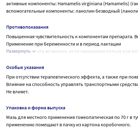
активные компоненты: Hamamelis virginiana (Hamamelis) (гам
вспомогательные компоненты: ланолин безводный (ланолин) - 
Противопоказания
Повышенная чувствительность к компонентам препарата. Во
Применение при беременности и в период лактации
Развернуть
Прием препарата возможен, если ожидаемая польза для ма
консультация врача.
Особые указания
При отсутствии терапевтического эффекта, а также при поя
Влияние на способность управлять транспортными средств
Не влияет.
Упаковка и форма выпуска
Мазь для местного применения гомеопатическая по 70 г в т
применению помещают в пачку из картона коробочного.