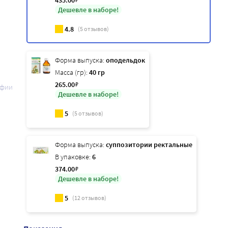
435
.00
Дешевле в наборе!
4.8
(
5
отзывов)
Форма выпуска:
оподельдок
Масса (гр):
40 гр
265
.00
₽
афии
Дешевле в наборе!
5
(
5
отзывов)
Форма выпуска:
суппозитории ректальные
В упаковке:
6
374
.00
₽
Дешевле в наборе!
5
(
12
отзывов)