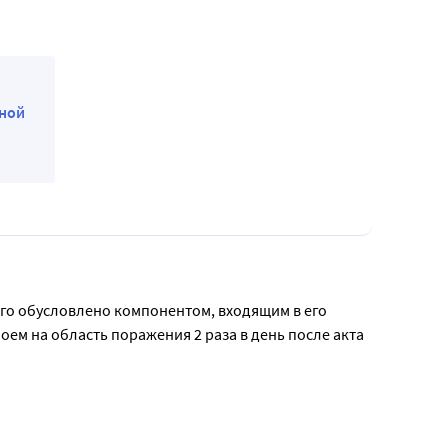
ьной
го обусловлено компонентом, входящим в его 
м на область поражения 2 раза в день после акта 
тироваться с врачом.