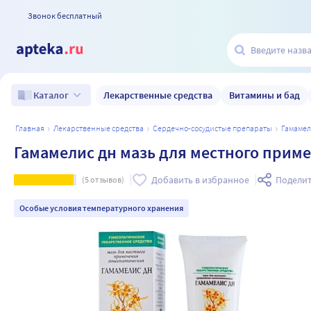
Звонок бесплатный
Лекарственные средства
Витамины и бад
Каталог
главная
лекарственные средства
сердечно-сосудистые препараты
гамаме
Гамамелис дн мазь для местного прим
Добавить в избранное
Поделит
(
5
отзывов)
Особые условия температурного хранения