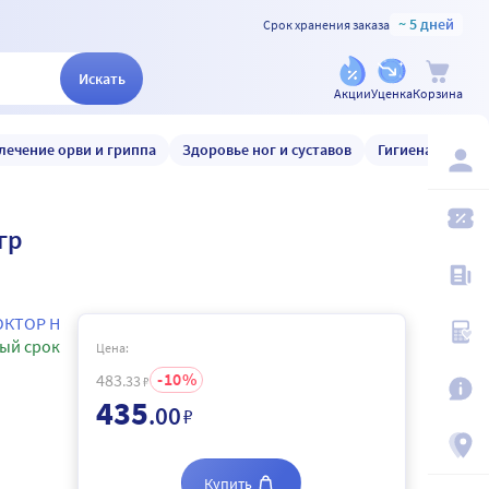
~ 5 дней
Срок хранения заказа
Искать
Акции
Уценка
Корзина
лечение орви и гриппа
Здоровье ног и суставов
Гигиена и уход
гр
ОКТОР Н
ый срок
Цена:
10
483
.33
₽
435
.00
₽
Купить