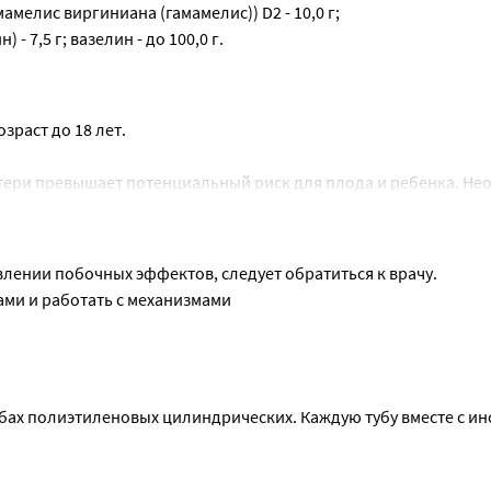
амелис виргиниана (гамамелис)) D2 - 10,0 г;
7,5 г; вазелин - до 100,0 г.
зраст до 18 лет.
тери превышает потенциальный риск для плода и ребенка. Нео
влении побочных эффектов, следует обратиться к врачу.
ами и работать с механизмами
убах полиэтиленовых цилиндрических. Каждую тубу вместе с ин