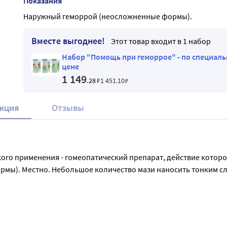
Показания
Наружный геморрой (неосложненные формы).
Вместе выгоднее!
Этот товар входит в 1 набор
Набор "Помощь при геморрое" - по специал
цене
1 149
.28
₽
1 451
.10
₽
кция
Отзывы
ого применения - гомеопатический препарат, действие которо
мы). Местно. Небольшое количество мази наносить тонким слое
0 граммов мази. Перед применением рекомендуется проконсуль