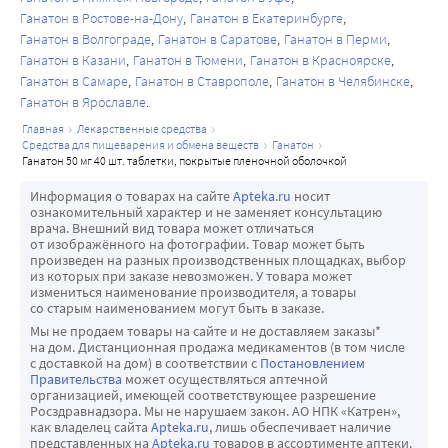
Ганатон в Ростове-на-Дону
Ганатон в Екатеринбурге
Ганатон в Волгограде
Ганатон в Саратове
Ганатон в Перми
Ганатон в Казани
Ганатон в Тюмени
Ганатон в Красноярске
Ганатон в Самаре
Ганатон в Ставрополе
Ганатон в Челябинске
Ганатон в Ярославле
главная
лекарственные средства
средства для пищеварения и обмена веществ
ганатон
ганатон 50 мг 40 шт. таблетки, покрытые пленочной оболочкой
Информация о товарах на сайте
Apteka.ru
носит
ознакомительный характер и не заменяет консультацию
врача. Внешний вид товара может отличаться
от изображённого на фотографии. Товар может быть
произведен на разных производственных площадках, выбор
из которых при заказе невозможен. У товара может
измениться наименование производителя, а товары
со старым наименованием могут быть в заказе.
Мы не продаем товары на сайте и не доставляем заказы*
на дом. Дистанционная продажа медикаментов (в том числе
с доставкой на дом) в соответствии с
Постановлением
Правительства
может осуществляться аптечной
организацией, имеющей соответствующее разрешение
Росздравнадзора. Мы не нарушаем закон. АО НПК «Катрен»,
как владелец сайта
Apteka.ru
, лишь обеспечивает наличие
представленных на
Apteka.ru
товаров в ассортименте аптеки.