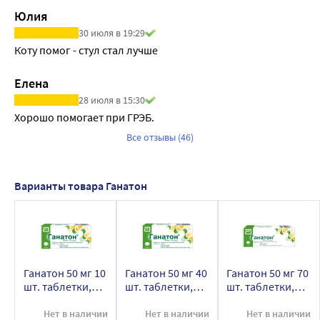
итоприд не оказывает ингибирующего или 
Юлия
индуцирующего действия на CYP2C19 и CYP2E1. Терапия 
30 июля в 19:29
итопридом не влияет на CYP или активность 
Коту помог - стул стал лучше
уридиндифосфатглюкуронизилтрансферазы.
Выведение
Елена
Итоприда гидрохлорид и его метаболиты выводятся в 
28 июля в 15:30
основном с мочой. Почечная экскреция итоприда и его N-
Хорошо помогает при ГРЭБ.
оксида после однократного приема препарата внутрь в 
Все отзывы (46)
терапевтических дозах у здоровых людей составляла 3,7 
и 75,4% соответственно. Терминальный период 
полуэлиминации итоприда гидрохлорида равняется 
Варианты товара Ганатон
около 6 ч.
Ганатон 50 мг 10
Ганатон 50 мг 40
Ганатон 50 мг 70
шт. таблетки,
шт. таблетки,
шт. таблетки,
покрытые
покрытые
покрытые
пленочной
пленочной
пленочной
Нет в наличии
Нет в наличии
Нет в наличии