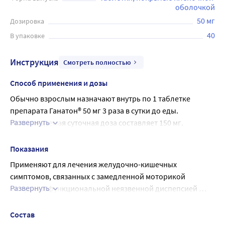
оболочкой
50 мг
Дозировка
40
В упаковке
Инструкция
Смотреть полностью
Способ применения и дозы
Обычно взрослым назначают внутрь по 1 таблетке 
препарата Ганатон® 50 мг 3 раза в сутки до еды. 
Развернуть
Рекомендуемая суточная доза составляет 150 мг. 
Указанная доза может быть снижена с учетом возраста и 
симптомов больного.
Показания
В клинических исследованиях продолжительность 
Применяют для лечения желудочно-кишечных 
лечения препаратом Ганатон® была до 8 недель..
симптомов, связанных с замедленной моторикой 
Развернуть
желудка и функциональной неязвенной диспепсией 
(хроническим гастритом), таких как: вздутие живота, 
быстрое насыщение, чувство переполнения в желудке 
Состав
после приема пищи, боль или дискомфорт в 