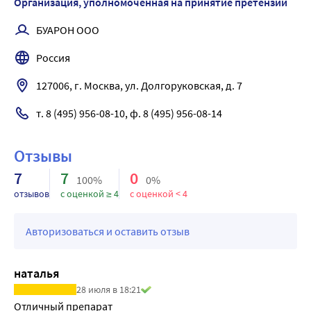
Организация, уполномоченная на принятие претензий
конце ночи, от холодного воздуха, холодных напитков, 
БУАРОН ООО
переохлаждения;
• катаральный трахеобронхит;
Россия
• бронхит, вызывающий диспноэ, с тенденцией к 
суперинфекции, расширение бронхов.
127006, г. Москва, ул. Долгоруковская, д. 7
Стоматология
т. 8 (495) 956-08-10, ф. 8 (495) 956-08-14
• зубной абсцесс (нагноение следует как можно скорее 
дренировать);
• профилактика однотогенных инфекций, за 
Отзывы
исключением профилактики инфекционного 
7
7
0
100%
0%
эндокардита.
отзывов
с оценкой ≥ 4
с оценкой < 4
Офтальмология
• гнойный конъюнктивит;
Авторизоваться и оставить отзыв
• ячмень;
Педиатрия
• младенческая диарея (липкий стул зеленоватого цвета 
наталья
с резким запахом);
28 июля в 18:21
• гнойные процессы;
Отличный препарат