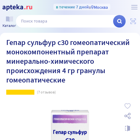
в течение 7 дней
в
Москва
Каталог
Гепар сульфур с30 гомеопатический
монокомпонентный препарат
минерально-химического
происхождения 4 гр гранулы
гомеопатические
(
7
отзывов)