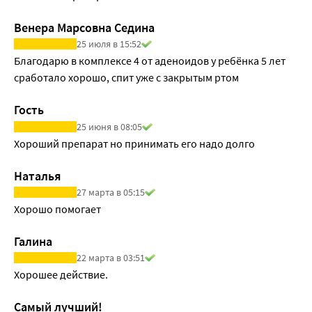
• расстройства поведения.
Урология
Венера Марсовна Седина
• профилактика рецидивов хронического простатита.
25 июля в 15:52
Гинекология
Благодарю в комплексе 4 от аденоидов у ребёнка 5 лет 
• профилактика рецидивов эндометрита.
сработало хорошо, спит уже с закрытым ртом
Другие назначения
• хронические очаги инфекции, устойчивые к терапии 
Гость
антибиотиками.
25 июня в 08:05
Хороший препарат но принимать его надо долго
Наталья
27 марта в 05:15
Хорошо помогает
Галина
22 марта в 03:51
Хорошее действие.
Самый лучший!