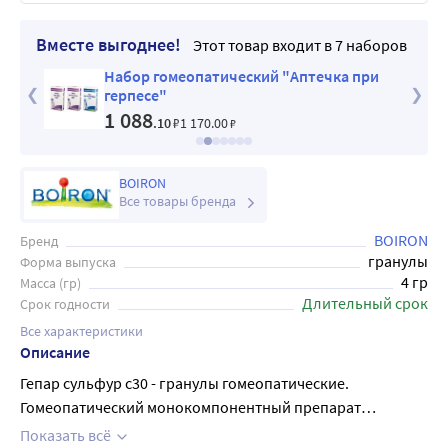
Вместе выгоднее!
Этот товар входит в 7 наборов
Набор гомеопатический "Аптечка при
герпесе"
1 088
.10
₽
1 170
.00
₽
BOIRON
Все товары бренда
BOIRON
Бренд
гранулы
Форма выпуска
4 гр
Масса (гр)
Длительный срок
Срок годности
Все характеристики
Описание
Гепар сульфур с30 - гранулы гомеопатические.
Гомеопатический монокомпонентный препарат
растительного происхождения, действие которого
Показать всё