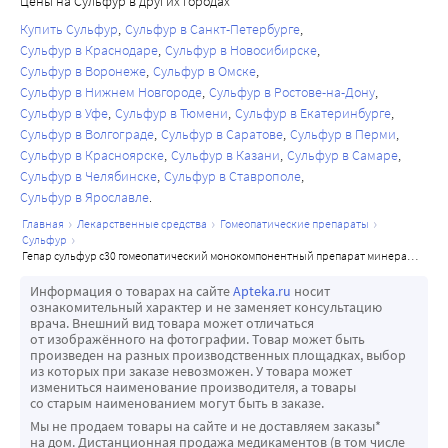
Цены на Сульфур в других городах
Купить Сульфур
Сульфур в Санкт-Петербурге
Сульфур в Краснодаре
Сульфур в Новосибирске
Сульфур в Воронеже
Сульфур в Омске
Сульфур в Нижнем Новгороде
Сульфур в Ростове-на-Дону
Сульфур в Уфе
Сульфур в Тюмени
Сульфур в Екатеринбурге
Сульфур в Волгограде
Сульфур в Саратове
Сульфур в Перми
Сульфур в Красноярске
Сульфур в Казани
Сульфур в Самаре
Сульфур в Челябинске
Сульфур в Ставрополе
Сульфур в Ярославле
главная
лекарственные средства
гомеопатические препараты
сульфур
гепар сульфур с30 гомеопатический монокомпонентный препарат минерально-химического происхождения 4 гр гранулы гомеопатические
Информация о товарах на сайте
Apteka.ru
носит
ознакомительный характер и не заменяет консультацию
врача. Внешний вид товара может отличаться
от изображённого на фотографии. Товар может быть
произведен на разных производственных площадках, выбор
из которых при заказе невозможен. У товара может
измениться наименование производителя, а товары
со старым наименованием могут быть в заказе.
Мы не продаем товары на сайте и не доставляем заказы*
на дом. Дистанционная продажа медикаментов (в том числе