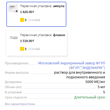
Первичная упаковка:
ампула
1 420
.00
₽
5
(
1
отзыв)
Первичная упаковка:
флакон
1 518
.00
₽
5
(
1
отзыв)
Московский эндокринный завод ФГУП
Производитель
(ФГУП "ЭНДОФАРМ")
раствор для внутривенного и
Форма выпуска
подкожного введения
5000 МЕ/мл
Дозировка
5 мл
Объем (мл)
5
В упаковке
Длительный срок
Срок годности
Все характеристики