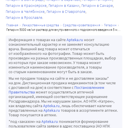
Гепарин в Красноярске
Гепарин в Казани
Гепарин в Самаре
Гепарин в Челябинске
Гепарин в Ставрополе
Гепарин в Ярославле
главная
лекарственные средства
средства кроветворения
гепарин
гепарин 5000 ме/мл раствор для внутривенного и подкожного введения 5 мл ампулы 5 шт.
Информация о товарах на сайте
Apteka.ru
носит
ознакомительный характер и не заменяет консультацию
врача. Внешний вид товара может отличаться
от изображённого на фотографии. Товар может быть
произведен на разных производственных площадках, выбор
из которых при заказе невозможен. У товара может
измениться наименование производителя, а товары
со старым наименованием могут быть в заказе.
Мы не продаем товары на сайте и не доставляем заказы*
на дом. Дистанционная продажа медикаментов (в том числе
с доставкой на дом) в соответствии с
Постановлением
Правительства
может осуществляться аптечной
организацией, имеющей соответствующее разрешение
Росздравнадзора. Мы не нарушаем закон. АО НПК «Катрен»,
как владелец сайта
Apteka.ru
, лишь обеспечивает наличие
представленных на
Apteka.ru
товаров в ассортименте аптеки.
Товар покупается в аптеке.
*под «заказом» на
Apteka.ru
понимается формирование
пользователем сайта заявки в адрес поставщика (АО НПК