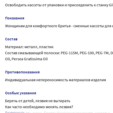
Освободить кассеты от упаковки и присоеденить к станку Gi
Показания
Женщинам для комфортного бритья - сменные кассеты для ст
Состав
Материал: металл, пластик
Состав смазывающей полоски: PEG-115M, PEG-100, PEG-7M, Diethyl
Oil, Persea Gratissima Oil
Противопоказания
Индивидуальная непереносимость материалов изделия
Особые указания
Беречь от детей, лезвия не вытирать
Как часто необходимо менять лезвия?
Развернуть
Если ты используешь бритву Рекомендуем менять кассеты: