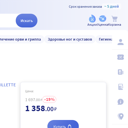
~ 5 дней
Срок хранения заказа
Искать
Акции
Уценка
Корзина
лечение орви и гриппа
Здоровье ног и суставов
Гигиена и уход
ILLETTE
Цена:
19
1 697
.00
₽
1 358
.00
₽
Купить