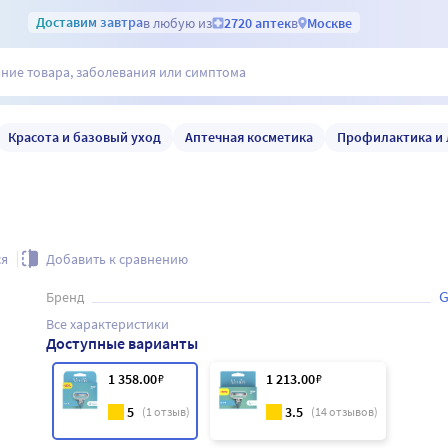
Доставим
завтра
в любую из
2720 аптек
в
Москве
Красота и базовый уход
Аптечная косметика
Профилактика и 
ся
Добавить к сравнению
G
Бренд
Все характеристики
Доступные варианты
1 358
.00
₽
1 213
.00
₽
5
3.5
(
1
отзыв)
(
14
отзывов)