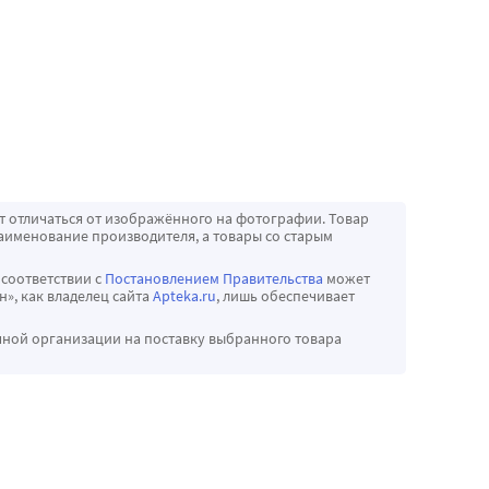
т отличаться от изображённого на фотографии. Товар
аименование производителя, а товары со старым
 соответствии с
Постановлением Правительства
может
», как владелец сайта
Apteka.ru
, лишь обеспечивает
чной организации на поставку выбранного товара