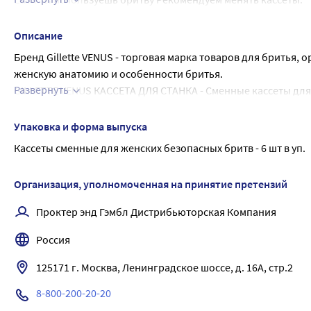
Ежедневно Каждые 1-2 недели
Через день Каждые 2-3 недели
Описание
Дважды в неделю Каждые 4-6 недель
Бренд Gillette VENUS - торговая марка товаров для бритья,
женскую анатомию и особенности бритья.
Развернуть
GILLETTE VENUS КАССЕТА ДЛЯ СТАНКА - Сменные кассеты для 
повторяющим изгибы тела лезвиям и разглаживающим кожу 
чистое бритье одним движением.
Упаковка и форма выпуска
ПРЕИМУЩЕСТВА:
Кассеты сменные для женских безопасных бритв - 6 шт в уп.
• 3 острых лезвия обеспечивают более гладкое и чистое бри
• Голубая полоска-индикатор, меняя цвет, показывает, когд
Организация, уполномоченная на принятие претензий
• Благодаря смазывающей полоске с алое бритва легко ско
• Закругленная плавающая головка плотно прилегает к коже
Проктер энд Гэмбл Дистрибьюторская Компания
• Мягкое бритье с защитными эластомерными полосками д
Россия
ВНИМАНИЕ!!! Любая сменная кассета Venus подходит к любой
125171 г. Москва, Ленинградское шоссе, д. 16А, стр.2
8-800-200-20-20