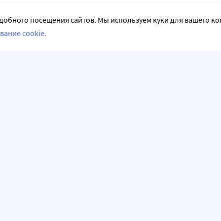
добного посещения сайтов. Мы используем куки для вашего к
вание cookie.
СЛЕДИТЕ ЗА НАМИ
НФОРМАЦИЯ
АКЦИИ И РАСПРОДАЖИ
емые вопросы
Акции и предложения
аказ
Программы лояльности