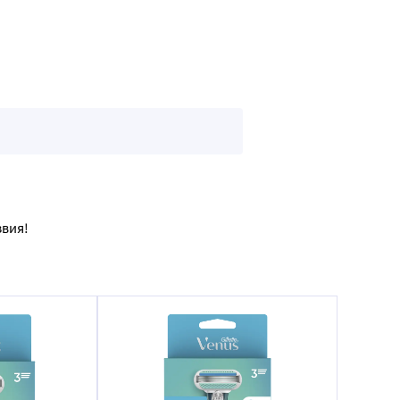
звия!