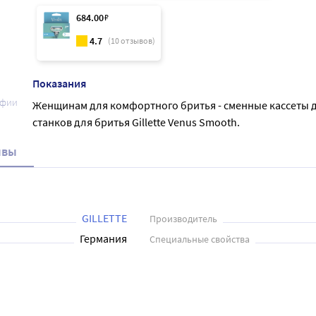
684
.00
₽
4.7
(
10
отзывов)
Показания
афии
Женщинам для комфортного бритья - сменные кассеты 
станков для бритья Gillette Venus Smooth.
ывы
GILLETTE
Производитель
Германия
Специальные свойства