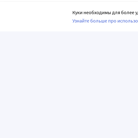
Куки необходимы для более у
Узнайте больше про использо
ПРИЛОЖЕНИЯ
О КОМПАНИИ
ВАЖНАЯ И
О сервисе «Apteka.ru»
Часто задава
Лицензия и реквизиты
Как сделать з