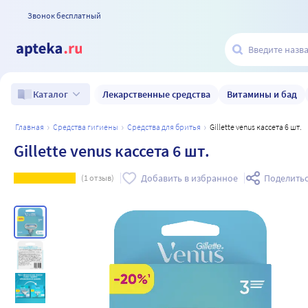
Звонок бесплатный
Лекарственные средства
Витамины и бад
Каталог
главная
средства гигиены
средства для бритья
Gillette venus кассета 6 шт.
Gillette venus кассета 6 шт.
Добавить в избранное
Поделить
(
1
отзыв)