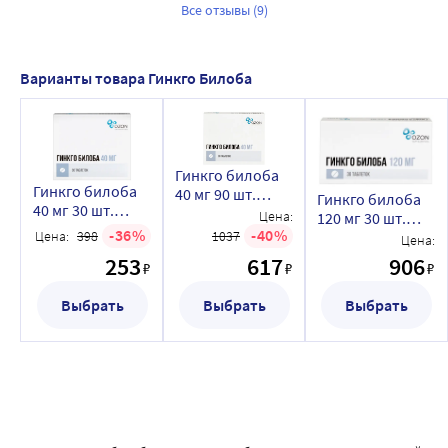
Все отзывы (9)
Варианты товара Гинкго Билоба
Гинкго билоба
Гинкго билоба
40 мг 90 шт.
Гинкго билоба
40 мг 30 шт.
таблетки,
Цена:
120 мг 30 шт.
таблетки,
покрытые
36
40
Цена:
398
1037
таблетки,
Цена:
покрытые
пленочной
покрытые
253
617
906
пленочной
₽
₽
₽
оболочкой
пленочной
оболочкой
оболочкой
Выбрать
Выбрать
Выбрать