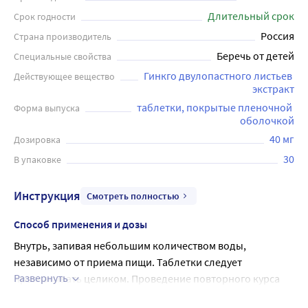
Длительный срок
Срок годности
Россия
Страна производитель
Беречь от детей
Специальные свойства
Гинкго двулопастного листьев 
Действующее вещество
экстракт
таблетки, покрытые пленочной 
Форма выпуска
оболочкой
40 мг
Дозировка
30
В упаковке
Инструкция
Смотреть полностью
Способ применения и дозы
Внутрь, запивая небольшим количеством воды, 
независимо от приема пищи. Таблетки следует 
Развернуть
проглатывать целиком. Проведение повторного курса 
лечения возможно по рекомендации врача.