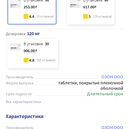
В упаковке:
30
В упаковке:
90
253
.00
₽
617
.00
₽
4.4
5
(
9
отзывов)
(
19
отзывов)
120 мг
Дозировка:
В упаковке:
30
906
.00
₽
4.8
(
50
отзывов)
ОЗОН ООО
Производитель
таблетки, покрытые пленочной
Форма выпуска
оболочкой
Длительный срок
Срок годности
Все характеристики
Характеристики
ОЗОН ООО
Производитель