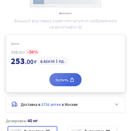
Внешний вид товара может отличаться от изображённого
на фотографии
Цена:
36
398
.00
₽
253
.00
за 1 ед.
₽
8
.43
₽
Купить
Доставка в
2716 аптек
в Москве
40 мг
Дозировка: