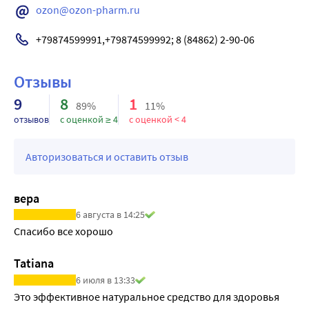
гликопротеину препаратов в кишечнике, таких как 
ozon@ozon-pharm.ru
дабигатран, в связи с чем при их одновременном 
применении необходимо соблюдать осторожность.
+79874599991,+79874599992; 8 (84862) 2-90-06
Не рекомендуется одновременное применение 
препаратов гинкго двулопастного с эфавирензом, так 
Отзывы
как возможно снижение его концентрации в плазме 
9
8
1
крови вследствие индукции цитохрома CYP3А4 под 
89%
11%
влиянием экстракта гинкго двулопастного.
отзывов
с оценкой ≥ 4
с оценкой < 4
Авторизоваться и оставить отзыв
вера
6 августа в 14:25
Tatiana
6 июля в 13:33
Это эффективное натуральное средство для здоровья 