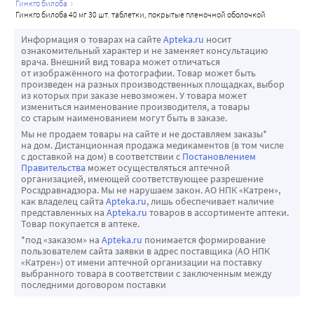
гинкго билоба
гинкго билоба 40 мг 30 шт. таблетки, покрытые пленочной оболочкой
Информация о товарах на сайте
Apteka.ru
носит
ознакомительный характер и не заменяет консультацию
врача. Внешний вид товара может отличаться
от изображённого на фотографии. Товар может быть
произведен на разных производственных площадках, выбор
из которых при заказе невозможен. У товара может
измениться наименование производителя, а товары
со старым наименованием могут быть в заказе.
Мы не продаем товары на сайте и не доставляем заказы*
на дом. Дистанционная продажа медикаментов (в том числе
с доставкой на дом) в соответствии с
Постановлением
Правительства
может осуществляться аптечной
организацией, имеющей соответствующее разрешение
Росздравнадзора. Мы не нарушаем закон. АО НПК «Катрен»,
как владелец сайта
Apteka.ru
, лишь обеспечивает наличие
представленных на
Apteka.ru
товаров в ассортименте аптеки.
Товар покупается в аптеке.
*под «заказом» на
Apteka.ru
понимается формирование
пользователем сайта заявки в адрес поставщика (АО НПК
«Катрен») от имени аптечной организации на поставку
выбранного товара в соответствии с заключенным между
последними договором поставки