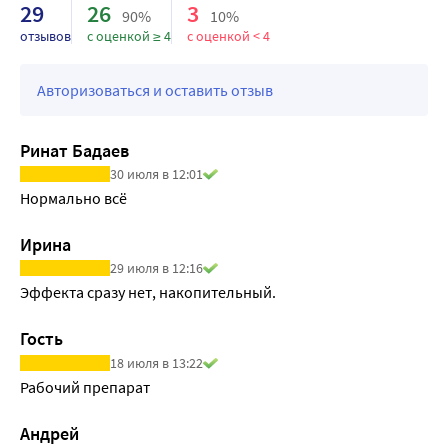
29
26
3
активность и интеллектуальные способности.
90%
10%
отзывов
с оценкой ≥ 4
с оценкой < 4
• Устраняет головную боль, головокружение, шум в ушах.
• Уменьшает выраженность болевых ощущений в ногах 
при ходьбе, судорогах, онемении.
Авторизоваться и оставить отзыв
• Для профилактики инсультов за счет уменьшения 
тромбообразования.
Ринат Бадаев
• Регулирует свертываемость крови.
30 июля в 12:01
• Нормализует проницаемость сосудов.
Нормально всё
Ирина
29 июля в 12:16
Эффекта сразу нет, накопительный. 
Гость
18 июля в 13:22
Рабочий препарат
Андрей