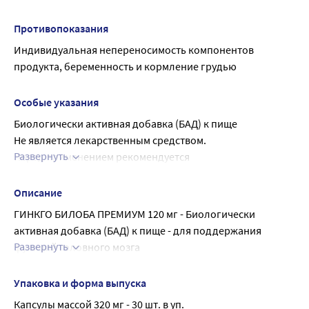
агент антислеживающий (магния стеарат)
Противопоказания
Индивидуальная непереносимость компонентов 
продукта, беременность и кормление грудью
Особые указания
Биологически активная добавка (БАД) к пище
Не является лекарственным средством.
Развернуть
Перед применением рекомендуется 
проконсультироваться с врачом
Описание
ГИНКГО БИЛОБА ПРЕМИУМ 120 мг - Биологически 
активная добавка (БАД) к пище - для поддержания 
Развернуть
функций головного мозга
Стандартизован экстракт гинкго билоба по 
флавоноидным гликозидам.
Упаковка и форма выпуска
Содержание в 2-х капсулах (суточная доза):
Капсулы массой 320 мг - 30 шт. в уп.