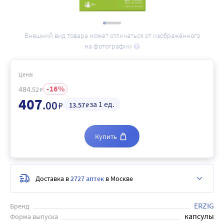
Внешний вид товара может отличаться от изображённого
на фотографии
Цена:
16
484
.52
₽
407
.00
за 1 ед.
₽
13
.57
₽
Купить
Доставка в
2727 аптек
в Москве
ERZIG
Бренд
капсулы
Форма выпуска