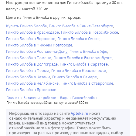
Инструкция по применению для Гинкго билоба премиум 30 шт.
капсулы массой 320 мг
Цены на Гинкго Билоба в других городах
Купить Гинкго Билоба
Гинкго Билоба в Санкт-Петербурге
Гинкго Билоба в Краснодаре
Гинкго Билоба в Новосибирске
Гинкго Билоба в Воронеже
Гинкго Билоба в Омске
Гинкго Билоба в Нижнем Новгороде
Гинкго Билоба в Ростове-на-Дону
Гинкго Билоба в Уфе
Гинкго Билоба в Тюмени
Гинкго Билоба в Екатеринбурге
Гинкго Билоба в Волгограде
Гинкго Билоба в Саратове
Гинкго Билоба в Перми
Гинкго Билоба в Красноярске
Гинкго Билоба в Казани
Гинкго Билоба в Самаре
Гинкго Билоба в Челябинске
Гинкго Билоба в Ставрополе
Гинкго Билоба в Ярославле
главная
витамины и добавки
бады
гинкго билоба
гинкго билоба премиум 30 шт. капсулы массой 320 мг
Информация о товарах на сайте
Apteka.ru
носит
ознакомительный характер и не заменяет консультацию
врача. Внешний вид товара может отличаться
от изображённого на фотографии. Товар может быть
произведен на разных производственных площадках, выбор