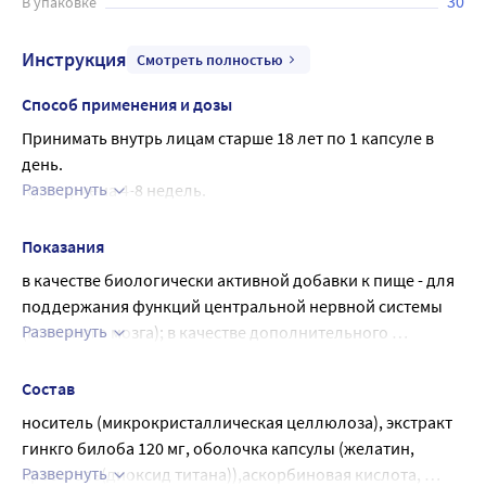
30
В упаковке
Инструкция
Смотреть полностью
Способ применения и дозы
Принимать внутрь лицам старше 18 лет по 1 капсуле в 
день.
Развернуть
Курс приема 4-8 недель.
Прием рекомендуется повторять 3 раза в год.
Перед применением рекомендуется 
Показания
проконсультироваться с врачом
в качестве биологически активной добавки к пище - для 
поддержания функций центральной нервной системы 
Развернуть
(головного мозга); в качестве дополнительного 
источника витамина С, флавонолов и их гликозидов.
Состав
носитель (микрокристаллическая целлюлоза), экстракт 
гинкго билоба 120 мг, оболочка капсулы (желатин, 
Развернуть
краситель(диоксид титана)),аскорбиновая кислота, 