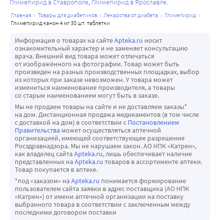
Частота неизвестна - аллергический васкулит.
метаболического контроля в течение 24 ч при 
Глимепирид в Ставрополе
Глимепирид в Ярославле
Нарушения метаболизма и питания
однократном приеме препарата. В клиническом 
главная
товары для диабетиков
лекарства от диабета
глимепирид
Частота неизвестна - гипогликемия.
глимепирид канон 4 мг 30 шт. таблетки
исследовании у 12 из 16 пациентов с почечной 
В результате гипогликемического действия препарата 
недостаточностью (клиренс креатинина 4-79 мл/мин) 
Информация о товарах на сайте
Apteka.ru
носит
Глимепирид может развиться гипогликемия, которая, 
также был достигнут достаточный метаболический 
ознакомительный характер и не заменяет консультацию
врача. Внешний вид товара может отличаться
как и при применении других производных 
контроль.
от изображённого на фотографии. Товар может быть
сульфонилмочевины, может быть продолжительной.
Комбинированная терапия с метформином. У пациентов 
произведен на разных производственных площадках, выбор
из которых при заказе невозможен. У товара может
Симптомами гипогликемии являются: головная боль, 
с недостаточным метаболическим контролем при 
измениться наименование производителя, а товары
острое чувство голода, тошнота, рвота, чувство 
применении максимальной дозы глимепирида, может 
со старым наименованием могут быть в заказе.
усталости, сонливость, нарушение сна, беспокойство, 
быть начата комбинированная терапия глимепиридом и 
Мы не продаем товары на сайте и не доставляем заказы*
на дом. Дистанционная продажа медикаментов (в том числе
агрессивность, нарушение концентрации внимания и 
метформином. В двух исследованиях при проведении 
с доставкой на дом) в соответствии с
Постановлением
скорости психомоторных реакций, депрессия, 
комбинированной терапии было доказано улучшение 
Правительства
может осуществляться аптечной
организацией, имеющей соответствующее разрешение
спутанность сознания, нарушения речи, афазия, 
метаболического контроля по сравнению с таковым при 
Росздравнадзора. Мы не нарушаем закон. АО НПК «Катрен»,
нарушения зрения, тремор, парез, нарушения 
лечении каждым из этих препаратов в отдельности.
как владелец сайта
Apteka.ru
, лишь обеспечивает наличие
представленных на
Apteka.ru
товаров в ассортименте аптеки.
чувствительности, головокружение, потеря 
Комбинированная терапия с инсулином. У пациентов с 
Товар покупается в аптеке.
самоконтроля, беспомощность, делирий, церебральные 
недостаточным метаболическим контролем при 
*под «заказом» на
Apteka.ru
понимается формирование
судороги, сомноленция или потеря сознания, вплоть до 
пользователем сайта заявки в адрес поставщика (АО НПК
применении максимальных доз глимепирида может быть 
«Катрен») от имени аптечной организации на поставку
комы, поверхностное дыхание, брадикардия.
начата одновременная терапия инсулином. По 
выбранного товара в соответствии с заключенным между
Кроме этого, могут возникать проявления 
последними договором поставки
результатам двух исследований, при применении этой 