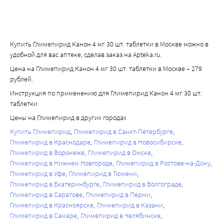
анемия, эритроцитопения, гранулоцитопения, 
производные сульфонилмочевины также оказывают 
агранулоцитоз и панцитопения.
воздействие на сердечно-сосудистую систему. По 
При пострегистрационном применении препарата 
сравнению с традиционными производными 
сообщалось о случаях тяжелой тромбоцитопении с 
Купить Глимепирид Канон 4 мг 30 шт. таблетки в Москве можно в
сульфонилмочевины, глимепирид оказывает 
удобной для вас аптеке, сделав заказ на Apteka.ru.
количеством тромбоцитов менее 10000/мкл 
достоверно меньший эффект на сердечно-сосудистую 
тромбоцитопенической пурпуре.
систему, что может объясняться специфической 
Цена на Глимепирид Канон 4 мг 30 шт. таблетки в Москве – 279
рублей.
Нарушения со стороны иммунной системы
природой его взаимодействия со связывающимся с ним 
Редко - аллергические и псевдоаллергические реакции, 
белком АТФ-чувствительных калиевых каналов.
Инструкция по применению для Глимепирид Канон 4 мг 30 шт.
таблетки
такие как зуд, крапивница, кожная сыпь.
У здоровых добровольцев минимальная эффективная 
Такие реакции почти всегда носят легкую форму, однако 
доза глимепирида составляет 0,6 мг. Эффект 
Цены на Глимепирид в других городах
могут перейти в тяжелые реакции с одышкой, резким 
глимепирида является дозозависимым и 
Купить Глимепирид
Глимепирид в Санкт-Петербурге
снижением артериального давления (АД), которые 
воспроизводимым. Физиологическая реакция на 
Глимепирид в Краснодаре
Глимепирид в Новосибирске
иногда прогрессируют вплоть до анафилактического 
физическую нагрузку (снижение секреции инсулина) при 
Глимепирид в Воронеже
Глимепирид в Омске
Глимепирид в Нижнем Новгороде
Глимепирид в Ростове-на-Дону
шока. При появлении симптомов крапивницы следует 
приеме глимепирида сохраняется.
Глимепирид в Уфе
Глимепирид в Тюмени
немедленно обратиться к врачу. Возможна перекрестная 
Отсутствуют достоверные различия в эффекте в 
Глимепирид в Екатеринбурге
Глимепирид в Волгограде
аллергия с другими производными 
зависимости от того, был принят препарат за 30 мин до 
Глимепирид в Саратове
Глимепирид в Перми
сульфонилмочевины, сульфаниламидами или 
еды или непосредственно перед едой. У пациентов с 
Глимепирид в Красноярске
Глимепирид в Казани
подобными им веществами.
сахарным диабетом можно достигать достаточного 
Глимепирид в Самаре
Глимепирид в Челябинске