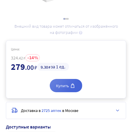
Внешний вид товара может отличаться от изображённого
на фотографии
Цена:
14
324
.42
₽
279
.00
за 1 ед.
₽
9
.30
₽
Купить
Доставка в
2725 аптек
в Москве
Доступные варианты