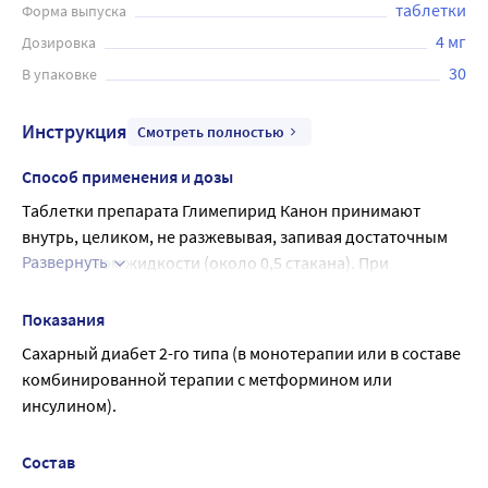
таблетки
Форма выпуска
4 мг
Дозировка
30
В упаковке
Инструкция
Смотреть полностью
Способ применения и дозы
Таблетки препарата Глимепирид Канон принимают 
внутрь, целиком, не разжевывая, запивая достаточным 
Развернуть
количеством жидкости (около 0,5 стакана). При 
необходимости таблетки могут быть разделены вдоль 
риски на две равные части.
Показания
Как правило, доза препарата Глимепирид Канон 
Сахарный диабет 2-го типа (в монотерапии или в составе 
определяется целевой концентрацией глюкозы в крови. 
комбинированной терапии с метформином или 
Должна применяться наименьшая доза, достаточная для 
инсулином).
достижения необходимого гликемического контроля.
Во время лечения препаратом Глимепирид Канон 
Состав
необходимо регулярно определять концентрацию 