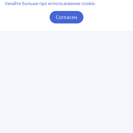
Узнайте больше про использование cookie.
Согласен
Корзина
Вход / Регистрация
ПРИЛОЖЕНИЯ
СЛЕДИТЕ ЗА НАМИ
ГОРЯЧАЯ ЛИНИЯ