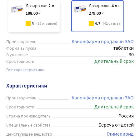
Дозировка:
2 мг
Дозировка:
4 мг
188
.00
₽
279
.00
₽
5
4.7
(
35
отзывов)
(
42
отзыва)
Канонфарма продакшн ЗАО
Производитель
таблетки
Форма выпуска
30
В упаковке
Длительный срок
Срок годности
Все характеристики
Характеристики
Канонфарма продакшн ЗАО
Производитель
Длительный срок
Срок годности
Россия
Страна производитель
Беречь от детей
Специальные свойства
Глимепирид
Действующее вещество