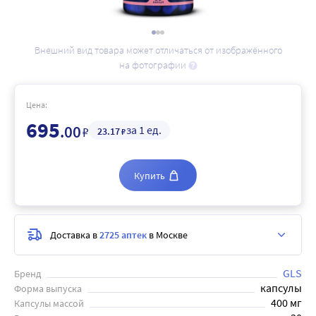
Внешний вид товара может отличаться от изображённого
на фотографии
Цена:
695
.00
за 1 ед.
₽
23
.17
₽
Купить
Доставка в
2725 аптек
в Москве
GLS
Бренд
капсулы
Форма выпуска
400 мг
Капсулы массой