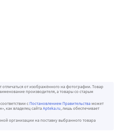
т отличаться от изображённого на фотографии. Товар
аименование производителя, а товары со старым
 соответствии с
Постановлением Правительства
может
», как владелец сайта
Apteka.ru
, лишь обеспечивает
чной организации на поставку выбранного товара