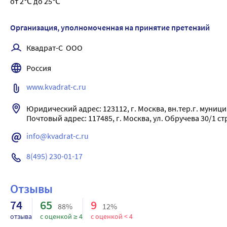
повышенного артериального давления. Это свидетельствуе
от 2℃ до 25℃
функции ресвератрола. За счет антитромботического эффек
способен усиливать биологический эффект витамина С (аск
Организация, уполномоченная на принятие претензий
положительным эффектам ресвератрола в организме относи
Квадрат-С  ООО
Инулин не переваривается в желудочно-кишечном тракте и 
питательной средой для роста полезных бактерий. Оказыва
Россия
сахара в крови, укреплению иммунитета и улучшению усвое
www.kvadrat-c.ru
Юридический адрес: 123112, г. Москва, вн.тер.г. муници
info@kvadrat-c.ru
8(495) 230-01-17
Отзывы
74
65
9
88%
12%
отзыва
с оценкой ≥ 4
с оценкой < 4