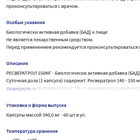
проконсультироваться с врачом.
Особые указания
Биологически активная добавка (БАД) к пище
Не является лекарственным средством.
Перед применением рекомендуется проконсультироваться с
Описание
РЕСВЕРАТРОЛ 150МГ - Биологически активная добавка (БАД) 
Суточная доза (1 капсула) содержит: Ресвератрол 140 - 150 
корня цикория) порядка 60 мг 2% от адекватного1 уровня с
Развернуть
эпидемиологическим и гигиеническим требованиям к прод
не превышает верхний допустимый уровень потребле
(контролю)» (Глава II, раздел 1, Приложение 5);
АКТИВНЫЕ ИНГРЕДИЕНТЫ: Ресвератрол защищает клетки орг
Упаковка и форма выпуска
Особенно это важно при неблагоприятных условиях - наруш
Капсулы массой 340,0 мг - 60 шт в уп.
физической нагрузке. Благодаря наличию противоаллергич
аллергических изменений и их проявление. Ресвератрол сп
Температура хранения
тем самым препятствуя развитию атеросклероза. Обладая 