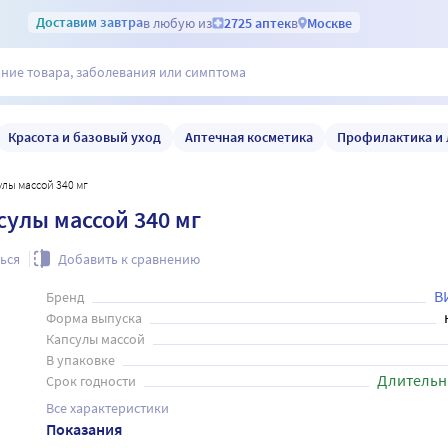
Доставим
завтра
в любую из
2725 аптек
в
Москве
Красота и базовый уход
Аптечная косметика
Профилактика и 
улы массой 340 мг
сулы массой 340 мг
ься
Добавить к сравнению
В
Бренд
Форма выпуска
Капсулы массой
В упаковке
Длительн
Срок годности
Все характеристики
Показания