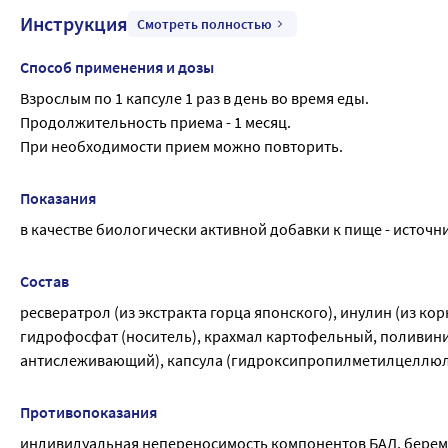
Инструкция
Смотреть полностью
Способ применения и дозы
Взрослым по 1 капсуле 1 раз в день во время еды.
Продолжительность приема - 1 месяц.
При необходимости прием можно повторить.
Показания
в качестве биологически активной добавки к пище - источн
Состав
ресвератрол (из экстракта горца японского), инулин (из ко
гидрофосфат (носитель), крахмал картофельный, поливинил
антислеживающий), капсула (гидроксипропилметилцеллюлоз
Противопоказания
индивидуальная непереносимость компонентов БАД, берем