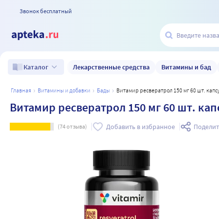
Звонок бесплатный
Лекарственные средства
Витамины и бад
Каталог
главная
витамины и добавки
бады
Витамир ресвератрол 150 мг 60 шт. капс
Витамир ресвератрол 150 мг 60 шт. кап
Добавить в избранное
Поделит
(
74
отзыва)