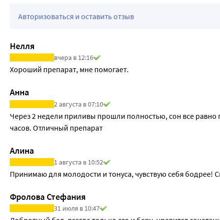
Авторизоваться и оставить отзыв
Нелля
вчера в 12:16
Анна
2 августа в 07:10
Через 2 недели приливы прошли полностью, сон все равно пр
часов. Отличный препарат
Алина
1 августа в 10:52
Принимаю для молодости и тонуса, чувствую себя бодрее! 
Фролова Стефания
31 июля в 10:47
Добротный бад, всегда только его и беру, нравится сочетан