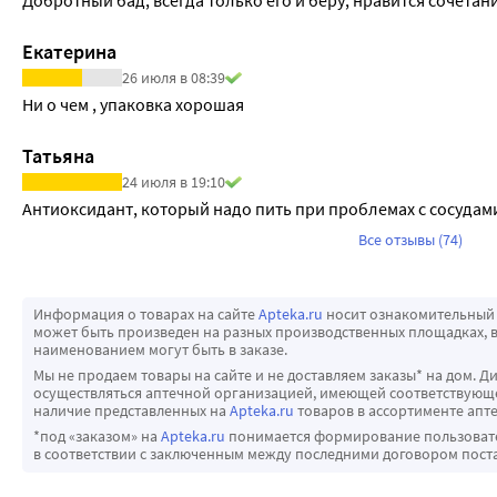
Екатерина
26 июля в 08:39
Ни о чем , упаковка хорошая
Татьяна
24 июля в 19:10
Антиоксидант, который надо пить при проблемах с сосудам
Все отзывы (74)
Информация о товарах на сайте
Apteka.ru
носит ознакомительный 
может быть произведен на разных производственных площадках, в
наименованием могут быть в заказе.
Мы не продаем товары на сайте и не доставляем заказы* на дом. Д
осуществляться аптечной организацией, имеющей соответствующее
наличие представленных на
Apteka.ru
товаров в ассортименте апте
*под «заказом» на
Apteka.ru
понимается формирование пользовател
в соответствии с заключенным между последними договором пост