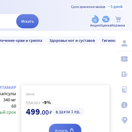
~ 5 дней
Срок хранения заказа
Искать
Акции
Уценка
Корзина
лечение орви и гриппа
Здоровье ног и суставов
Гигиена и уход
ИТАМИР
капсулы
Цена:
340 мг
9
554
.00
₽
60
499
.00
за 1 ед.
₽
ый срок
8
.32
₽
Купить