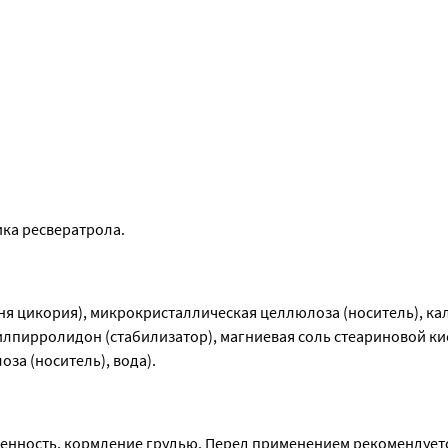
ика ресвератрола.
рня цикория), микрокристаллическая целлюлоза (носитель), кал
пирролидон (стабилизатор), магниевая соль стеариновой кис
а (носитель), вода).
енность, кормление грудью. Перед применением рекомендуетс