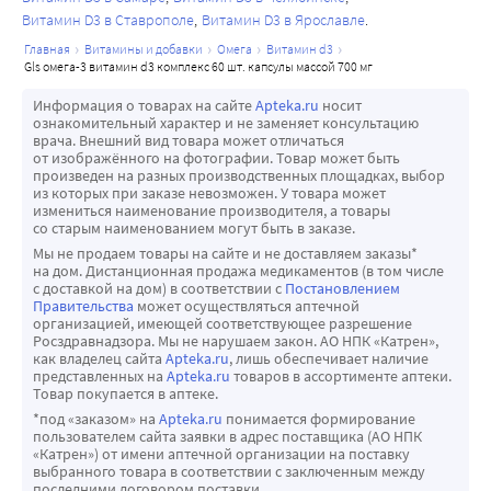
Витамин D3 в Ставрополе
Витамин D3 в Ярославле
главная
витамины и добавки
омега
витамин d3
gls омега-3 витамин d3 комплекс 60 шт. капсулы массой 700 мг
Информация о товарах на сайте
Apteka.ru
носит
ознакомительный характер и не заменяет консультацию
врача. Внешний вид товара может отличаться
от изображённого на фотографии. Товар может быть
произведен на разных производственных площадках, выбор
из которых при заказе невозможен. У товара может
измениться наименование производителя, а товары
со старым наименованием могут быть в заказе.
Мы не продаем товары на сайте и не доставляем заказы*
на дом. Дистанционная продажа медикаментов (в том числе
с доставкой на дом) в соответствии с
Постановлением
Правительства
может осуществляться аптечной
организацией, имеющей соответствующее разрешение
Росздравнадзора. Мы не нарушаем закон. АО НПК «Катрен»,
как владелец сайта
Apteka.ru
, лишь обеспечивает наличие
представленных на
Apteka.ru
товаров в ассортименте аптеки.
Товар покупается в аптеке.
*под «заказом» на
Apteka.ru
понимается формирование
пользователем сайта заявки в адрес поставщика (АО НПК
«Катрен») от имени аптечной организации на поставку
выбранного товара в соответствии с заключенным между
последними договором поставки