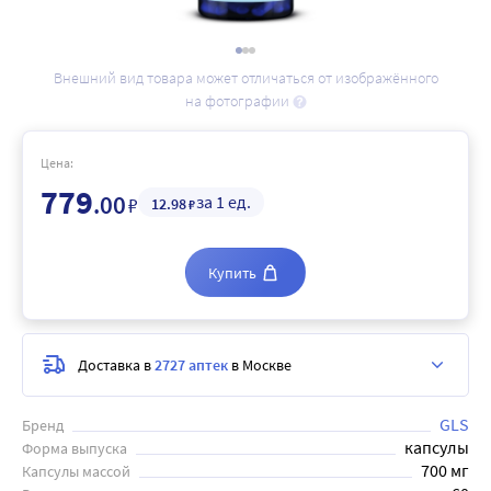
Внешний вид товара может отличаться от изображённого
на фотографии
Цена:
779
.00
за 1 ед.
₽
12
.98
₽
Купить
Доставка в
2727 аптек
в Москве
GLS
Бренд
капсулы
Форма выпуска
700 мг
Капсулы массой