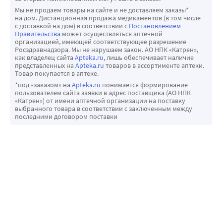
• Антациды и колестирамин: снижение абсорбции.
Мы не продаем товары на сайте и не доставляем заказы*
• Урикозурические препараты: снижение эффективности 
на дом. Дистанционная продажа медикаментов (в том числе
препаратов.
с доставкой на дом) в соответствии с
Постановлением
Правительства
может осуществляться аптечной
• Эстрогены, этанол: повышенный риск возникновения 
организацией, имеющей соответствующее разрешение
побочных эффектов.
Росздравнадзора. Мы не нарушаем закон. АО НПК «Катрен»,
как владелец сайта
Apteka.ru
, лишь обеспечивает наличие
• Кофеин: усиливает анальгезирующий эффект.
представленных на
Apteka.ru
товаров в ассортименте аптеки.
Товар покупается в аптеке.
*под «заказом» на
Apteka.ru
понимается формирование
пользователем сайта заявки в адрес поставщика (АО НПК
«Катрен») от имени аптечной организации на поставку
выбранного товара в соответствии с заключенным между
последними договором поставки