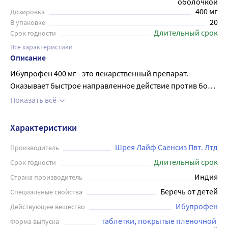
оболочкой
400 мг
Дозировка
20
В упаковке
Длительный срок
Срок годности
Все характеристики
Описание
Ибупрофен 400 мг - это лекарственный препарат.
Оказывает быстрое направленное действие против боли
(обезболивающее), жаропонижающее и
Показать всё
противовоспалительное действие. Применяется в таких
случаях, как: головная боль; мигрень; зубная боль;
Характеристики
болезненные менструации; невралгия; боль в спине;
мышечные и ревматические боли; лихорадочное
Шрея Лайф Саенсиз Пвт. Лтд
Производитель
состояние при гриппе и простудных заболеваниях.
Длительный срок
Срок годности
Внимательно прочтите инструкцию перед приемом
Индия
Страна производитель
препарата. Для приема внутрь. Только для
Беречь от детей
Специальные свойства
кратковременного применения. Взрослые и дети старше
Ибупрофен
Действующее вещество
12 лет: внутрь по 1 капсуле, не разжёвывая. Капсулу
следует запивать водой. Интервал между приёмами
таблетки, покрытые пленочной 
Форма выпуска