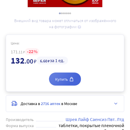
Внешний вид товара может отличаться от изображённого
на фотографии
Цена:
22
171
.11
₽
132
.00
за 1 ед.
₽
6
.60
₽
Купить
Доставка в
2716 аптек
в Москве
Шрея Лайф Саенсиз Пвт. Лтд
Производитель
таблетки, покрытые пленочной
Форма выпуска