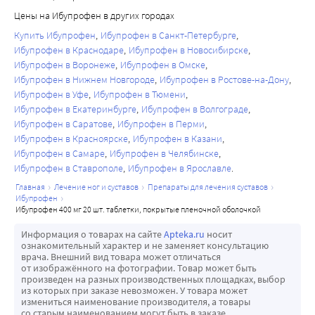
• Миелотоксические препараты: усиливают проявления 
увеличиваться);
Цены на Ибупрофен в других городах
гематотоксичности препарата.
• активность «печеночных» трансаминаз (может 
Купить Ибупрофен
Ибупрофен в Санкт-Петербурге
• Цефамандол, цефоперазон, цефотетан, вальпроевая 
повышаться).
Ибупрофен в Краснодаре
Ибупрофен в Новосибирске
кислота, пликамицин: увеличение частоты развития 
При появлении побочных эффектов следует прекратить 
Ибупрофен в Воронеже
Ибупрофен в Омске
Ибупрофен в Нижнем Новгороде
Ибупрофен в Ростове-на-Дону
гипотромбинемии.
прием препарата и обратиться к врачу.
Ибупрофен в Уфе
Ибупрофен в Тюмени
• Лекарственные средства, блокирующие канальцевую 
Ибупрофен в Екатеринбурге
Ибупрофен в Волгограде
секрецию: снижение выведения и повышения 
Ибупрофен в Саратове
Ибупрофен в Перми
плазменной концентрации ибупрофена.
Ибупрофен в Красноярске
Ибупрофен в Казани
• Индукторы микросомального окисления (фенитоин, 
Ибупрофен в Самаре
Ибупрофен в Челябинске
этанол, барбитураты, рифампицин, фенилбутазон, 
Ибупрофен в Ставрополе
Ибупрофен в Ярославле
трициклические антидепрессанты): увеличение 
главная
лечение ног и суставов
препараты для лечения суставов
продукции гидроксилированных активных метаболитов, 
ибупрофен
ибупрофен 400 мг 20 шт. таблетки, покрытые пленочной оболочкой
увеличение риска развития тяжелых интоксикаций.
• Ингибиторы микросомального окисления: снижение 
Информация о товарах на сайте
Apteka.ru
носит
ознакомительный характер и не заменяет консультацию
риска гепатотоксического действия.
врача. Внешний вид товара может отличаться
• Пероральные гипогликемические лекарственные 
от изображённого на фотографии. Товар может быть
произведен на разных производственных площадках, выбор
средства и инсулин, производные сульфонилмочевины: 
из которых при заказе невозможен. У товара может
усиление действия препаратов.
измениться наименование производителя, а товары
со старым наименованием могут быть в заказе.