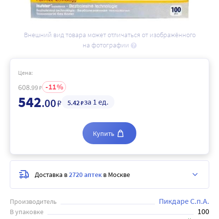
Внешний вид товара может отличаться от изображённого
на фотографии
Цена:
11
608
.99
₽
542
.00
за 1 ед.
₽
5
.42
₽
Купить
Доставка в
2720 аптек
в Москве
Пикдаре С.п.А.
Производитель
100
В упаковке