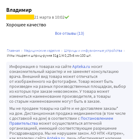
кожу при инъекции и снижает болевой синдром.
Владимир
Трехстороння заточка обеспечивает легкое 
21 марта в 10:02
проникновение иглы в подкожно-жировую ткань.
Хорошее качество
При производстве игл INSUPEN используется 
Все отзывы (13)
высококлассное современное оборудование, а также 
последние методики стерилизации медицинских 
изделий.
главная
медицинские изделия
шприцы и инфузионные устройства
иглы insupen к шприц-ручке 31g 1/4 0,25х6 мм 100 шт.
Иглы стерилизованы оксидом этилена и 
сертифицированы как стерильные, апирогенные и 
Информация о товарах на сайте
Apteka.ru
носит
ознакомительный характер и не заменяет консультацию
нетоксичные.
врача. Внешний вид товара может отличаться
Продукция INSUPEN изготовлена согласно требованиям 
от изображённого на фотографии. Товар может быть
произведен на разных производственных площадках, выбор
и стерилизована согласно указаниям Европейской 
из которых при заказе невозможен. У товара может
фармакопеи.
измениться наименование производителя, а товары
со старым наименованием могут быть в заказе.
Мы не продаем товары на сайте и не доставляем заказы*
на дом. Дистанционная продажа медикаментов (в том числе
с доставкой на дом) в соответствии с
Постановлением
Правительства
может осуществляться аптечной
организацией, имеющей соответствующее разрешение
Росздравнадзора. Мы не нарушаем закон. АО НПК «Катрен»,
как владелец сайта
Apteka.ru
, лишь обеспечивает наличие