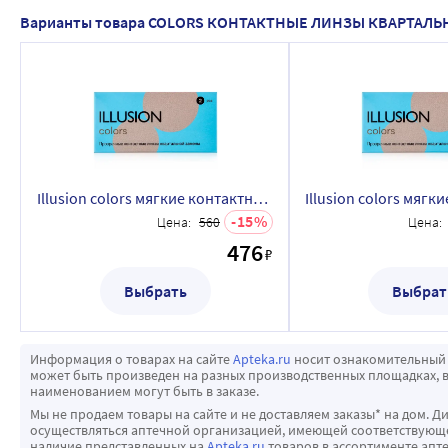
Варианты товара COLORS КОНТАКТНЫЕ ЛИНЗЫ КВАРТАЛ
Illusion colors мягкие контактные линзы квартальной замены 2 шт./-8,50/
15
Цена:
560
Цена:
476
₽
Выбрать
Выбрат
Информация о товарах на сайте
Apteka.ru
носит ознакомительный 
может быть произведен на разных производственных площадках, в
наименованием могут быть в заказе.
Мы не продаем товары на сайте и не доставляем заказы* на дом. Д
осуществляться аптечной организацией, имеющей соответствующее
наличие представленных на
Apteka.ru
товаров в ассортименте апте