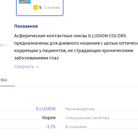
5
(
3
отзыва)
Показания
Асферические контактные линзы ILLUSION COLORS
предназначены для дневного ношения с целью оптичес
афии
коррекции у пациентов, не страдающих хроническими
заболеваниями глаз
Свернуть
ывы
ILLUSION
Производитель
Корея
Специальные свойства
-3,75
В упаковке