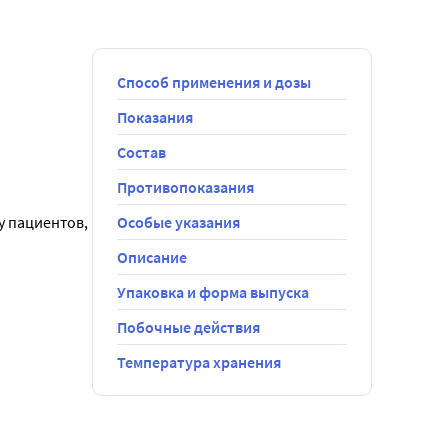
Способ применения и дозы
Показания
Состав
удет удобно.
Противопоказания
не было 
 пациентов, 
Особые указания
Описание
 хорошо 
Упаковка и форма выпуска
Побочные действия
из.
егла на 
Температура хранения