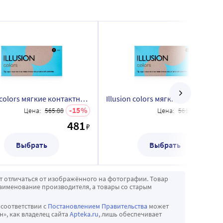
Illusion colors мягкие контактные линзы квартальной замены 2 шт./-6,50/
Illusion colors мягкие контактные линзы квартальной замены 2 шт./-6,00/
15
15
Цена:
565.88
Цена:
561.18
481
477
₽
Выбрать
Выбрать
т отличаться от изображённого на фотографии. Товар
аименование производителя, а товары со старым
 соответствии с
Постановлением Правительства
может
», как владелец сайта
Apteka.ru
, лишь обеспечивает