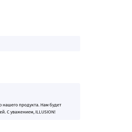
ехнологиям COMPUTER CAST MOLDING.
 высочайший комфорт и безопасность при ношении линз в тече
р нашего продукта. Нам будет
ей. С уважением, ILLUSION!