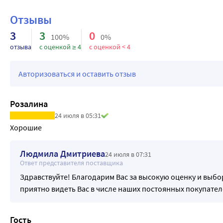
Контактные линзы ILLUSION произведены по передовым т
Благодаря совершенству корейских технологий достигается
Отзывы
дня.
3
3
0
100%
0%
отзыва
с оценкой ≥ 4
с оценкой < 4
Авторизоваться и оставить отзыв
Розалина
24 июля в 05:31
Хорошие 
Людмила Дмитриева
24 июля в 07:31
Ответ представителя поставщика
Здравствуйте! Благодарим Вас за высокую оценку и выбо
приятно видеть Вас в числе наших постоянных покупател
Гость