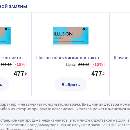
ЬНОЙ ЗАМЕНЫ
Illusion colors мягкие контактные линзы квартальной замены 2 шт./-7,50/
Illusion colors мягкие контактные линзы квартальной замены 2 шт./-7,00/
15
15
561.18
Цена:
561.18
477
477
₽
₽
ь
Выбрать
характер и не заменяет консультацию врача. Внешний вид товара може
ыбор из которых при заказе невозможен. У товара может измениться н
истанционная продажа медикаментов (в том числе с доставкой на дом) в
 разрешение Росздравнадзора. Мы не нарушаем закон. АО НПК «Катрен
ки. Товар покупается в аптеке.