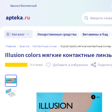
Звонок бесплатный
Лекарственные средства
Витамины и бад
Каталог
главная
зрение
контактные линзы
Illusion colors мягкие контактные линз
Illusion colors мягкие контактные линз
Добавить в избранное
Поделить
(
3
отзыва)