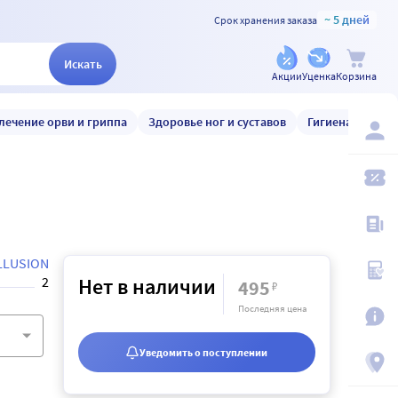
~ 5 дней
Срок хранения заказа
Искать
Акции
Уценка
Корзина
лечение орви и гриппа
Здоровье ног и суставов
Гигиена и уход
LLUSION
2
Нет в наличии
495
₽
Последняя цена
Уведомить о поступлении