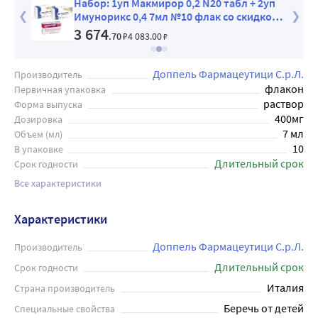
 №10
Набор: 1уп Макмирор 0,2 N20 табл + 2уп
Имунорикс 0,4 7мл №10 флак со скидкой
10%
3 674
.70
₽
4 083
.00
₽
Доппель Фармацеутици С.р.Л.
Производитель
флакон
Первичная упаковка
раствор
Форма выпуска
400мг
Дозировка
7 мл
Объем (мл)
10
В упаковке
Длительный срок
Срок годности
Все характеристики
Характеристики
Доппель Фармацеутици С.р.Л.
Производитель
Длительный срок
Срок годности
Италия
Страна производитель
Беречь от детей
Специальные свойства