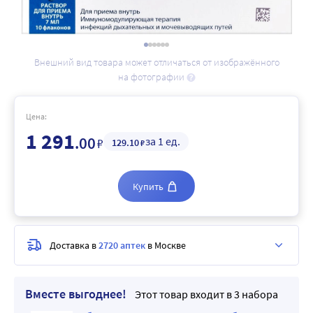
Внешний вид товара может отличаться от изображённого
на фотографии
Цена:
1 291
.00
за 1 ед.
₽
129
.10
₽
Купить
Доставка в
2720 аптек
в Москве
Вместе выгоднее!
Этот товар входит в 3 набора