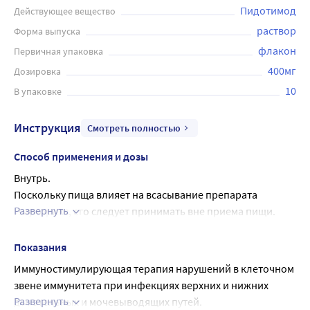
Пидотимод
Действующее вещество
раствор
Форма выпуска
флакон
Первичная упаковка
400мг
Дозировка
10
В упаковке
Инструкция
Смотреть полностью
Способ применения и дозы
Внутрь.
Поскольку пища влияет на всасывание препарата 
Развернуть
Имунорикс, его следует принимать вне приема пищи.
Взрослым:
Острая фаза: по 800 мг (2 флакона) 2 раза в сутки за 2 часа 
Показания
до или 2 часа после приема пищи в течение 2-х недель; 
Иммуностимулирующая терапия нарушений в клеточном 
далее поддерживающая терапия по 800 мг (2 флакона) 1 
звене иммунитета при инфекциях верхних и нижних 
раз в сутки в течение 60 дней.
Развернуть
дыхательных и мочевыводящих путей.