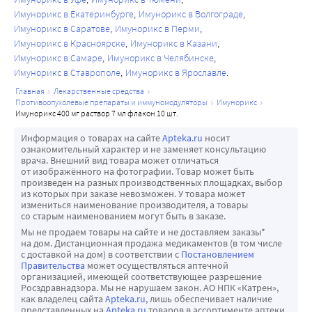
Имунорикс в Екатеринбурге
Имунорикс в Волгограде
Имунорикс в Саратове
Имунорикс в Перми
Имунорикс в Красноярске
Имунорикс в Казани
Имунорикс в Самаре
Имунорикс в Челябинске
Имунорикс в Ставрополе
Имунорикс в Ярославле
главная
лекарственные средства
противоопухолевые препараты и иммуномодуляторы
имунорикс
имунорикс 400 мг раствор 7 мл флакон 10 шт.
Информация о товарах на сайте
Apteka.ru
носит
ознакомительный характер и не заменяет консультацию
врача. Внешний вид товара может отличаться
от изображённого на фотографии. Товар может быть
произведен на разных производственных площадках, выбор
из которых при заказе невозможен. У товара может
измениться наименование производителя, а товары
со старым наименованием могут быть в заказе.
Мы не продаем товары на сайте и не доставляем заказы*
на дом. Дистанционная продажа медикаментов (в том числе
с доставкой на дом) в соответствии с
Постановлением
Правительства
может осуществляться аптечной
организацией, имеющей соответствующее разрешение
Росздравнадзора. Мы не нарушаем закон. АО НПК «Катрен»,
как владелец сайта
Apteka.ru
, лишь обеспечивает наличие
представленных на
Apteka.ru
товаров в ассортименте аптеки.