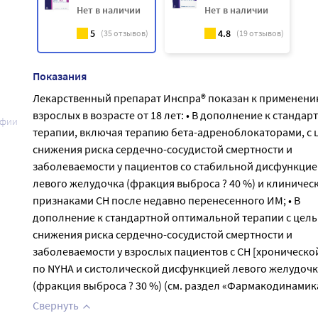
Нет в наличии
Нет в наличии
5
4.8
(
35
отзывов)
(
19
отзывов)
Показания
Лекарственный препарат Инспра® показан к применени
взрослых в возрасте от 18 лет: • В дополнение к стандар
афии
терапии, включая терапию бета-адреноблокаторами, c
снижения риска сердечно-сосудистой смертности и
заболеваемости у пациентов со стабильной дисфункцие
левого желудочка (фракция выброса ? 40 %) и клиничес
признаками СН после недавно перенесенного ИМ; • В
дополнение к стандартной оптимальной терапии с цел
снижения риска сердечно-сосудистой смертности и
заболеваемости у взрослых пациентов с СН [хронической]
по NYHA и систолической дисфункцией левого желудочк
(фракция выброса ? 30 %) (см. раздел «Фармакодинамика
Свернуть