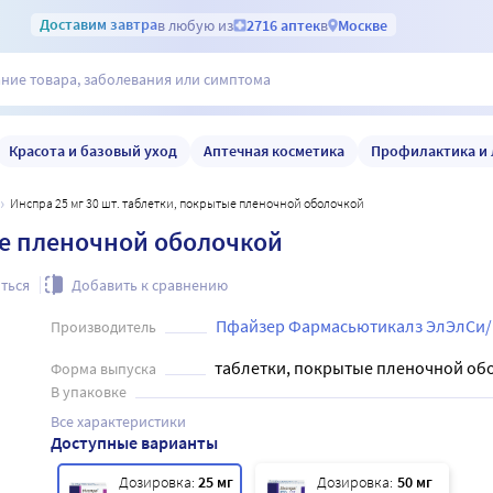
Доставим
завтра
в любую из
2716 аптек
в
Москве
Красота и базовый уход
Аптечная косметика
Профилактика и 
Инспра 25 мг 30 шт. таблетки, покрытые пленочной оболочкой
ые пленочной оболочкой
ться
Добавить к сравнению
Пфайзер Фармасьютикалз ЭлЭлСи/
Производитель
таблетки, покрытые пленочной об
Форма выпуска
В упаковке
Все характеристики
Доступные варианты
Дозировка:
25 мг
Дозировка:
50 мг