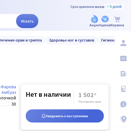
~ 5 дней
Срок хранения заказа
Искать
Акции
Уценка
Корзина
лечение орви и гриппа
Здоровье ног и суставов
Гигиена и уход
 Фарева
Амбуаз
Нет в наличии
1 502
₽
олочкой
Последняя цена
30
Уведомить о поступлении