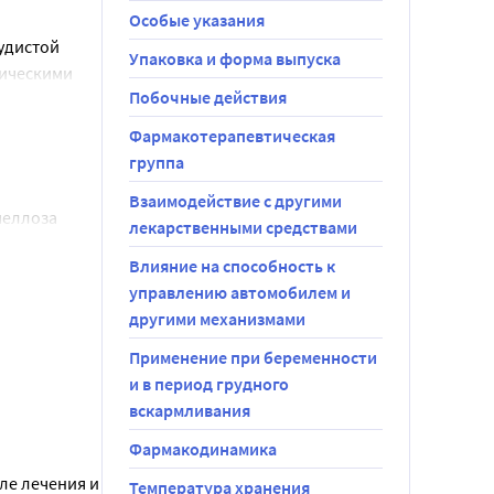
ия в 
Особые указания
удистой 
Упаковка и форма выпуска
ическими 
дин раз в 
Побочные действия
«Особые 
Фармакотерапевтическая
 
группа
. раздел 
Взаимодействие с другими
еллоза 
т 
лекарственными средствами
Влияние на способность к
раситель 
таблице 1.
управлению автомобилем и
другими механизмами
Применение при беременности
и в период грудного
вскармливания
Фармакодинамика
коназола,
е лечения и 
Температура хранения