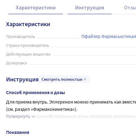
Характеристики
Инструкция
Отз
Характеристики
Пфайзер Фармасьютикалз
Производитель
Страна производитель
Действующее вещество
Дозировка
Инструкция
Смотреть полностью
Способ применения и дозы
Для приема внутрь. Эплеренон можно принимать как вместе
(см. раздел «Фармакокинетика»).
Развернуть
Для индивидуальной коррекции дозы препарата доступны доз
Пациенты с сердечной недостаточностью после перенесен
Рекомендуемая поддерживающая доза составляет 50 мг один р
Показания