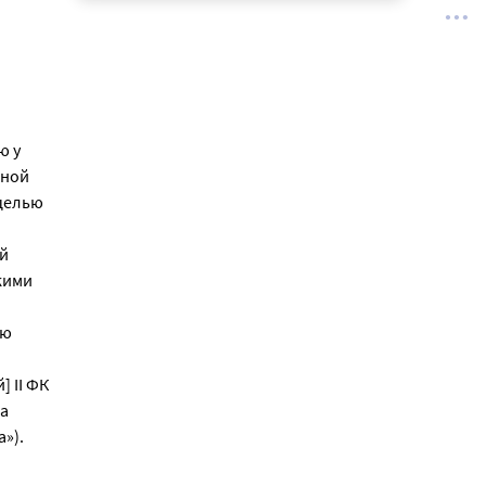
ю у
тной
 целью
й
кими
ью
 II ФК
а
»).