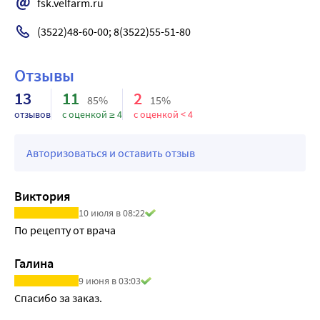
fsk.velfarm.ru
реакциях, Вы помогаете получить больше сведений о
ипидакрина. Ипидакрин может обострять течение
безопасности препарата.
эпилепсии, а также усилить отрицательное
(3522)48-60-00; 8(3522)55-51-80
воздействие алкоголя на организм. У пациентов с
депрессиями ипидакрин может усилить проявление
Отзывы
симптомов депрессии. В связи с возможным риском
13
11
2
брадикардии при применении ипидакрина следует
85%
15%
контролировать деятельность сердца.
отзывов
с оценкой ≥ 4
с оценкой < 4
Авторизоваться и оставить отзыв
Виктория
10 июля в 08:22
По рецепту от врача
Галина
9 июня в 03:03
Спасибо за заказ.