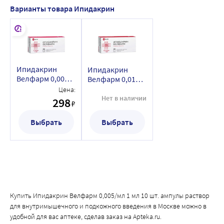
Варианты товара Ипидакрин
Ипидакрин
Ипидакрин
Велфарм 0,005/
Велфарм 0,015/
мл 1 мл 10 шт.
мл 1 мл 10 шт.
Цена:
ампулы раствор
ампулы раствор
Нет в наличии
298
₽
для
для
внутримышечного
внутримышечного
Выбрать
Выбрать
и подкожного
и подкожного
введения
введения
Купить Ипидакрин Велфарм 0,005/мл 1 мл 10 шт. ампулы раствор
для внутримышечного и подкожного введения в Москве можно в
удобной для вас аптеке, сделав заказ на Apteka.ru.