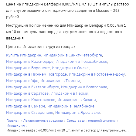
Цена на Ипидакрин Велфарм 0,005/мл 1 мл 10 шт. ампулы раствор
для внутримышечного и подкожного введения в Москве – 298
рублей.
Инструкция по применению для Ипидакрин Велфарм 0,005/мл 1
мл 10 шт. ампулы раствор для внутримышечного и подкожного
введения
Цены на Ипидакрин в других городах
Купить Ипидакрин
Ипидакрин в Санкт-Петербурге
Ипидакрин в Краснодаре
Ипидакрин в Новосибирске
Ипидакрин в Воронеже
Ипидакрин в Омске
Ипидакрин в Нижнем Новгороде
Ипидакрин в Ростове-на-Дону
Ипидакрин в Уфе
Ипидакрин в Тюмени
Ипидакрин в Екатеринбурге
Ипидакрин в Волгограде
Ипидакрин в Саратове
Ипидакрин в Перми
Ипидакрин в Красноярске
Ипидакрин в Казани
Ипидакрин в Самаре
Ипидакрин в Челябинске
Ипидакрин в Ставрополе
Ипидакрин в Ярославле
главная
лекарственные средства
средства для нервной системы
ипидакрин
ипидакрин велфарм 0,005/мл 1 мл 10 шт. ампулы раствор для внутримышечного и подкожного введения