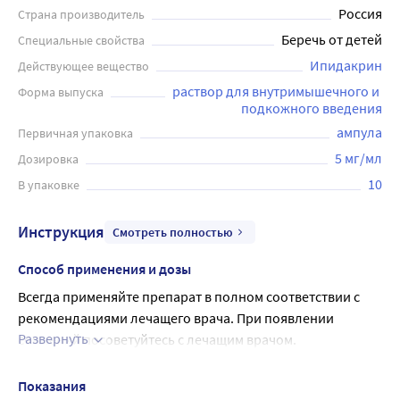
Россия
Страна производитель
Беречь от детей
Специальные свойства
Ипидакрин
Действующее вещество
раствор для внутримышечного и 
Форма выпуска
подкожного введения
ампула
Первичная упаковка
5 мг/мл
Дозировка
10
В упаковке
Инструкция
Смотреть полностью
Способ применения и дозы
Всегда применяйте препарат в полном соответствии с 
рекомендациями лечащего врача. При появлении 
Развернуть
сомнений посоветуйтесь с лечащим врачом.
Рекомендуемая доза
Доза препарата и продолжительность лечения зависят 
Показания