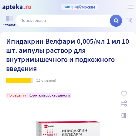
завтра
в
Москве
Каталог
Ипидакрин Велфарм 0,005/мл 1 мл 10
шт. ампулы раствор для
внутримышечного и подкожного
введения
(
13
отзывов)
По рецепту
Короткий срок годности