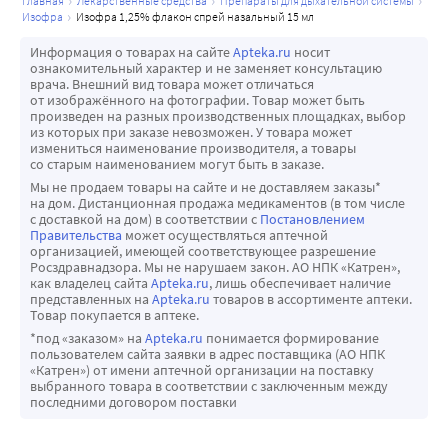
главная
лекарственные средства
препараты для дыхательной системы
изофра
изофра 1,25% флакон спрей назальный 15 мл
Информация о товарах на сайте
Apteka.ru
носит
ознакомительный характер и не заменяет консультацию
врача. Внешний вид товара может отличаться
от изображённого на фотографии. Товар может быть
произведен на разных производственных площадках, выбор
из которых при заказе невозможен. У товара может
измениться наименование производителя, а товары
со старым наименованием могут быть в заказе.
Мы не продаем товары на сайте и не доставляем заказы*
на дом. Дистанционная продажа медикаментов (в том числе
с доставкой на дом) в соответствии с
Постановлением
Правительства
может осуществляться аптечной
организацией, имеющей соответствующее разрешение
Росздравнадзора. Мы не нарушаем закон. АО НПК «Катрен»,
как владелец сайта
Apteka.ru
, лишь обеспечивает наличие
представленных на
Apteka.ru
товаров в ассортименте аптеки.
Товар покупается в аптеке.
*под «заказом» на
Apteka.ru
понимается формирование
пользователем сайта заявки в адрес поставщика (АО НПК
«Катрен») от имени аптечной организации на поставку
выбранного товара в соответствии с заключенным между
последними договором поставки