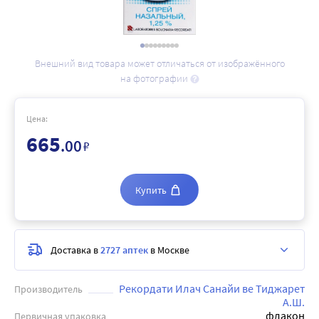
Внешний вид товара может отличаться от изображённого
на фотографии
Цена:
665
.00
₽
Купить
Доставка в
2727 аптек
в Москве
Рекордати Илач Санайи ве Тиджарет
Производитель
А.Ш.
флакон
Первичная упаковка