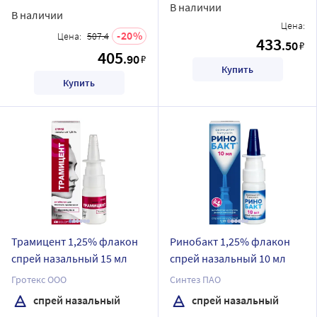
В наличии
В наличии
Цена:
20
Цена:
507.4
433
.50
₽
405
.90
₽
Купить
Купить
Трамицент 1,25% флакон
Ринобакт 1,25% флакон
спрей назальный 15 мл
спрей назальный 10 мл
Гротекс ООО
Синтез ПАО
спрей назальный
спрей назальный