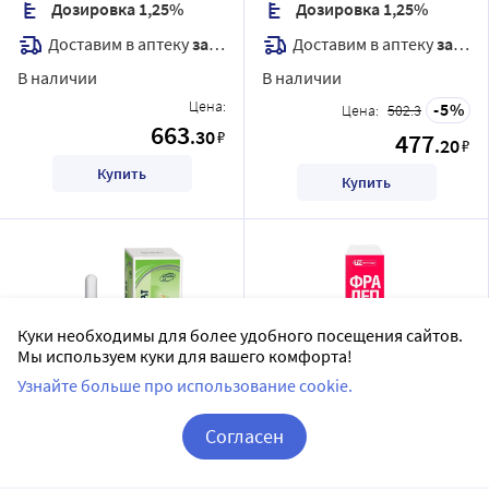
Дозировка 1,25%
Дозировка 1,25%
Доставим в аптеку
завтра
Доставим в аптеку
завтра
В наличии
В наличии
Цена:
5
Цена:
502.3
663
.30
₽
477
.20
₽
Купить
Купить
Куки необходимы для более удобного посещения сайтов.
Мы используем куки для вашего комфорта!
Узнайте больше про использование cookie.
Фрамицетин фт 12,5 мг
Фрадеп 12,5 мг/мл флакон
Согласен
(8000 МЕ)/мл флакон
спрей назальный 15 мл
Корзина
Вход / Регистрация
спрей назальный 15 мл
Фармтехнология ООО
Фармстандарт-Лексредства