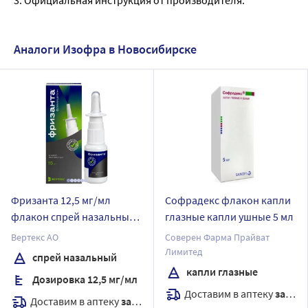
Аналоги Изофра в Новосибирске
Фризанта 12,5 мг/мл
Софрадекс флакон капли
флакон спрей назальный
глазные капли ушные 5 мл
15 мл
Вертекс АО
Соверен Фарма Прайват
Лимитед
спрей назальный
капли глазные
Дозировка 12,5 мг/мл
Доставим в аптеку
завтра
Доставим в аптеку
завтра