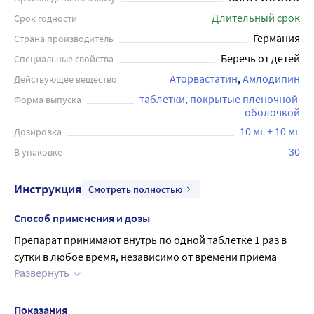
Длительный срок
Срок годности
Германия
Страна производитель
Беречь от детей
Специальные свойства
Аторвастатин
Амлодипин
Действующее вещество
таблетки, покрытые пленочной 
Форма выпуска
оболочкой
10 мг + 10 мг
Дозировка
30
В упаковке
Инструкция
Смотреть полностью
Способ применения и дозы
Препарат принимают внутрь по одной таблетке 1 раз в 
сутки в любое время, независимо от времени приема 
Развернуть
пищи.
Одна таблетка препарата Кадуэт® содержит 5 мг+10 мг 
или 10 мг+10 мг (амлодипина и аторвастатина, 
Показания