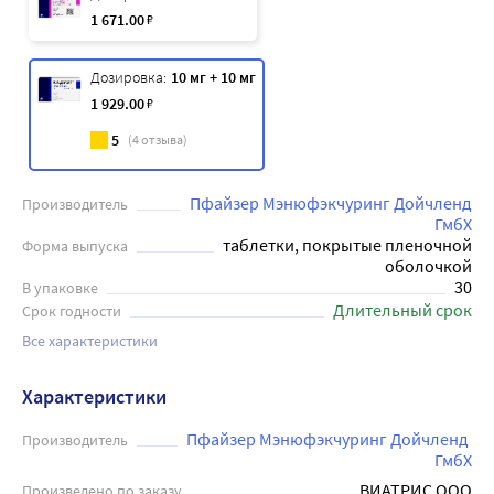
1 671
.00
₽
Дозировка:
10 мг + 10 мг
1 929
.00
₽
5
(
4
отзыва)
Пфайзер Мэнюфэкчуринг Дойчленд
Производитель
ГмбХ
таблетки, покрытые пленочной
Форма выпуска
оболочкой
30
В упаковке
Длительный срок
Срок годности
Все характеристики
Характеристики
Пфайзер Мэнюфэкчуринг Дойчленд 
Производитель
ГмбХ
ВИАТРИС ООО
Произведено по заказу