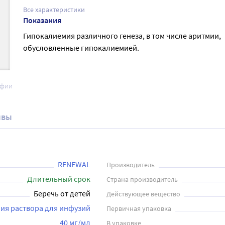
Все характеристики
Показания
Гипокалиемия различного генеза, в том числе аритмии,
обусловленные гипокалиемией.
афии
ывы
RENEWAL
Производитель
Длительный срок
Страна производитель
Беречь от детей
Действующее вещество
ия раствора для инфузий
Первичная упаковка
40 мг/мл
В упаковке