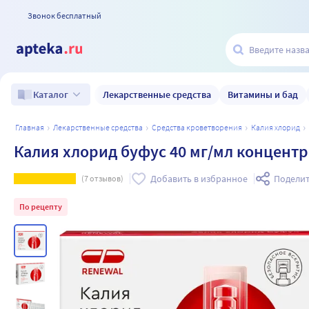
Звонок бесплатный
Лекарственные средства
Витамины и бад
Каталог
главная
лекарственные средства
средства кроветворения
калия хлорид
Калия хлорид буфус 40 мг/мл концентр
Добавить в избранное
Поделит
(
7
отзывов)
По рецепту