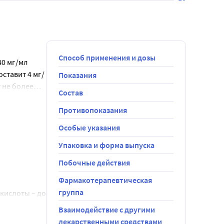
Способ применения и дозы
40 мг/мл
ставит 4 мг/
Показания
 не более
Состав
вышать 300-
ия можно
Противопоказания
ора декстрозы
Особые указания
: раствор
Упаковка и форма выпуска
НД на 3-4 г
Побочные действия
ет 75 мг
Фармакотерапевтическая
группа
кислоты – до 
вающей
Взаимодействие с другими
рация К+ в
лекарственными средствами