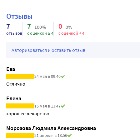
лечении сердечными гликозидами, быстрое снижение конце
интоксикации.
Отзывы
При лечении передозировки необходимо проводить непрер
7
7
0
100%
0%
и креатинин в плазме крови, контроль концентрации калия 
отзывов
с оценкой ≥ 4
с оценкой < 4
необходимо наблюдать в течение 6 часов.
Авторизоваться и оставить отзыв
Ева
24 мая в 09:40
Отлично
Елена
15 мая в 13:47
хорошее лекарство
Морозова Людмила Александровна
21 апреля в 13:56