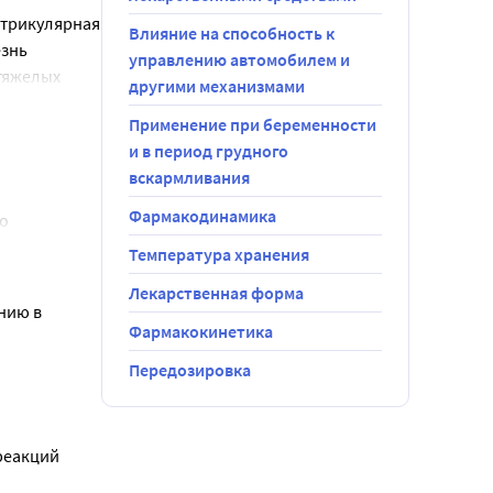
трикулярная 
Влияние на способность к
ме крови
знь 
управлению автомобилем и
ии или
тяжелых 
другими механизмами
слых
ия/л,
Применение при беременности
остояния
и в период грудного
тов с
вскармливания
яния, 
Фармакодинамика
о 
аточность.
ль
Температура хранения
 гепарин 
Лекарственная форма
го 
нию в 
Фармакокинетика
о 
Передозировка
это может 
может 
еакций 
ение 