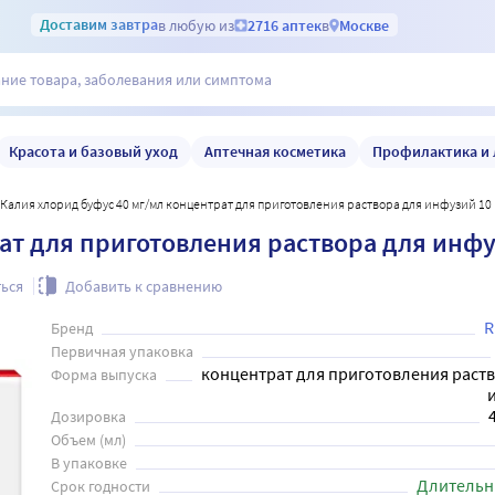
Доставим
завтра
в любую из
2716 аптек
в
Москве
Красота и базовый уход
Аптечная косметика
Профилактика и 
Калия хлорид буфус 40 мг/мл концентрат для приготовления раствора для инфузий 10 
ат для приготовления раствора для инфу
ься
Добавить к сравнению
R
Бренд
Первичная упаковка
концентрат для приготовления раст
Форма выпуска
Дозировка
Объем (мл)
В упаковке
Длительн
Срок годности