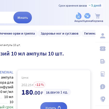
~ 5 дней
Срок хранения заказа
Искать
Акции
Уценка
Корзина
лечение орви и гриппа
Здоровье ног и суставов
Гигиена и уход
мл ампулы 10 шт.
зий 10 мл ампулы 10 шт.
ENEWAL
ампула
Цена:
вора для
11
202
.25
₽
инфузий
180
40 мг/мл
.00
за 1 ед.
₽
18
.00
₽
10 мл
10
ый срок
Купить