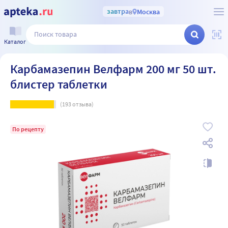
завтра
в
Москва
Каталог
Карбамазепин Велфарм 200 мг 50 шт.
блистер таблетки
(
193
отзыва)
По рецепту