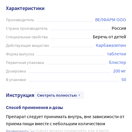
Характеристики
ВЕЛФАРМ ООО
Производитель
Россия
Страна производитель
Беречь от детей
Специальные свойства
Карбамазепин
Действующее вещество
таблетки
Форма выпуска
блистер
Первичная упаковка
200 мг
Дозировка
50
В упаковке
Инструкция
Смотреть полностью
Способ применения и дозы
Препарат следует принимать внутрь, вне зависимости от
приема пищи вместе с небольшим количеством
жидкости. Препарат можно применять как в виде
Развернуть