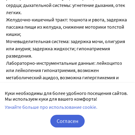
сердца; дыхательной системы: угнетение дыхания, отек
легких.
Желудочно-кишечный тракт: тошнота и рвота, задержка
пассажа пищи из желудка, снижение моторики толстой
кишки;
Мочевыделительная система: задержка мочи, олигурия
или анурия; задержка жидкости; гипонатриемия
разведения.
Лабораторно-инструментальные данные: лейкоцитоз
или лейкопения гипонатриемия, возможен
метаболический ацидоз, возможна гипергликемия и
глюкозурия, повышение мышечной фракции
креатинфосфокиназы.
Куки необходимы для более удобного посещения сайтов.
Мы используем куки для вашего комфорта!
Узнайте больше про использование cookie.
Лекарственное взаимодействие
Согласен
Карбамазепин усиливает активность микросомальных
ферментов печени и может снижать действие отдельных
Корзина
Вход / Регистрация