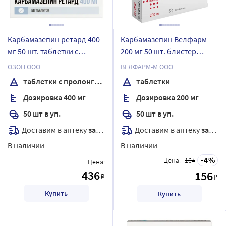
Карбамазепин ретард 400
Карбамазепин Велфарм
мг 50 шт. таблетки с
200 мг 50 шт. блистер
пролонгированным
таблетки
ОЗОН ООО
ВЕЛФАРМ-М ООО
высвобождением
таблетки с пролонгированным высвобождением
таблетки
Дозировка 400 мг
Дозировка 200 мг
50 шт в уп.
50 шт в уп.
Доставим в аптеку
завтра
Доставим в аптеку
завтра
В наличии
В наличии
4
Цена:
164
Цена:
436
156
₽
₽
Купить
Купить