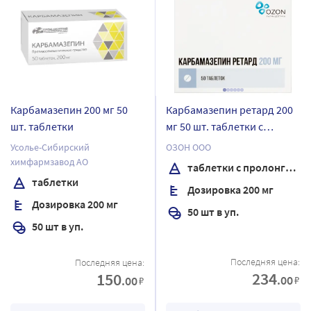
Карбамазепин 200 мг 50
Карбамазепин ретард 200
шт. таблетки
мг 50 шт. таблетки с
пролонгированным
Усолье-Сибирский
ОЗОН ООО
высвобождением
химфармзавод АО
таблетки с пролонгированным высвобождением
таблетки
Дозировка 200 мг
Дозировка 200 мг
50 шт в уп.
50 шт в уп.
Последняя цена:
Последняя цена:
234
150
.00
.00
₽
₽