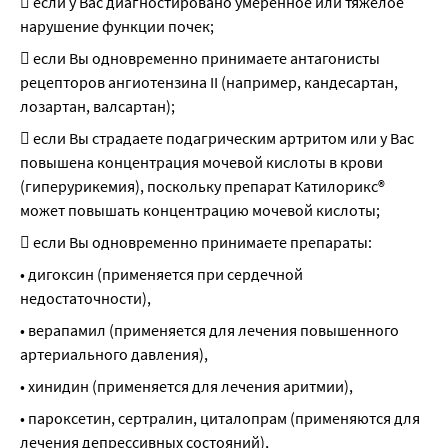
 если у Вас диагностировано умеренное или тяжелое 
нарушение функции почек;
 если Вы одновременно принимаете антагонисты 
рецепторов ангиотензина II (например, кандесартан, 
лозартан, валсартан);
 если Вы страдаете подагрическим артритом или у Вас 
повышена концентрация мочевой кислоты в крови 
(гиперурикемия), поскольку препарат Катилорикс® 
может повышать концентрацию мочевой кислоты;
 если Вы одновременно принимаете препараты:
• дигоксин (применяется при сердечной 
недостаточности),
• верапамил (применяется для лечения повышенного 
артериального давления),
• хинидин (применяется для лечения аритмии),
• пароксетин, сертралин, циталопрам (применяются для 
лечения депрессивных состояний),