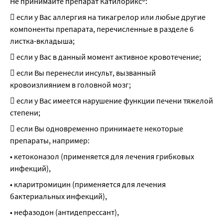
Не принимайте препарат Катилорикс®:
 если у Вас аллергия на тикагрелор или любые другие 
компоненты препарата, перечисленные в разделе 6 
листка-вкладыша;
 если у Вас в данный момент активное кровотечение;
 если Вы перенесли инсульт, вызванный 
кровоизлиянием в головной мозг;
 если у Вас имеется нарушение функции печени тяжелой 
степени;
 если Вы одновременно принимаете некоторые 
препараты, например:
• кетоконазол (применяется для лечения грибковых 
инфекций),
• кларитромицин (применяется для лечения 
бактериальных инфекций),
• нефазодон (антидепрессант),