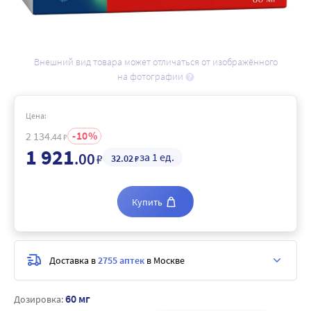
Внешний вид товара может отличаться от изображённого
на фотографии
Цена:
10
2 134
.44
₽
1 921
.00
за 1 ед.
₽
32
.02
₽
Купить
Доставка в
2755 аптек
в Москве
60 мг
Дозировка: