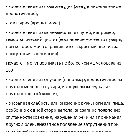
• кровотечение из язвы желудка (желудочно-кишечное 
кровотечение),
• гематурия (кровь в моче),
• кровотечения из мочевыводящих путей, например, 
геморрагический цистит (воспаление мочевого пузыря, 
при котором моча окрашивается в красный цвет из-за 
присутствия в ней крови).
Нечасто – могут возникать не более чем у 1 человека из 
100
• кровотечение из опухоли (например, кровотечение из 
опухоли мочевого пузыря, из опухоли желудка, из 
опухоли толстой кишки),
• внезапная слабость или онемение руки, ноги или лица, 
особенно с одной стороны тела, внезапное появление 
спутанности сознания, нарушения речи или понимания 
других людей, внезапное появление затруднения при 
ходьбе либо потеря равновесия или координации, 