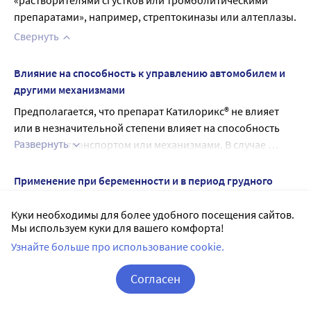
«растворителями сгустков или тромболитическими 
препаратами», например, стрептокиназы или алтеплазы.
Свернуть
Влияние на способность к управлению автомобилем и
другими механизмами
Предполагается, что препарат Катилорикс® не влияет 
или в незначительной степени влияет на способность 
Развернуть
управлять транспортом или механизмами. В случае 
возникновения головокружения или спутанности 
сознания следует соблюдать осторожность при 
Применение при беременности и в период грудного
управлении транспортными средствами и другими 
вскармливания
механизмами.
Куки необходимы для более удобного посещения сайтов.
Если Вы беременны или кормите грудью, думаете, что 
Мы используем куки для вашего комфорта!
забеременели, или планируете беременность, перед 
Узнайте больше про использование cookie.
Развернуть
началом применения препарата проконсультируйтесь с 
лечащим врачом или работником аптеки.
Согласен
Беременность
Фармакодинамика
Корзина
Вход / Регистрация
Женщинам следует применять соответствующие методы 
Что из себя представляет препарат Катилорикс®, и для 