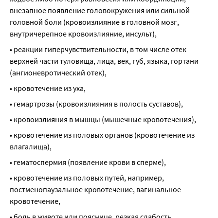
внезапное появление головокружения или сильной 
головной боли (кровоизлияние в головной мозг, 
внутричерепное кровоизлияние, инсульт),
• реакции гиперчувствительности, в том числе отек 
верхней части туловища, лица, век, губ, языка, гортани 
(ангионевротический отек),
• кровотечение из уха,
• гемартрозы (кровоизлияния в полость суставов),
• кровоизлияния в мышцы (мышечные кровотечения),
• кровотечение из половых органов (кровотечение из 
влагалища),
• гематоспермия (появление крови в сперме),
• кровотечение из половых путей, например, 
постменопаузальное кровотечение, вагинальное 
кровотечение,
• боль в животе или пояснице, резкая слабость 