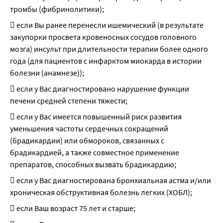
тромбы (фибринолитики);
 если Вы ранее перенесли ишемический (в результате 
закупорки просвета кровеносных сосудов головного 
мозга) инсульт при длительности терапии более одного 
года (для пациентов с инфарктом миокарда в истории 
болезни (анамнезе));
 если у Вас диагностировано нарушение функции 
печени средней степени тяжести;
 если у Вас имеется повышенный риск развития 
уменьшения частоты сердечных сокращений 
(брадикардии) или обмороков, связанных с 
брадикардией, а также совместное применение 
препаратов, способных вызвать брадикардию;
 если у Вас диагностирована бронхиальная астма и/или 
хроническая обструктивная болезнь легких (ХОБЛ);
 если Ваш возраст 75 лет и старше;