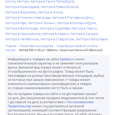
400-1200 мг/сут или леветирацетамом по 1000-3000 мг/
Купить Кеппра
Кеппра в Санкт-Петербурге
У пациентов с нарушением функции почек клиренс 
уступала ему) в отношении изменений суммы баллов по 
Кеппра в Краснодаре
Кеппра в Новосибирске
сут, продолжительностью до 121 недели в зависимости 
леветирацетама и его первичного метаболита 
разделам "Внимание и Память" и "Комбинированный 
Кеппра в Воронеже
Кеппра в Омске
от ответа.
коррелирует с клиренсом креатинина. Поэтому 
Скрининг Памяти" шкалы Лейтер-Р (Leiter-R) у 
Кеппра в Нижнем Новгороде
Кеппра в Ростове-на-Дону
Отсутствие припадков в течение 6 месяцев было 
пациентам с почечной недостаточностью рекомендуется 
Кеппра в Уфе
Кеппра в Тюмени
Кеппра в Екатеринбурге
пациентов, прошедших исследование в соответствии с 
отмечено у 73% пациентов, принимающих 
подбор дозы в зависимости от клиренса креатинина. В 
Кеппра в Волгограде
Кеппра в Саратове
Кеппра в Перми
протоколом, по сравнению с исходным визитом.
леветирацетам, и 72,8% пациентов, принимающих 
Кеппра в Красноярске
Кеппра в Казани
Кеппра в Самаре
терминальной стадии почечной недостаточности у 
В результате анализа поведеческого и эмоционального 
карбамазепин с контролируемым высвобождением; 
Кеппра в Челябинске
Кеппра в Ставрополе
Кеппра в Ярославле
взрослых пациентов T1/2 составляет 25 часов в период 
статуса при помощи прошедшего валидацию 
скорректированная абсолютная разница между курсами 
главная
лекарственные средства
средства для нервной системы
между сеансами диализа и 3,1 часа во время диализа. В 
инструмента - опросника Аченбаха (Achenbach) - было 
лечения составила 0.2% (95% доверительный интервал: 
кеппра
кеппра 500 мг 60 шт. таблетки, покрытые пленочной оболочкой
течение 4-часового сеанса диализа удаляется до 51 % 
выявлено агрессивное поведение в группе пациентов, 
-7,8 8,2). Более половины пациентов не имели припадков 
леветирацетама.
Информация о товарах на сайте
Apteka.ru
носит
принимающих препарат Кеппра. Однако пациенты, 
в течение 12 месяцев (56,6% и 58.5% пациентов на 
ознакомительный характер и не заменяет консультацию
У пациентов с нарушением функции печени легкой и 
принимавшие Кеппру в ходе долгосрочного наблюдения 
врача. Внешний вид товара может отличаться
леветирацетаме и на карбамазепине с контролируемым 
средней степеней тяжести значимых изменений 
от изображённого на фотографии. Товар может быть
в открытой фазе исследования, не демонстрировали 
высвобождением соответственно).
произведен на разных производственных площадках, выбор
клиренса леветирацетама не происходит. У большинства 
ухудшения поведенческого и эмоционального статуса, в 
из которых при заказе невозможен. У товара может
В исследовании, отражающем клиническую практику, 
пациентов с тяжелыми нарушениями функции печени 
измениться наименование производителя, а товары
частности, показатели агрессивного поведения не 
сопутствующие противоэпилептические препараты 
со старым наименованием могут быть в заказе.
при сопутствующей почечной недостаточности клиренс 
ухудшались по сравнению с исходным уровнем.
могли быть отменены у ограниченного числа пациентов, 
Мы не продаем товары на сайте и не доставляем заказы*
леветирацетама снижается более чем на 50 %.
на дом. Дистанционная продажа медикаментов (в том числе
которые ответили на дополнительную терапию 
Дети (4-12 лет)
с доставкой на дом) в соответствии с
Постановлением
леветирацетамом (36 взрослых пациентов из 69).
Правительства
может осуществляться аптечной
T1/2 у детей в возрасте 4-12 лет после однократного 
организацией, имеющей соответствующее разрешение
Дополнительная терапия для лечения миоклонических 
перорального введения препарата в дозе 20 мг/кг массы 
Росздравнадзора. Мы не нарушаем закон. АО НПК «Катрен»,