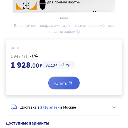
Внешний вид товара может отличаться от изображённого
на фотографии
Цена:
1
1 947
.47
₽
1 928
.00
за 1 ед.
₽
32
.13
₽
Купить
Доставка в
2716 аптек
в Москве
Доступные варианты