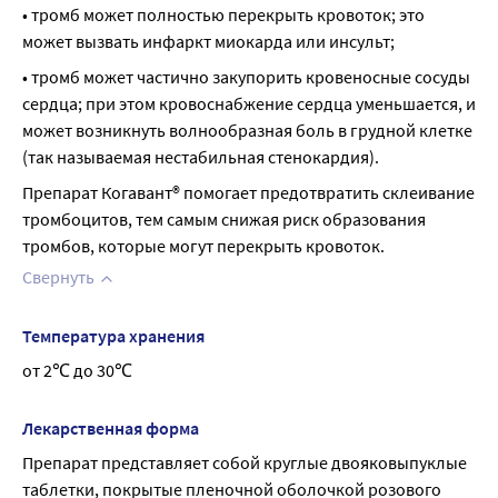
• тромб может полностью перекрыть кровоток; это 
Препарат Когавант® содержит натрий
может вызвать инфаркт миокарда или инсульт;
Этот препарат содержит менее 1 ммоль (23 мг) натрия в 
одной таблетке, то есть практически не содержит 
• тромб может частично закупорить кровеносные сосуды 
натрий.
сердца; при этом кровоснабжение сердца уменьшается, и 
может возникнуть волнообразная боль в грудной клетке 
(так называемая нестабильная стенокардия).
Препарат Когавант® помогает предотвратить склеивание 
тромбоцитов, тем самым снижая риск образования 
тромбов, которые могут перекрыть кровоток.
Свернуть
Температура хранения
от 2℃ до 30℃
Лекарственная форма
Препарат представляет собой круглые двояковыпуклые 
таблетки, покрытые пленочной оболочкой розового 