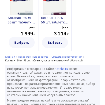
Когавант 60 мг
Когавант 90 мг
56 шт. таблетки,
56 шт. таблетки,
покрытые
покрытые
Цена:
Цена:
пленочной
пленочной
1 999
3 214
₽
₽
оболочкой
оболочкой
Выбрать
Выбрать
главная
лекарственные средства
средства кроветворения
когавант 60 мг 56 шт. таблетки, покрытые пленочной оболочкой
Информация о товарах на сайте
Apteka.ru
носит
ознакомительный характер и не заменяет консультацию
врача. Внешний вид товара может отличаться
от изображённого на фотографии. Товар может быть
произведен на разных производственных площадках, выбор
из которых при заказе невозможен. У товара может
измениться наименование производителя, а товары
со старым наименованием могут быть в заказе.
Мы не продаем товары на сайте и не доставляем заказы*
на дом. Дистанционная продажа медикаментов (в том числе