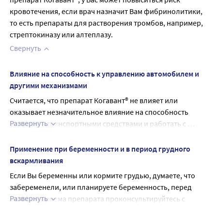
кровотечения, если врач назначит Вам фибринолитики, 
то есть препараты для растворения тромбов, например, 
стрептокиназу или алтеплазу.
Свернуть
Влияние на способность к управлению автомобилем и
другими механизмами
Считается, что препарат Когавант® не влияет или 
оказывает незначительное влияние на способность 
Развернуть
управлять транспортными средствами и работать с 
механизмами. Если у Вас кружится голова или путается 
сознание на фоне приема этого препарата, соблюдайте 
Применение при беременности и в период грудного
осторожность при управлении транспортными 
вскармливания
средствами или работе с механизмами.
Если Вы беременны или кормите грудью, думаете, что 
забеременели, или планируете беременность, перед 
Развернуть
началом приема препарата проконсультируйтесь с 
лечащим врачом или работником аптеки.