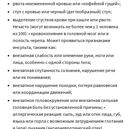
рвота неизмененной кровью или «кофейной гущей»;
стул с кровью или черный (дегтеобразный) стул;
выделение сгустков крови при кашле или рвоте.
Нечасто (могут возникать не более чем у 1 человека
из 100): • кровоизлияние в головной мозг или в
полость черепа. Может проявиться признаками
инсульта, такими как:
внезапная слабость или онемение руки, ноги или
лица, особенно с одной стороны тела;
внезапная спутанность сознания, нарушение речи
или ее понимания;
внезапное нарушение походки, потеря равновесия
или координации движений;
внезапное головокружение или внезапная сильная
головная боль без установленной причины; •
аллергическая реакция: сыпь, зуд или отек лица, губ,
языка или горла с возможным затруднением глотания
и (или) дыхания (ангионевротический отек).