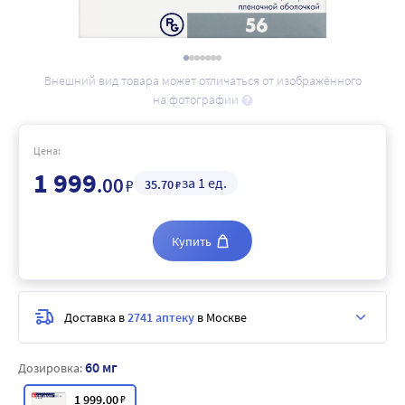
Внешний вид товара может отличаться от изображённого
на фотографии
Цена:
1 999
.00
за 1 ед.
₽
35
.70
₽
Купить
Доставка в
2741 аптеку
в Москве
60 мг
Дозировка:
1 999
.00
₽