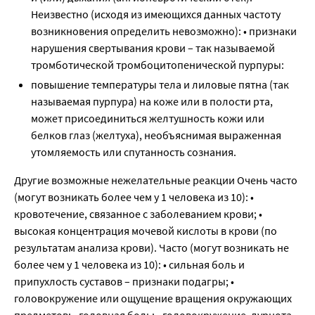
Неизвестно (исходя из имеющихся данных частоту
возникновения определить невозможно): • признаки
нарушения свертывания крови – так называемой
тромботической тромбоцитопенической пурпуры:
повышение температуры тела и лиловые пятна (так
называемая пурпура) на коже или в полости рта,
может присоединиться желтушность кожи или
белков глаз (желтуха), необъяснимая выраженная
утомляемость или спутанность сознания.
Другие возможные нежелательные реакции Очень часто
(могут возникать более чем у 1 человека из 10): •
кровотечение, связанное с заболеванием крови; •
высокая концентрация мочевой кислоты в крови (по
результатам анализа крови). Часто (могут возникать не
более чем у 1 человека из 10): • сильная боль и
припухлость суставов – признаки подагры; •
головокружение или ощущение вращения окружающих
предметов; • головная боль; • головокружение, дурнота