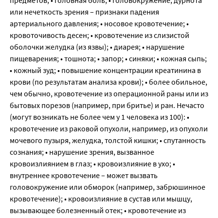
или нечеткость зрения – признаки падения
артериального давления; • носовое кровотечение; •
кровоточивость десен; • кровотечение из слизистой
оболочки желудка (из язвы); • диарея; • нарушение
пищеварения; • тошнота; • запор; • синяки; • кожная сыпь;
• кожный зуд; • повышение концентрации креатинина в
крови (по результатам анализа крови); • более обильное,
чем обычно, кровотечение из операционной раны или из
бытовых порезов (например, при бритье) и ран. Нечасто
(могут возникать не более чем у 1 человека из 100): •
кровотечение из раковой опухоли, например, из опухоли
мочевого пузыря, желудка, толстой кишки; • спутанность
сознания; • нарушение зрения, вызванное
кровоизлиянием в глаз; • кровоизлияние в ухо; •
внутреннее кровотечение – может вызвать
головокружение или обморок (например, забрюшинное
кровотечение); • кровоизлияние в сустав или мышцу,
вызывающее болезненный отек; • кровотечение из