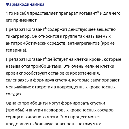
Если Вы беременны, принимать препарат Когавант® 
Фармакодинамика
противопоказано. Женщины должны пользоваться 
Что из себя представляет препарат Когавант® и для чего 
надежными методами контрацепции, чтобы не 
его применяют
допустить наступления беременности в период приема 
Препарат Когавант® содержит действующее вещество 
этого препарата.
тикагрелор. Он относится к группе так называемых 
Если Вы кормите грудью, принимать препарат Когавант® 
антитромботических средств, антиагрегантов (кроме 
противопоказано. Необходимо отказаться от грудного 
гепарина).
вскармливания или прекратить прием препарата 
Когавант®. Врач обсудит с Вами потенциальную пользу и 
Препарат Когавант® действует на клетки крови, которые 
риски и поможет Вам принять решение.
называются тромбоцитами. Эти очень мелкие клетки 
Управление транспортными средствами и работа с 
крови способствуют остановке кровотечения, 
механизмами
склеиваясь и формируя сгустки, которые закупоривают 
Считается, что препарат Когавант® не влияет или 
мельчайшие отверстия в поврежденных кровеносных 
оказывает незначительное влияние на способность 
сосудах.
управлять транспортными средствами и работать с 
Однако тромбоциты могут формировать сгустки 
механизмами. Если у Вас кружится голова или путается 
(тромбы) и внутри нездоровых кровеносных сосудов 
сознание на фоне приема этого препарата, соблюдайте 
сердца и головного мозга. Этот процесс может 
осторожность при управлении транспортными 
представлять большую опасность, потому что:
средствами или работе с механизмами.