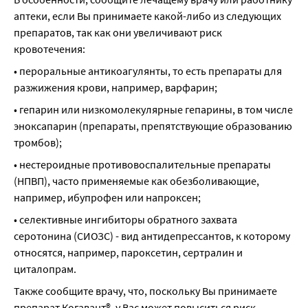
аптеки, если Вы принимаете какой-либо из следующих 
препаратов, так как они увеличивают риск 
кровотечения:
• пероральные антикоагулянты, то есть препараты для 
разжижения крови, например, варфарин;
• гепарин или низкомолекулярные гепарины, в том числе 
эноксапарин (препараты, препятствующие образованию 
тромбов);
• нестероидные противовоспалительные препараты 
(НПВП), часто применяемые как обезболивающие, 
например, ибупрофен или напроксен;
• селективные ингибиторы обратного захвата 
серотонина (СИОЗС) - вид антидепрессантов, к которому 
относятся, например, пароксетин, сертралин и 
циталопрам.
Также сообщите врачу, что, поскольку Вы принимаете 
препарат Когавант®, у Вас может повыситься риск 