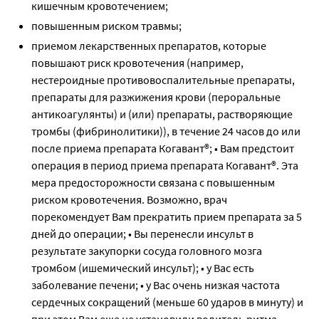
кишечным кровотечением;
повышенным риском травмы;
приемом лекарственных препаратов, которые
повышают риск кровотечения (например,
нестероидные противовоспалительные препараты,
препараты для разжижения крови (пероральные
антикоагулянты) и (или) препараты, растворяющие
тромбы (фибринолитики)), в течение 24 часов до или
после приема препарата Когавант®; • Вам предстоит
операция в период приема препарата Когавант®. Эта
мера предосторожности связана с повышенным
риском кровотечения. Возможно, врач
порекомендует Вам прекратить прием препарата за 5
дней до операции; • Вы перенесли инсульт в
результате закупорки сосуда головного мозга
тромбом (ишемический инсульт); • у Вас есть
заболевание печени; • у Вас очень низкая частота
сердечных сокращений (меньше 60 ударов в минуту) и
при этом Вам еще не установили водитель ритма