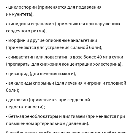
• циклоспорин (применяется для подавления 
иммунитета);
• хинидин и верапамил (применяются при нарушениях 
сердечного ритма);
• морфин и другие опиоидные анальгетики 
(применяются для устранения сильной боли);
• симвастатин или ловастатин в дозе более 40 мг в сутки 
(препараты для снижения концентрации холестерина);
• цизаприд (для лечения изжоги);
• алкалоиды спорыньи (для лечения мигрени и головной 
боли);
• дигоксин (применяется при сердечной 
недостаточности);
• бета-адреноблокаторы и дилтиазем (применяются при 
повышенном артериальном давлении).
В особенности, сообщите лечащему врачу или работнику 