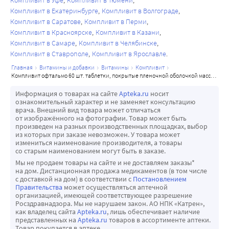
Компливит в Уфе
Компливит в Тюмени
снижению риска развития сердечно-сосудистых 
Компливит в Екатеринбурге
Компливит в Волгограде
заболеваний. Высокая биологическая активность 
Компливит в Саратове
Компливит в Перми
обусловлена наличием антиоксидантных свойств.
Компливит в Красноярске
Компливит в Казани
Селен - обеспечивает антиоксидантную защиту 
Компливит в Самаре
Компливит в Челябинске
клеточных мембран. В комбинации с витаминами А, Е и С 
Компливит в Ставрополе
Компливит в Ярославле
оказывает комплексное антиоксидантное действие, что 
главная
витамины и добавки
витамины
компливит
компливит офтальмо 60 шт. таблетки, покрытые пленочной оболочкой массой 472,5 мг
имеет важное значение для защиты сетчатки от 
повреждающего действия свободных радикалов; 
Информация о товарах на сайте
Apteka.ru
носит
ознакомительный характер и не заменяет консультацию
повышает адаптационные способности организма в 
врача. Внешний вид товара может отличаться
условиях воздействия неблагоприятных факторов 
от изображённого на фотографии. Товар может быть
произведен на разных производственных площадках, выбор
(стресс, загрязнение окружающей среды).
из которых при заказе невозможен. У товара может
Цинк - входит в состав основных ферментов, участвует в 
измениться наименование производителя, а товары
со старым наименованием могут быть в заказе.
различных биохимических реакциях. Стимулирует 
Мы не продаем товары на сайте и не доставляем заказы*
процессы регенерации кожи и рост волос, а также 
на дом. Дистанционная продажа медикаментов (в том числе
улучшает защитную способность иммунной системы. 
с доставкой на дом) в соответствии с
Постановлением
Правительства
может осуществляться аптечной
Цинк способствует утилизации витамина А сетчаткой, 
организацией, имеющей соответствующее разрешение
дефицит которого может приводить к нарушению 
Росздравнадзора. Мы не нарушаем закон. АО НПК «Катрен»,
как владелец сайта
Apteka.ru
, лишь обеспечивает наличие
сумеречного зрения и цветовосприятия. Обладает 
представленных на
Apteka.ru
товаров в ассортименте аптеки.
защитными антиоксидантными свойствами в культуре 
Товар покупается в аптеке.