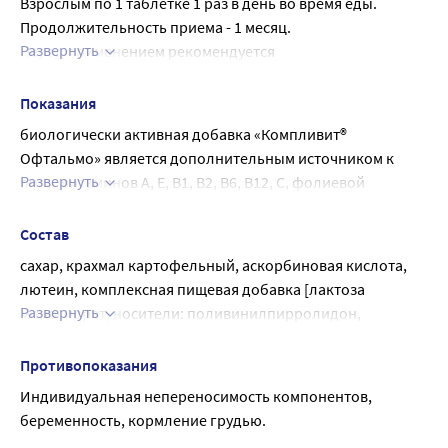
Взрослым по 1 таблетке 1 раз в день во время еды.
Продолжительность приема - 1 месяц.
Развернуть
Перед применением рекомендуется 
проконсультироваться с врачом.
Показания
биологически активная добавка «Компливит® 
Офтальмо» является дополнительным источником к 
Развернуть
пище витаминов А, Е, В1, В2, В6, В12, С, фолиевой 
кислоты, меди, цинка, селена, источником рутина, 
лютеина, зеаксантина.
Состав
Компоненты комплекса способствуют восполнению 
сахар, крахмал картофельный, аскорбиновая кислота, 
дефицита витаминов и минералов, в том числе при 
лютеин, комплексная пищевая добавка [лактоза 
возрастных изменениях органа зрения, а также при 
Развернуть
моногидрат, носители: поливинилпирролидон, 
развитии зрительного утомления при чтении, работе за 
сополимер поливинилпирролидона], агент 
компьютером и повышению темновой адаптации.
влагоудерживающий сорбит, витамин Е [dl-альфа 
Противопоказания
Токоферола ацетат; мальтодекстрин; 
Индивидуальная непереносимость компонентов, 
модифицированный пищевой крахмал; агент 
беременность, кормление грудью.
антислеживающий кремния диоксид], рутин, зеаксантин, 