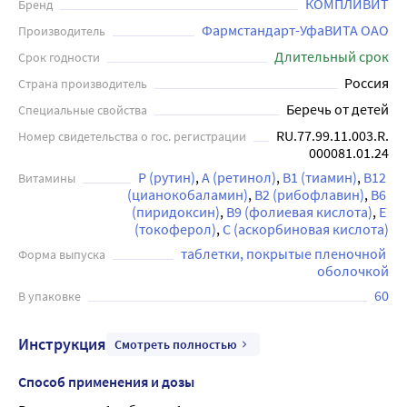
глаза от вредного влияния внешней среды. Компливит
КОМПЛИВИТ
Бренд
Офтальмо выпускается в удобной форме таблеток с
Фармстандарт-УфаВИТА ОАО
Производитель
покрытием из пленочной оболочки. Компливит
Длительный срок
Срок годности
Офтальмо может использоваться в качестве
Россия
Страна производитель
дополнительного источника питания для поддержания
Беречь от детей
Специальные свойства
здоровья глаз взрослыми людьми. По 1 таблетке 1 раз в
день во время еды. Продолжительность приема - 1
RU.77.99.11.003.R.
Номер свидетельства о гос. регистрации
000081.01.24
месяц. Перед применением рекомендуется
проконсультироваться с врачом.
P (рутин)
А (ретинол)
В1 (тиамин)
В12 
Витамины
(цианокобаламин)
В2 (рибофлавин)
В6 
(пиридоксин)
В9 (фолиевая кислота)
Е 
(токоферол)
С (аскорбиновая кислота)
таблетки, покрытые пленочной 
Форма выпуска
оболочкой
60
В упаковке
Инструкция
Смотреть полностью
Способ применения и дозы