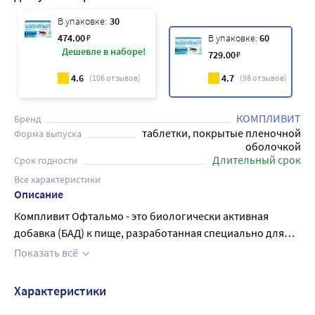
В упаковке:
30
474
.00
₽
В упаковке:
60
Дешевле в наборе!
729
.00
₽
4.6
4.7
(
106
отзывов)
(
98
отзывов)
КОМПЛИВИТ
Бренд
таблетки, покрытые пленочной
Форма выпуска
оболочкой
Длительный срок
Срок годности
Все характеристики
Описание
Компливит Офтальмо - это биологически активная
добавка (БАД) к пище, разработанная специально для
поддержания здоровья глаз. Его формула содержит
Показать всё
комплекс витаминов и минералов, необходимых для
поддержания зрительных функций. Кроме того,
Характеристики
препарат укрепляет сосуды глазного яблока и защищает