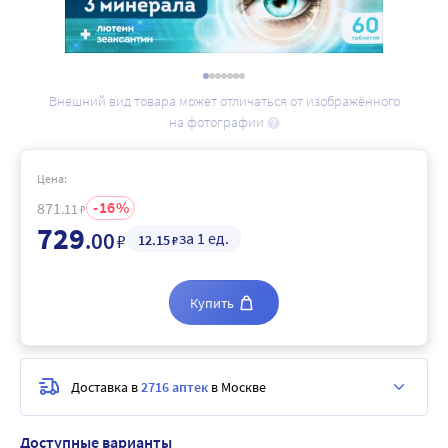
Внешний вид товара может отличаться от изображённого
на фотографии
Цена:
16
871
.11
₽
729
.00
за 1 ед.
₽
12
.15
₽
Купить
Доставка в
2716 аптек
в Москве
Доступные варианты