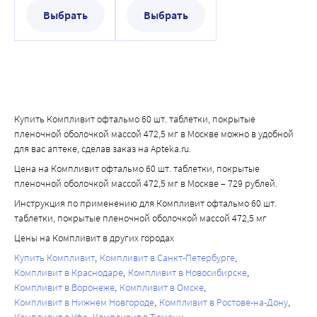
метаболических процессах, необходимых для синтеза 
массой 472,5 мг
массой 472,5 мг
Выбрать
Выбрать
нуклеиновых кислот, важна для нормального процесса 
кроветворения. У взрослых низкий уровень фолиевой 
кислоты связан с когнитивной дисфункцией, также 
может привести к серьезным последствиям для 
зрительной системы.
Витамин С (аскорбиновая кислота) - является важным ко-
Купить Компливит офтальмо 60 шт. таблетки, покрытые
фактором в многочисленных ферментативных реакциях, 
пленочной оболочкой массой 472,5 мг в Москве можно в удобной
например, в биосинтезе коллагена, карнитина и 
для вас аптеке, сделав заказ на Apteka.ru.
нейропептидов, а также в регуляции экспрессии генов. 
Цена на Компливит офтальмо 60 шт. таблетки, покрытые
Это также мощный антиоксидант, участвует в 
пленочной оболочкой массой 472,5 мг в Москве – 729 рублей.
регулировании окислительно-восстановительных 
Инструкция по применению для Компливит офтальмо 60 шт.
процессов, регенерации тканей, уменьшает 
таблетки, покрытые пленочной оболочкой массой 472,5 мг
проницаемость сосудистой стенки. Необходим для 
Цены на Компливит в других городах
эффективной работы антиоксидантной системы защиты 
структур глаза (роговица, хрусталик, сетчатка) в условиях 
Купить Компливит
Компливит в Санкт-Петербурге
оксидативного стресса.
Компливит в Краснодаре
Компливит в Новосибирске
Компливит в Воронеже
Компливит в Омске
Рутозид (рутин) - регулярное потребление флавоноидов, 
Компливит в Нижнем Новгороде
Компливит в Ростове-на-Дону
к которым относится рутин, приводит к достоверному 