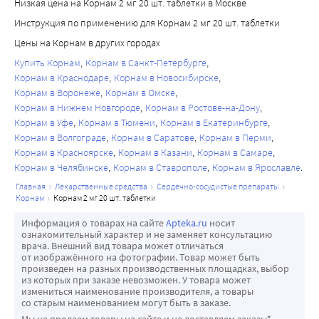
Низкая цена на Корнам 2 мг 20 шт. таблетки в Москве
риск возникновения головокружения, нарушения зрения 
и обморока. У пациентов старше 75 лет эффективность 
Инструкция по применению для Корнам 2 мг 20 шт. таблетки
применения препарата Корнам® снижена.
Цены на Корнам в других городах
В связи с сосудорасширяющим действием теразозин 
Купить Корнам
Корнам в Санкт-Петербурге
следует с осторожностью применять у пациентов с 
Корнам в Краснодаре
Корнам в Новосибирске
заболеваниями сердца:
Корнам в Воронеже
Корнам в Омске
Корнам в Нижнем Новгороде
Корнам в Ростове-на-Дону
• отек легких, обусловленный стенозом аортального или 
Корнам в Уфе
Корнам в Тюмени
Корнам в Екатеринбурге
митрального клапана;
Корнам в Волгограде
Корнам в Саратове
Корнам в Перми
• сердечная недостаточность с высоким сердечным 
Корнам в Красноярске
Корнам в Казани
Корнам в Самаре
выбросом;
Корнам в Челябинске
Корнам в Ставрополе
Корнам в Ярославле
• правожелудочковая сердечная недостаточность, 
главная
лекарственные средства
сердечно-сосудистые препараты
обусловленная тромбоэмболией легочной артерии или 
корнам
корнам 2 мг 20 шт. таблетки
перикардиальным выпотом;
Информация о товарах на сайте
Apteka.ru
носит
• левожелудочковая сердечная недостаточность с 
ознакомительный характер и не заменяет консультацию
низким давлением наполнения желудочков.
врача. Внешний вид товара может отличаться
от изображённого на фотографии. Товар может быть
Следует соблюдать осторожность при одновременном 
произведен на разных производственных площадках, выбор
применении с препаратами, которые могут повлиять на 
из которых при заказе невозможен. У товара может
измениться наименование производителя, а товары
печеночный метаболизм (например, ингибиторов ФДЭ-5, 
со старым наименованием могут быть в заказе.
антагонистов «медленных» кальциевых каналов, иАПФ и 