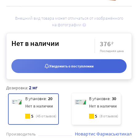
Внешний вид товара может отличаться от изображённого
на фотографии
Нет в наличии
376
₽
Последняя цена
Уведомить о поступлении
2 мг
Дозировка:
В упаковке:
20
В упаковке:
30
Нет в наличии
Нет в наличии
5
5
(
45
отзывов)
(
8
отзывов)
Новартис Фармасьютикал
Производитель