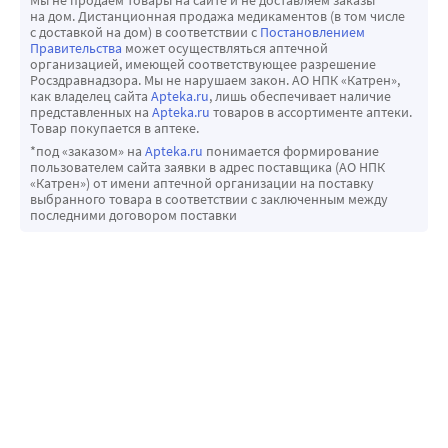
Мы не продаем товары на сайте и не доставляем заказы*
циметидина).
на дом. Дистанционная продажа медикаментов (в том числе
с доставкой на дом) в соответствии с
Постановлением
Специальные меры предосторожности при уничтожении 
Правительства
может осуществляться аптечной
неиспользованного лекарственного препарата.
организацией, имеющей соответствующее разрешение
Росздравнадзора. Мы не нарушаем закон. АО НПК «Катрен»,
Нет необходимости в специальных мерах 
как владелец сайта
Apteka.ru
, лишь обеспечивает наличие
предосторожности при уничтожении 
представленных на
Apteka.ru
товаров в ассортименте аптеки.
Товар покупается в аптеке.
неиспользованного препарата Корнам®
*под «заказом» на
Apteka.ru
понимается формирование
Влияние на способность управлять транспортными 
пользователем сайта заявки в адрес поставщика (АО НПК
«Катрен») от имени аптечной организации на поставку
средствами и другими механизмами:
выбранного товара в соответствии с заключенным между
Препарат Корнам® в значительной мере влияет на 
последними договором поставки
способность управлять транспортными средствами и 
механизмами. Могут возникать головокружение, 
пресинкопальное состояние и потеря сознания, 
особенно в первые дни применения препарата, при 
увеличении дозы или при возобновлении терапии 
препаратом Корнам®. Пациентов следует предупредить о 
возможных нежелательных реакциях и ситуациях, когда 
они могут появляться, а также им следует посоветовать 
воздержаться от управления транспортными средствами 