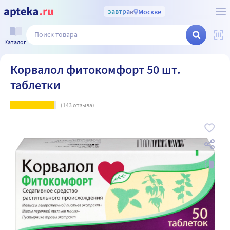
завтра
в
Москве
Каталог
Корвалол фитокомфорт 50 шт.
таблетки
(
143
отзыва)