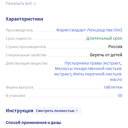
Оказывает седативное и спазмолитическое действие,
Показать всё
умеренное кардиотоническое действие (замедляет ритм
и увеличивает силу сердечных сокращений), обладает
Характеристики
умеренными гипотензивными свойствами. Применяется
в качестве симптоматического (успокаивающего и
Фармстандарт-Лексредства ОАО
Производитель
сосудорасширяющего) средства при функциональных
Длительный срок
Срок годности
расстройствах сердечно-сосудистой системы;
Россия
Страна производитель
неврозоподобных состояниях, сопровождающихся
Беречь от детей
Специальные свойства
повышенной раздражительностью; при нарушении
Пустырника травы экстракт
Действующее вещество
засыпания; тахикардии; состоянии возбуждения с
Мелиссы лекарственной листьев 
выраженными вегетативными проявлениями; в качестве
экстракт
Мяты перечной листьев 
спазмолитического средства - при спазмах кишечника.
масло
Перед применением рекомендуется
таблетки
Форма выпуска
проконсультироваться с врачом.
50
В упаковке
Инструкция
Смотреть полностью
Способ применения и дозы