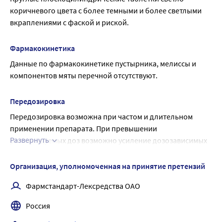
коричневого цвета с более темными и более светлыми 
успокаивающее и спазмолитическое действие.
вкраплениями с фаской и риской.
Мяты перечной листьев масло оказывает рефлекторное 
вазодилатирующее, спазмолитическое, легкое 
желчегонное, антисептическое действие. Механизм 
Фармакокинетика
действия связан со способностью раздражать 
Данные по фармакокинетике пустырника, мелиссы и 
«холодовые» рецепторы слизистой оболочки полости 
компонентов мяты перечной отсутствуют.
рта и рефлекторно расширять преимущественно сосуды 
сердца и головного мозга. Устраняет явления 
Передозировка
метеоризма за счет раздражения рецепторов слизистой 
Передозировка возможна при частом и длительном 
оболочки желудочно-кишечного тракта (ЖКТ), усиливая 
применении препарата. При превышении 
перистальтику кишечника.
Развернуть
рекомендуемых доз возможно усиление дозозависимых 
побочных эффектов.
Лечение: симптоматическое (промывание желудка, 
Организация, уполномоченная на принятие претензий
приём активированного угля).
Фармстандарт-Лексредства ОАО
При появлении симптомов передозировки следует 
прекратить прием препарата и немедленно обратиться к 
Россия
врачу.