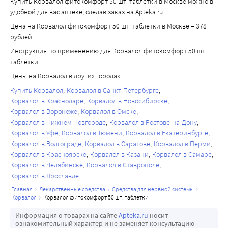
Купить Корвалол фитокомфорт 50 шт. таблетки в Москве можно в
удобной для вас аптеке, сделав заказ на Apteka.ru.
Цена на Корвалол фитокомфорт 50 шт. таблетки в Москве – 378
рублей.
Инструкция по применению для Корвалол фитокомфорт 50 шт.
таблетки
Цены на Корвалол в других городах
Купить Корвалол
Корвалол в Санкт-Петербурге
Корвалол в Краснодаре
Корвалол в Новосибирске
Корвалол в Воронеже
Корвалол в Омске
Корвалол в Нижнем Новгороде
Корвалол в Ростове-на-Дону
Корвалол в Уфе
Корвалол в Тюмени
Корвалол в Екатеринбурге
Корвалол в Волгограде
Корвалол в Саратове
Корвалол в Перми
Корвалол в Красноярске
Корвалол в Казани
Корвалол в Самаре
Корвалол в Челябинске
Корвалол в Ставрополе
Корвалол в Ярославле
главная
лекарственные средства
средства для нервной системы
корвалол
корвалол фитокомфорт 50 шт. таблетки
Информация о товарах на сайте
Apteka.ru
носит
ознакомительный характер и не заменяет консультацию