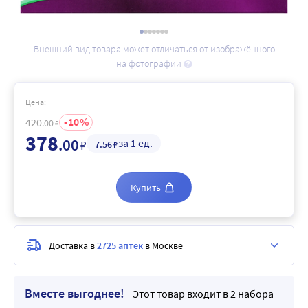
Внешний вид товара может отличаться от изображённого
на фотографии
Цена:
10
420
.00
₽
378
.00
за 1 ед.
₽
7
.56
₽
Купить
Доставка в
2725 аптек
в Москве
Вместе выгоднее!
Этот товар входит в 2 набора