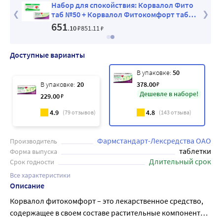
алол
Набор для спокойствия: Корвалол Фито
 Фито
таб №50 + Корвалол Фитокомфорт таб
№50 со скидкой
651
.10
₽
851
.11
₽
Доступные варианты
В упаковке:
50
В упаковке:
20
378
.00
₽
Дешевле в наборе!
229
.00
₽
4.9
4.8
(
79
отзывов)
(
143
отзыва)
Фармстандарт-Лексредства ОАО
Производитель
таблетки
Форма выпуска
Длительный срок
Срок годности
Все характеристики
Описание
Корвалол фитокомфорт – это лекарственное средство,
содержащее в своем составе растительные компоненты.