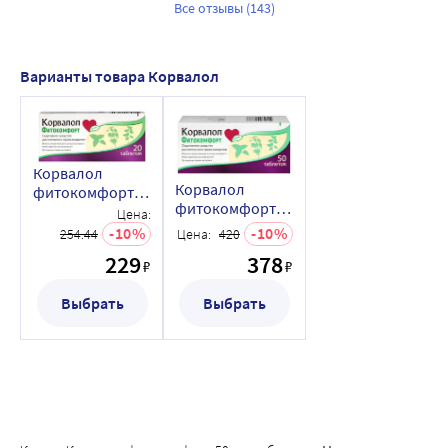
Все отзывы (143)
Варианты товара Корвалол
Корвалол
Корвалол
фитокомфорт
фитокомфорт
20 шт. таблетки
Цена:
50 шт. таблетки
10
10
254.44
Цена:
420
229
378
₽
₽
Выбрать
Выбрать