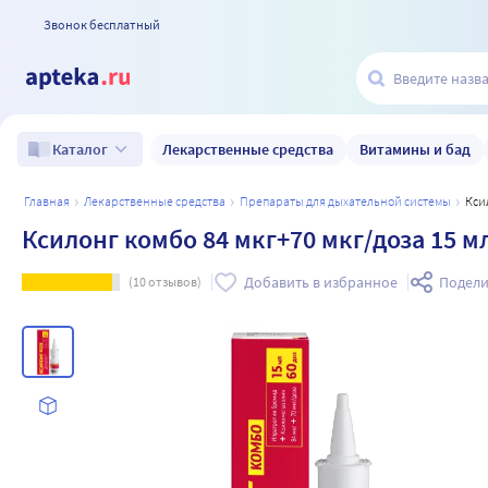
Звонок бесплатный
Лекарственные средства
Витамины и бад
Каталог
главная
лекарственные средства
препараты для дыхательной системы
Кс
Ксилонг комбо 84 мкг+70 мкг/доза 15 м
Добавить в избранное
Подели
(
10
отзывов)