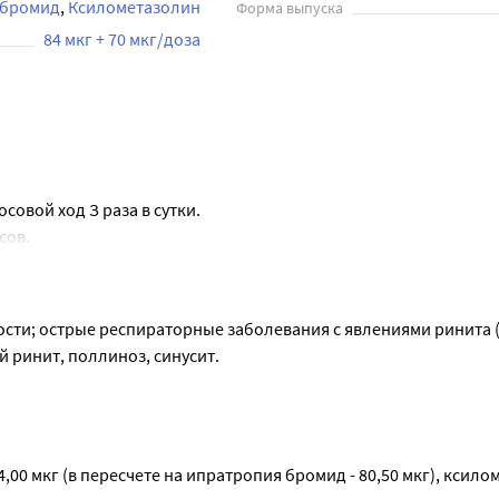
 бромид
Ксилометазолин
Форма выпуска
84 мкг + 70 мкг/доза
совой ход З раза в сутки.
сов.
ача.
рующее устройство несколько раз до выхода полной дозы. При
рующего устройства не требуется.
сти; острые респираторные заболевания с явлениями ринита (
рерыв в использовании препарата составил более 9 дней, не
ринит, поллиноз, синусит.
тройство для его активации до выхода полной дозы.
 симптомов, даже если это произошло ранее, чем через 7 дней
мизации риска нежелательных явлений.
ек слизистой оболочки носа и повышение секреции, что обусл
0 мкг (в пересчете на ипратропия бромид - 80,50 мкг), ксило
ющим веществам препарата, так называемый эффект «рикошет