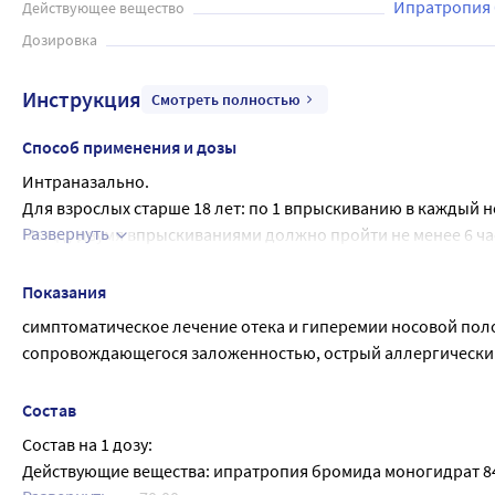
Ипратропия
Действующее вещество
Дозировка
Инструкция
Смотреть полностью
Способ применения и дозы
Интраназально.
Для взрослых старше 18 лет: по 1 впрыскиванию в каждый но
Развернуть
Между двумя впрыскиваниями должно пройти не менее 6 ча
Препарат применяется не более 7 дней без консультации вр
Перед первым применением спрея нажать на помповое дози
Показания
дальнейшем использовании дополнительная активация дози
симптоматическое лечение отека и гиперемии носовой поло
Если наблюдается неравномерное дозирование спрея или пе
сопровождающегося заложенностью, острый аллергический 
повторно нажать несколько раз на помповое дозирующее ус
Рекомендуется прекратить лечение сразу после купирования
Состав
(максимальная продолжительность терапии), с целью мини
Состав на 1 дозу:
Длительное применение ксилометазолина может вызвать от
Действующие вещества: ипратропия бромида моногидрат 84,0
развитием повышенной чувствительности клеток к действу