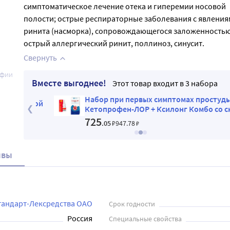
симптоматическое лечение отека и гиперемии носовой
полости; острые респираторные заболевания с явления
ринита (насморка), сопровождающегося заложенностью
острый аллергический ринит, поллиноз, синусит.
Свернуть
афии
Вместе выгоднее!
Этот товар входит в 3 набора
Набор при первых симптомах простуды:
скидкой
Кетопрофен-ЛОР + Ксилонг Комбо со скидк
725
.05
₽
947
.78
₽
ывы
андарт-Лексредства ОАО
Срок годности
Россия
Специальные свойства