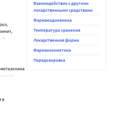
Взаимодействие с другими
пия бромида.
лекарственными средствами
Фармакодинамика
оз, 
Температура хранения
инит, 
(в 
Лекарственная форма
Фармакокинетика
включая 
Передозировка
ометазолина 
лезнь 
ьности 
о пузыря; 
у после 
льностью к 
ения, 
 в 
 тремор 
ть глаза 
иентов с 
 Пациентов 
ни и 