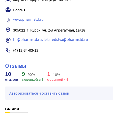
При чрезмерном использовании ипратропия бромида передо
вещества в кровь, но могут развиться сухость во рту, затру
Россия
Лечение симптоматическое.
Значительная передозировка может вызвать симптомы, свя
www.pharmstd.ru
нервной системы (ЦНС), включая галлюцинации, для устра
305022  г. Курск, ул. 2-я Агрегатная, 1а/18
Соответствующие поддерживающие меры должны принимать
показано незамедлительное симптоматическое лечение по
hr@pharmstd.ru; leksredstva@pharmstd.ru
пациентом в течение шести часов. В случае тяжелого отра
продолжаться не менее 1 часа.
(4712)34-03-13
Отзывы
10
9
1
90%
10%
отзывов
с оценкой ≥ 4
с оценкой < 4
Авторизоваться и оставить отзыв
галина