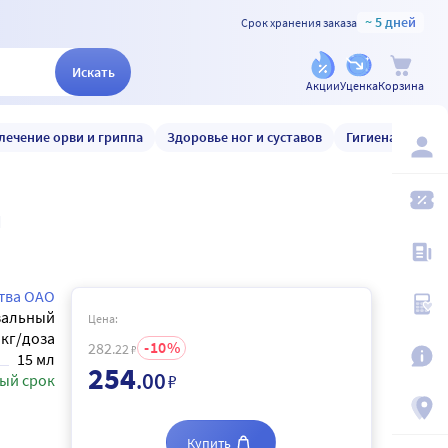
~ 5 дней
Срок хранения заказа
Искать
Акции
Уценка
Корзина
лечение орви и гриппа
Здоровье ног и суставов
Гигиена и уход
й
тва ОАО
зальный
Цена:
мкг/доза
10
282
.22
₽
15 мл
254
.00
₽
ый срок
Купить