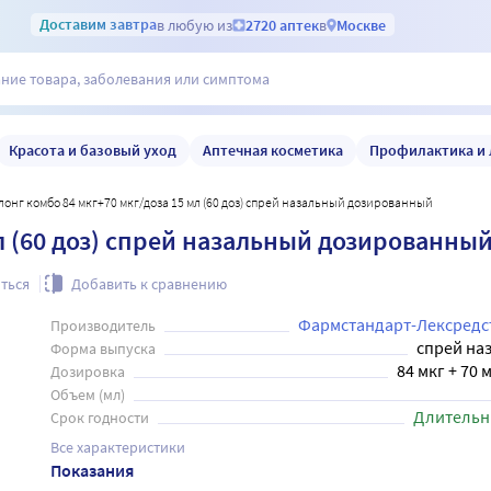
Доставим
завтра
в любую из
2720 аптек
в
Москве
Красота и базовый уход
Аптечная косметика
Профилактика и 
илонг комбо 84 мкг+70 мкг/доза 15 мл (60 доз) спрей назальный дозированный
л (60 доз) спрей назальный дозированны
ться
Добавить к сравнению
Фармстандарт-Лексредс
Производитель
спрей на
Форма выпуска
84 мкг + 70 
Дозировка
Объем (мл)
Длительн
Срок годности
Все характеристики
Показания