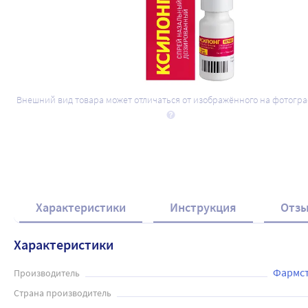
Внешний вид товара может отличаться от изображённого на фотогр
Набор Ксилонг Комбо спрей - 2 уп. со 
431
.80
₽
564
.44
₽
Характеристики
Инструкция
Отз
Характеристики
Фармст
Производитель
Страна производитель