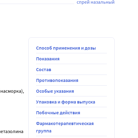
спрей назальный
Способ применения и дозы
Показания
Состав
 
Противопоказания
насморка), 
Особые указания
обходимо 
Упаковка и форма выпуска
 
Побочные действия
Фармакотерапевтическая
овлено 
группа
метазолина 
а».