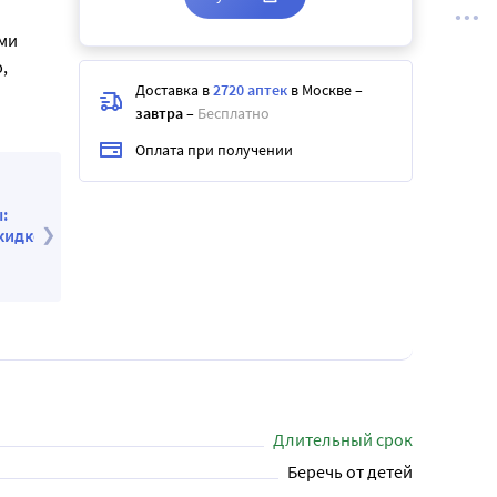
ми
,
Доставка в
2720 аптек
в Москве
–
завтра
–
Бесплатно
Оплата при получении
Набор Ксилонг Комбо спрей - 3 уп. со скидкой
ой
685
.80
₽
846
.66
₽
Длительный срок
Беречь от детей